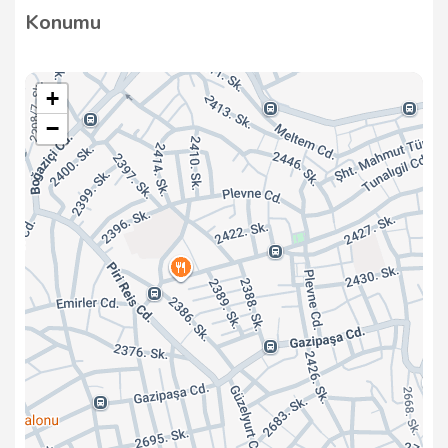
sağlamak için çeşitli güvenlik önlemleri almıştır. Bu
Konumu
önlemler arasında kameralar, güvenlik alarm
sistemleri ve düzenli bakım hizmetleri
bulunmaktadır.
+
−