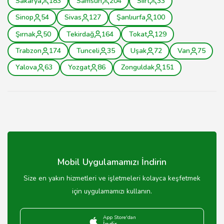
Sakarya
183
Samsun
204
Siirt
33
Sinop
54
Sivas
127
Şanlıurfa
100
Şırnak
50
Tekirdağ
164
Tokat
129
Trabzon
174
Tunceli
35
Uşak
72
Van
75
Yalova
63
Yozgat
86
Zonguldak
151
Mobil Uygulamamızı İndirin
Size en yakın hizmetleri ve işletmeleri kolayca keşfetmek
için uygulamamızı kullanın.
App Store'dan