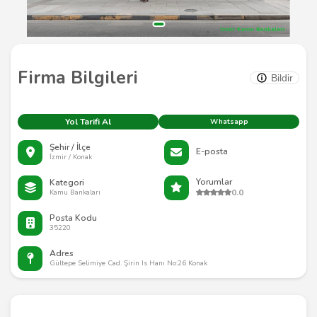
Firma Bilgileri
Bildir
Yol Tarifi Al
Whatsapp
Şehir / İlçe
E-posta
İzmir / Konak
Yorumlar
Kategori
0.0
Kamu Bankaları
Posta Kodu
35220
Adres
Gültepe Selimiye Cad. Şirin Is Hanı No:26 Konak