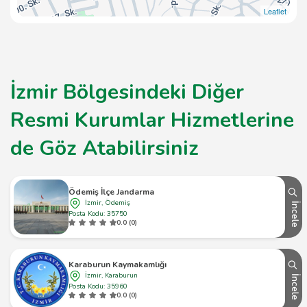
Leaflet
İzmir Bölgesindeki Diğer
Resmi Kurumlar Hizmetlerine
de Göz Atabilirsiniz
Ödemiş İlçe Jandarma
İzmir, Ödemiş
İncele
Posta Kodu: 35750
0.0 (0)
Karaburun Kaymakamlığı
İzmir, Karaburun
İncele
Posta Kodu: 35960
0.0 (0)