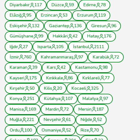
Diyarbakır
117
Düzce
59
Edirne
78
Elâzığ
95
Erzincan
53
Erzurum
119
Eskişehir
132
Gaziantep
136
Giresun
96
Gümüşhane
99
Hakkâri
42
Hatay
176
Iğdır
27
Isparta
105
İstanbul
2111
İzmir
760
Kahramanmaraş
97
Karabük
72
Karaman
39
Kars
42
Kastamonu
98
Kayseri
175
Kırıkkale
86
Kırklareli
77
Kırşehir
50
Kilis
20
Kocaeli
325
Konya
251
Kütahya
107
Malatya
97
Manisa
169
Mardin
72
Mersin
187
Muğla
221
Nevşehir
61
Niğde
52
Ordu
100
Osmaniye
52
Rize
70