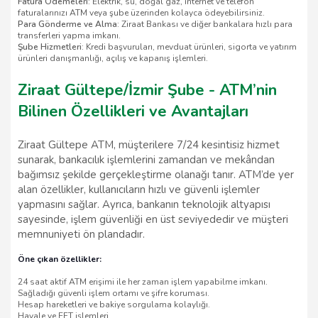
Fatura Ödemeleri
: Elektrik, su, doğal gaz, internet ve telefon
faturalarınızı ATM veya şube üzerinden kolayca ödeyebilirsiniz.
Para Gönderme ve Alma
: Ziraat Bankası ve diğer bankalara hızlı para
transferleri yapma imkanı.
Şube Hizmetleri
: Kredi başvuruları, mevduat ürünleri, sigorta ve yatırım
ürünleri danışmanlığı, açılış ve kapanış işlemleri.
Ziraat Gültepe/İzmir Şube - ATM’nin
Bilinen Özellikleri ve Avantajları
Ziraat Gültepe ATM, müşterilere 7/24 kesintisiz hizmet
sunarak, bankacılık işlemlerini zamandan ve mekândan
bağımsız şekilde gerçekleştirme olanağı tanır. ATM’de yer
alan özellikler, kullanıcıların hızlı ve güvenli işlemler
yapmasını sağlar. Ayrıca, bankanın teknolojik altyapısı
sayesinde, işlem güvenliği en üst seviyededir ve müşteri
memnuniyeti ön plandadır.
Öne çıkan özellikler:
24 saat aktif ATM erişimi ile her zaman işlem yapabilme imkanı.
Sağladığı güvenli işlem ortamı ve şifre koruması.
Hesap hareketleri ve bakiye sorgulama kolaylığı.
Havale ve EFT işlemleri.