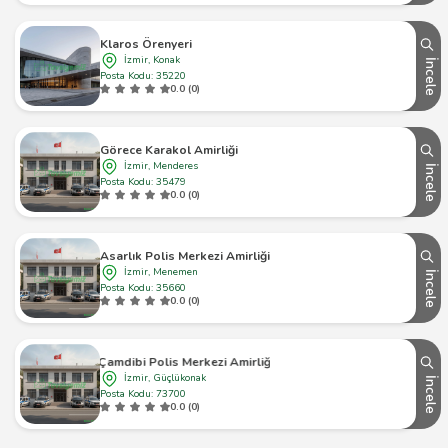
Klaros Örenyeri
İzmir, Konak
İncele
Posta Kodu: 35220
0.0 (0)
Görece Karakol Amirliği
İzmir, Menderes
İncele
Posta Kodu: 35479
0.0 (0)
Asarlık Polis Merkezi Amirliği
İzmir, Menemen
İncele
Posta Kodu: 35660
0.0 (0)
Çamdibi Polis Merkezi Amirliği
İzmir, Güçlükonak
İncele
Posta Kodu: 73700
0.0 (0)