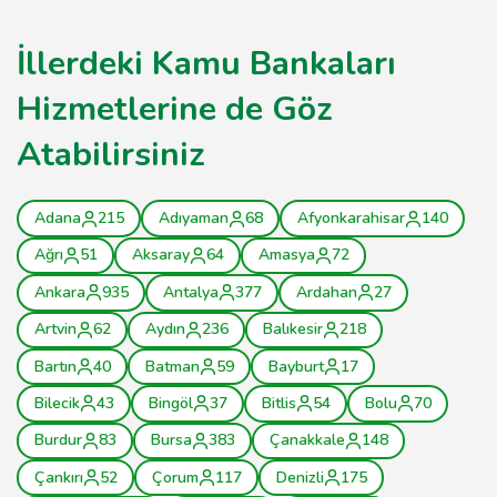
İllerdeki Kamu Bankaları
Hizmetlerine de Göz
Atabilirsiniz
Adana
215
Adıyaman
68
Afyonkarahisar
140
Ağrı
51
Aksaray
64
Amasya
72
Ankara
935
Antalya
377
Ardahan
27
Artvin
62
Aydın
236
Balıkesir
218
Bartın
40
Batman
59
Bayburt
17
Bilecik
43
Bingöl
37
Bitlis
54
Bolu
70
Burdur
83
Bursa
383
Çanakkale
148
Çankırı
52
Çorum
117
Denizli
175