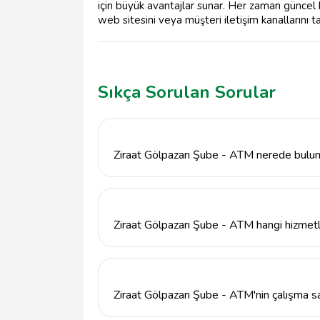
için büyük avantajlar sunar. Her zaman güncel h
web sitesini veya müşteri iletişim kanallarını ta
Sıkça Sorulan Sorular
Ziraat Gölpazarı Şube - ATM nerede bulu
Ziraat Gölpazarı Şube - ATM, İstiklal Mah. 
Ziraat Gölpazarı Şube - ATM hangi hizmet
Ziraat Gölpazarı Şube - ATM, nakit çekme, 
bankacılık hizmetlerini sunmaktadır.
Ziraat Gölpazarı Şube - ATM'nin çalışma sa