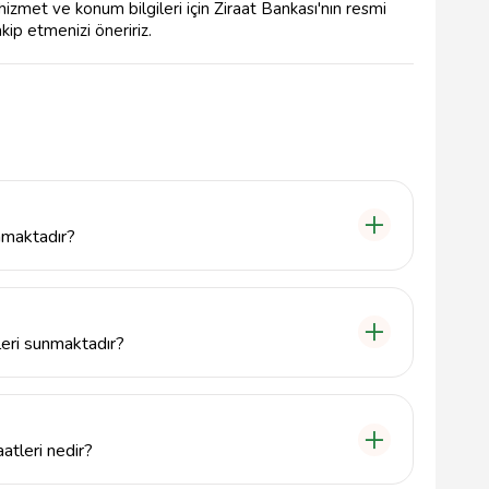
izmet ve konum bilgileri için Ziraat Bankası'nın resmi
kip etmenizi öneririz.
nmaktadır?
Vezirhan Cad. No:22 adresinde yer almaktadır.
leri sunmaktadır?
para yatırma, hesap bakiyesi sorgulama gibi temel
atleri nedir?