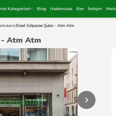
met Kategorileri
Blog
Hakkımızda
İller
İletişim
Mark
nkaları
>
Ziraat Gölpazarı Şube - Atm Atm
e - Atm Atm