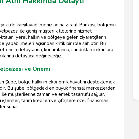
tm Atm Hakkında Detaylı
yi şekilde karşılayabilmeniz adına Ziraat Bankası, bölgenin
elpazesi ile geniş müşteri kitlelerine hizmet
aları, yerel halkın ve bölgeye gelen ziyaretçilerin
lde yapabilmeleri açısından kritik bir role sahiptir. Bu
lerinin detaylarına, konumlarına, sundukları imkanlara
larına detaylıca değineceğiz.
Yelpazesi ve Önemi
arı Şube, bölge halkının ekonomik hayatını desteklemek
tadır. Bu şube, bölgedeki en büyük finansal merkezlerden
umu ile müşterilerine zaman ve emek tasarrufu sağlar.
i işlemler, tarım kredileri ve çiftçilere özel finansman
ler sunar.