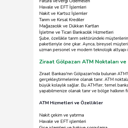
Fatura veVergi Ödemeleri
Havale ve EFT İşlemleri
Nakit ve Kartsız İşlemler
Tarım ve Kırsal Krediler
Mağazacılık ve Dükkan Kartları
İşletme ve Ticari Bankacılık Hizmetleri
Şube, özellikle tarım sektöründeki müşterileri
paketleriyle öne çıkar. Ayrıca, bireysel müşteri
uzman personel ve modern teknolojik altyapı i
Ziraat Gölpazarı ATM Noktaları ve İ
Ziraat Bankası'nın Gölpazarı'nda bulunan ATM’l
gerçekleştirmelerine olanak tanır. ATM noktalar
büyük kolaylık sağlar. Bu ATM'ler, temel bankacı
yapabilmenize olanak tanır ve bölge halkının fi
ATM Hizmetleri ve Özellikler
Nakit çekim ve yatırma
Havale ve EFT işlemleri
Gişe işlemleri ve bakiye sorgulama