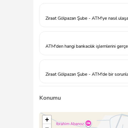
Ziraat Gölpazarı Şube - ATM, 7 gün 24 saa
Ziraat Gölpazarı Şube - ATM'ye nasıl ulaşa
Ziraat Gölpazarı Şube - ATM'ye ulaşmak için
edebilirsiniz.
ATM'den hangi bankacılık işlemlerini gerçek
Ziraat Gölpazarı Şube - ATM'den para çekm
sorgulama gibi işlemleri gerçekleştirebilirsin
Ziraat Gölpazarı Şube - ATM'de bir sorunl
Herhangi bir sorunla karşılaştığınızda, Ziraa
veya en yakın şubeye başvurabilirsiniz.
Konumu
+