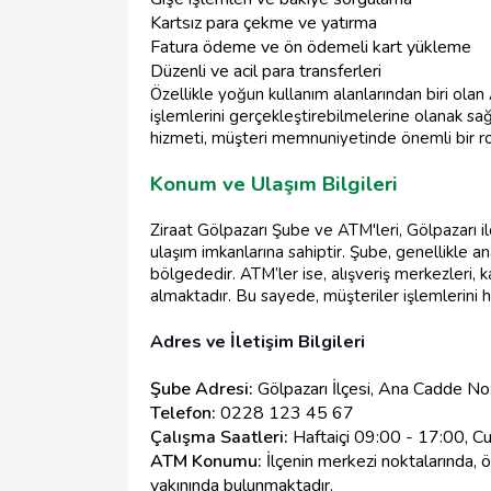
Kartsız para çekme ve yatırma
Fatura ödeme ve ön ödemeli kart yükleme
Düzenli ve acil para transferleri
Özellikle yoğun kullanım alanlarından biri olan
işlemlerini gerçekleştirebilmelerine olanak sa
hizmeti, müşteri memnuniyetinde önemli bir r
Konum ve Ulaşım Bilgileri
Ziraat Gölpazarı Şube ve ATM'leri, Gölpazarı i
ulaşım imkanlarına sahiptir. Şube, genellikle 
bölgededir. ATM’ler ise, alışveriş merkezleri, 
almaktadır. Bu sayede, müşteriler işlemlerini hız
Adres ve İletişim Bilgileri
Şube Adresi:
Gölpazarı İlçesi, Ana Cadde No:
Telefon:
0228 123 45 67
Çalışma Saatleri:
Haftaiçi 09:00 - 17:00, Cu
ATM Konumu:
İlçenin merkezi noktalarında, 
yakınında bulunmaktadır.