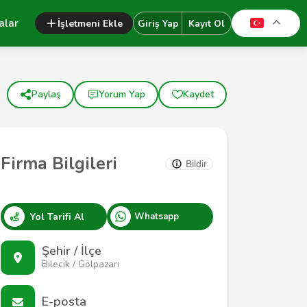
alar
İşletmeni Ekle
Giriş Yap
Kayıt Ol
Paylaş
Yorum Yap
Kaydet
Firma Bilgileri
Bildir
Yol Tarifi Al
Whatsapp
Şehir / İlçe
Bilecik / Gölpazarı
E-posta