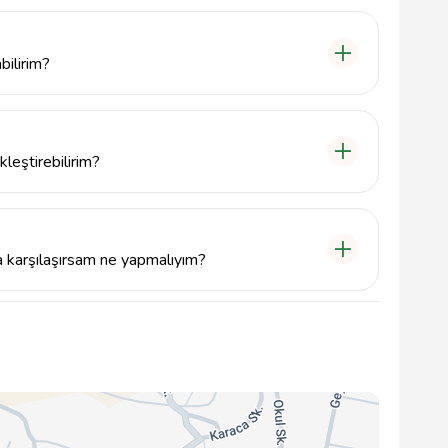
t hizmet vermektedir.
bilirim?
 İstiklal Mah. Vezirhan Cad. No:22 adresini takip
leştirebilirim?
e, para yatırma, fatura ödeme ve hesap bakiyesi
iz.
a karşılaşırsam ne yapmalıyım?
t Bankası müşteri hizmetleri ile iletişime geçebilir