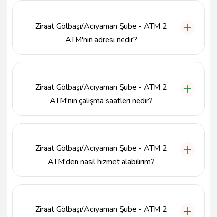
çekme, para yatırma, hesap bakiye sorgulama ve
fatura ödeme gibi temel bankacılık hizmetlerini
Ziraat Gölbaşı/Adıyaman Şube - ATM 2
sunmaktadır.
ATM'nin adresi nedir?
Ziraat Gölbaşı/Adıyaman Şube - ATM 2 ATM,
Cumhuriyet Mah. Turan Özdemir Cad. No:83, Gölbaşı
/ Adıyaman adresinde bulunmaktadır.
Ziraat Gölbaşı/Adıyaman Şube - ATM 2
ATM'nin çalışma saatleri nedir?
Ziraat Gölbaşı/Adıyaman Şube - ATM 2 ATM, 7/24
hizmet vermekte olup, kullanıcılarına her zaman
erişim imkanı sunmaktadır.
Ziraat Gölbaşı/Adıyaman Şube - ATM 2
ATM'den nasıl hizmet alabilirim?
Ziraat Gölbaşı/Adıyaman Şube - ATM 2 ATM'den
hizmet almak için ATM'yi ziyaret ederek, ekran
talimatlarını takip edebilir ve işlemlerinizi
Ziraat Gölbaşı/Adıyaman Şube - ATM 2
gerçekleştirebilirsiniz.