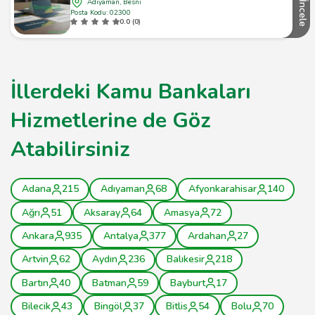
Adıyaman, Besni
İncele
Posta Kodu: 02300
0.0 (0)
İllerdeki Kamu Bankaları
Hizmetlerine de Göz
Atabilirsiniz
Adana
215
Adıyaman
68
Afyonkarahisar
140
Ağrı
51
Aksaray
64
Amasya
72
Ankara
935
Antalya
377
Ardahan
27
Artvin
62
Aydın
236
Balıkesir
218
Bartın
40
Batman
59
Bayburt
17
Bilecik
43
Bingöl
37
Bitlis
54
Bolu
70