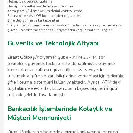
Hesap bakiyesi sorgulama
Hesap hareketleri ve detaylı ekstre alma
Karta para yükleme ve limitlerini kontrol etme
Fatura ödeme ve QR kod ile ödeme işlemleri
Şifre değiştirme ve kart işlemleri
Bu işlemler, kullanıcıların bankaya gitmeden, zaman kaybetmeden ve
güvenli bir ortamda finansal ihtiyaçlarını karşılamalarını sağlar.
Güvenlik ve Teknolojik Altyapı
Ziraat Gölbaşı/Adıyaman Şube - ATM 2 ATM, son
teknolojik güvenlik tedbirleri ile donatılmıştır. Güvenlik
kameraları ve kullanıcı güvenliği en üst seviyede
tutulmakta, şifre ve kart bilgilerinin korunması için gelişmiş
şifre koruma sistemleri kullanılmaktadır. Ayrıca, ATM'deki
tuş takımı ve ekranlar, kullanıcıların kişisel bilgilerini gizli
tutacak şekilde tasarlanmıştır.
Bankacılık İşlemlerinde Kolaylık ve
Müşteri Memnuniyeti
Ziraat Bankası'nın bölgedeki hizmet anlayışında müşteri