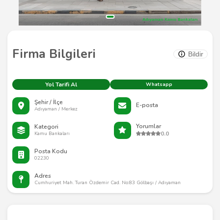
Firma Bilgileri
Bildir
Yol Tarifi Al
Whatsapp
Şehir / İlçe
E-posta
Adıyaman / Merkez
Yorumlar
Kategori
0.0
Kamu Bankaları
Posta Kodu
02230
Adres
Cumhuriyet Mah. Turan Özdemir Cad. No:83 Gölbaşı / Adıyaman