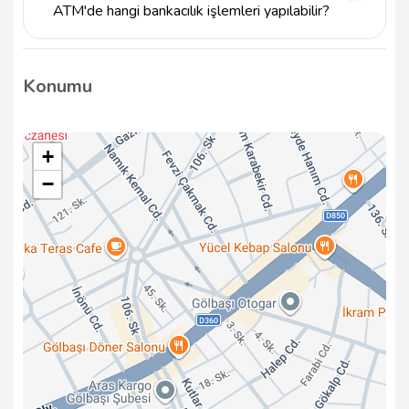
ATM'de hangi bankacılık işlemleri yapılabilir?
Ziraat Gölbaşı/Adıyaman Şube - ATM 2 ATM'de para
çekme, para yatırma, kredi kartı ödeme, hesap
Konumu
bilgilerini görüntüleme gibi işlemler
yapılabilmektedir.
+
−