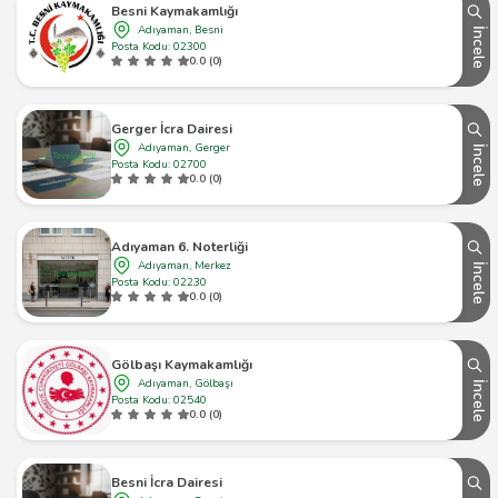
Besni Kaymakamlığı
Adıyaman, Besni
İncele
Posta Kodu: 02300
0.0 (0)
Gerger İcra Dairesi
Adıyaman, Gerger
İncele
Posta Kodu: 02700
0.0 (0)
Adıyaman 6. Noterliği
Adıyaman, Merkez
İncele
Posta Kodu: 02230
0.0 (0)
Gölbaşı Kaymakamlığı
Adıyaman, Gölbaşı
İncele
Posta Kodu: 02540
0.0 (0)
Besni İcra Dairesi