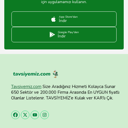
için uygulamamızı kullanın.
App Store'dan
İndir
Google Play'den
İndir
Tavsiyemiz.com
Size Aradığınız Hizmeti Kolayca Sunar
650 Sektör ve 200.000 Firma Arasında En UYGUN fiyatlı
Olanlar Listelenir. TAVSİYEMİZ’e Kulak ver KAR’lı Çık.