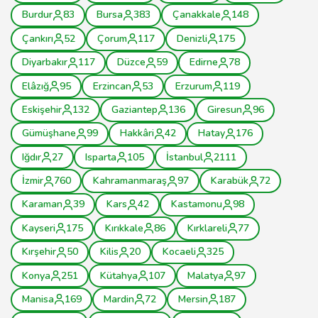
Burdur
83
Bursa
383
Çanakkale
148
Çankırı
52
Çorum
117
Denizli
175
Diyarbakır
117
Düzce
59
Edirne
78
Elâzığ
95
Erzincan
53
Erzurum
119
Eskişehir
132
Gaziantep
136
Giresun
96
Gümüşhane
99
Hakkâri
42
Hatay
176
Iğdır
27
Isparta
105
İstanbul
2111
İzmir
760
Kahramanmaraş
97
Karabük
72
Karaman
39
Kars
42
Kastamonu
98
Kayseri
175
Kırıkkale
86
Kırklareli
77
Kırşehir
50
Kilis
20
Kocaeli
325
Konya
251
Kütahya
107
Malatya
97
Manisa
169
Mardin
72
Mersin
187