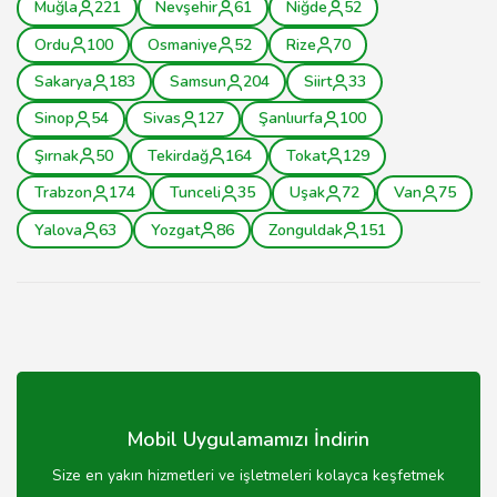
Muğla
221
Nevşehir
61
Niğde
52
Ordu
100
Osmaniye
52
Rize
70
Sakarya
183
Samsun
204
Siirt
33
Sinop
54
Sivas
127
Şanlıurfa
100
Şırnak
50
Tekirdağ
164
Tokat
129
Trabzon
174
Tunceli
35
Uşak
72
Van
75
Yalova
63
Yozgat
86
Zonguldak
151
Mobil Uygulamamızı İndirin
Size en yakın hizmetleri ve işletmeleri kolayca keşfetmek