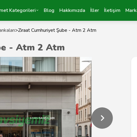
met Kategorileri
Blog
Hakkımızda
İller
İletişim
Mark
nkaları
>
Ziraat Cumhuriyet Şube - Atm 2 Atm
be - Atm 2 Atm