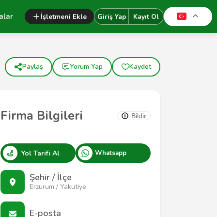
alar
İşletmeni Ekle
Giriş Yap
Kayıt Ol
Paylaş
Yorum Yap
Kaydet
Firma Bilgileri
Bildir
Yol Tarifi Al
Whatsapp
Şehir / İlçe
Erzurum / Yakutiye
E-posta