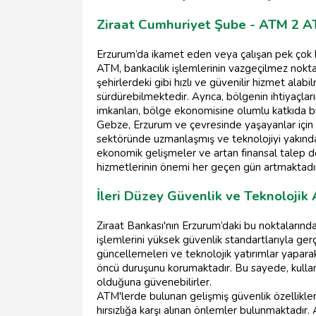
Ziraat Cumhuriyet Şube - ATM 2 A
Erzurum’da ikamet eden veya çalışan pek çok 
ATM, bankacılık işlemlerinin vazgeçilmez nokta
şehirlerdeki gibi hızlı ve güvenilir hizmet alabi
sürdürebilmektedir. Ayrıca, bölgenin ihtiyaçlar
imkanları, bölge ekonomisine olumlu katkıda b
Gebze, Erzurum ve çevresinde yaşayanlar için 
sektöründe uzmanlaşmış ve teknolojiyi yakından
ekonomik gelişmeler ve artan finansal talep
hizmetlerinin önemi her geçen gün artmaktadı
İleri Düzey Güvenlik ve Teknolojik 
Ziraat Bankası'nın Erzurum’daki bu noktalarında 
işlemlerini yüksek güvenlik standartlarıyla ger
güncellemeleri ve teknolojik yatırımlar yapara
öncü duruşunu korumaktadır. Bu sayede, kullanıc
olduğuna güvenebilirler.
ATM'lerde bulunan gelişmiş güvenlik özellikler
hırsızlığa karşı alınan önlemler bulunmaktadır.