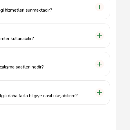
i hizmetleri sunmaktadır?
ilerine günlük bankacılık işlemleri, para çekme,
i bankacılık hizmetleri sunmaktadır.
ler kullanabilir?
aat Bankası müşterilerine, özellikle çiftçilere,
ermektedir.
alışma saatleri nedir?
ışma saatleri genellikle hafta içi 09:00-17:00
rmektedir.
li daha fazla bilgiye nasıl ulaşabilirim?
li daha fazla bilgi almak için doğrudan şubenin
adrese giderek bilgi alabilirsiniz.