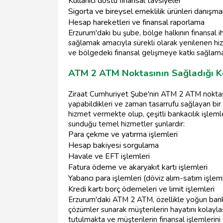
Kullanıcı dostu finansal tavsiyeler
Sigorta ve bireysel emeklilik ürünleri danışman
Hesap hareketleri ve finansal raporlama
Erzurum'daki bu şube, bölge halkının finansal i
sağlamak amacıyla sürekli olarak yenilenen hi
ve bölgedeki finansal gelişmeye katkı sağlama
ATM 2 ATM Noktasının Sağladığı Ko
Ziraat Cumhuriyet Şube'nin ATM 2 ATM noktası, 
yapabildikleri ve zaman tasarrufu sağlayan bir
hizmet vermekte olup, çeşitli bankacılık işleml
sunduğu temel hizmetler şunlardır:
Para çekme ve yatırma işlemleri
Hesap bakiyesi sorgulama
Havale ve EFT işlemleri
Fatura ödeme ve akaryakıt kartı işlemleri
Yabancı para işlemleri (döviz alım-satım işleml
Kredi kartı borç ödemeleri ve limit işlemleri
Erzurum'daki ATM 2 ATM, özellikle yoğun bankac
çözümler sunarak müşterilerin hayatını kolayla
tutulmakta ve müşterilerin finansal işlemlerin