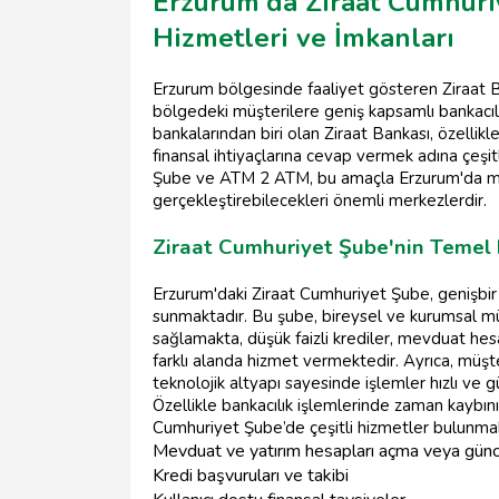
Erzurum'da Ziraat Cumhur
Hizmetleri ve İmkanları
Erzurum bölgesinde faaliyet gösteren Ziraat
bölgedeki müşterilere geniş kapsamlı bankacılı
bankalarından biri olan Ziraat Bankası, özellikle
finansal ihtiyaçlarına cevap vermek adına çeşitl
Şube ve ATM 2 ATM, bu amaçla Erzurum'da müşte
gerçekleştirebilecekleri önemli merkezlerdir.
Ziraat Cumhuriyet Şube'nin Temel H
Erzurum'daki Ziraat Cumhuriyet Şube, genişbir 
sunmaktadır. Bu şube, bireysel ve kurumsal müş
sağlamakta, düşük faizli krediler, mevduat hesap
farklı alanda hizmet vermektedir. Ayrıca, müş
teknolojik altyapı sayesinde işlemler hızlı ve g
Özellikle bankacılık işlemlerinde zaman kaybını
Cumhuriyet Şube’de çeşitli hizmetler bulunmak
Mevduat ve yatırım hesapları açma veya gün
Kredi başvuruları ve takibi