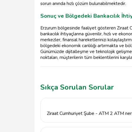
sorun anında hızlı çözüm bulunabilmektedir.
Sonuç ve Bölgedeki Bankacılık İht
Erzurum bölgesinde faaliyet gösteren Ziraat
bankacılık ihtiyaçlarına güvenilir, hızlı ve 
merkezler, finansal hareketlerinizi kolaylaştı
bölgedeki ekonomik canlılığı artırmakta ve bö
Günümüzde dijitalleşme ve teknolojik gelişmele
noktaları, müşterilerin tüm beklentilerini karşı
Sıkça Sorulan Sorular
Ziraat Cumhuriyet Şube - ATM 2 ATM ner
Ziraat Cumhuriyet Şube - ATM 2 ATM, Erzur
Cumhuriyet Cad. No:22 adresinde yer almak