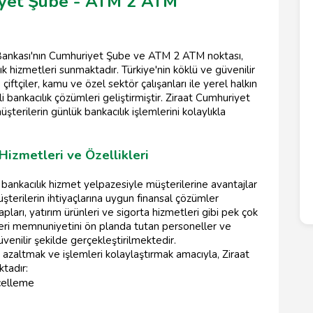
iyet Şube - ATM 2 ATM
 Bankası'nın Cumhuriyet Şube ve ATM 2 ATM noktası,
k hizmetleri sunmaktadır. Türkiye'nin köklü ve güvenilir
 çiftçiler, kamu ve özel sektör çalışanları ile yerel halkın
i bankacılık çözümleri geliştirmiştir. Ziraat Cumhuriyet
rilerin günlük bankacılık işlemlerini kolaylıkla
izmetleri ve Özellikleri
bankacılık hizmet yelpazesiyle müşterilerine avantajlar
terilerin ihtiyaçlarına uygun finansal çözümler
ları, yatırım ürünleri ve sigorta hizmetleri gibi pek çok
teri memnuniyetini ön planda tutan personeller ve
üvenilir şekilde gerçekleştirilmektedir.
 azaltmak ve işlemleri kolaylaştırmak amacıyla, Ziraat
tadır:
celleme