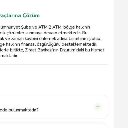
iyaçlarına Çözüm
 Cumhuriyet Şube ve ATM 2 ATM, bölge halkının
ekonomik çözümler sunmaya devam etmektedir. Bu
rmak ve zaman kaybını önlemek adına tasarlanmış olup,
lge halkının finansal özgürlüğünü desteklemektedir.
rle birlikte, Ziraat Bankası'nın Erzurum'daki bu hizmet
lamaktadır.
ede bulunmaktadır?
um'un Yakutiye ilçesinde, Erzincankapı Arkası
tadır.