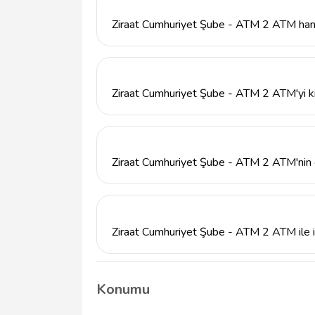
Ziraat Cumhuriyet Şube - ATM 2 ATM hang
Ziraat Cumhuriyet Şube - ATM 2 ATM, müşter
para yatırma ve hesap sorgulama gibi çeşitl
Ziraat Cumhuriyet Şube - ATM 2 ATM'yi kim
Ziraat Cumhuriyet Şube - ATM 2 ATM, tüm Zir
kamu ve özel sektör çalışanlarına hizmet v
Ziraat Cumhuriyet Şube - ATM 2 ATM'nin ç
Ziraat Cumhuriyet Şube - ATM 2 ATM'nin çal
arasındadır. Ancak ATM'ler 7/24 hizmet ve
Ziraat Cumhuriyet Şube - ATM 2 ATM ile ilgi
Ziraat Cumhuriyet Şube - ATM 2 ATM ile ilgi
telefonunu arayarak veya şubenin bulunduğu 
Konumu