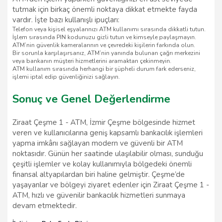
tutmak için birkaç önemli noktaya dikkat etmekte fayda
vardır. İşte bazı kullanışlı ipuçları:
Telefon veya kişisel eşyalarınızı ATM kullanımı sırasında dikkatli tutun.
İşlem sırasında PIN kodunuzu gizli tutun ve kimseyle paylaşmayın.
ATM’nin güvenlik kameralarının ve çevredeki kişilerin farkında olun.
Bir sorunla karşılaşırsanız, ATM’nin yanında bulunan çağrı merkezini
veya bankanın müşteri hizmetlerini aramaktan çekinmeyin.
ATM kullanım sırasında herhangi bir şüpheli durum fark ederseniz,
işlemi iptal edip güvenliğinizi sağlayın.
Sonuç ve Genel Değerlendirme
Ziraat Çeşme 1 - ATM, İzmir Çeşme bölgesinde hizmet
veren ve kullanıcılarına geniş kapsamlı bankacılık işlemleri
yapma imkânı sağlayan modern ve güvenli bir ATM
noktasıdır. Günün her saatinde ulaşılabilir olması, sunduğu
çeşitli işlemler ve kolay kullanımıyla bölgedeki önemli
finansal altyapılardan biri haline gelmiştir. Çeşme’de
yaşayanlar ve bölgeyi ziyaret edenler için Ziraat Çeşme 1 -
ATM, hızlı ve güvenilir bankacılık hizmetleri sunmaya
devam etmektedir.