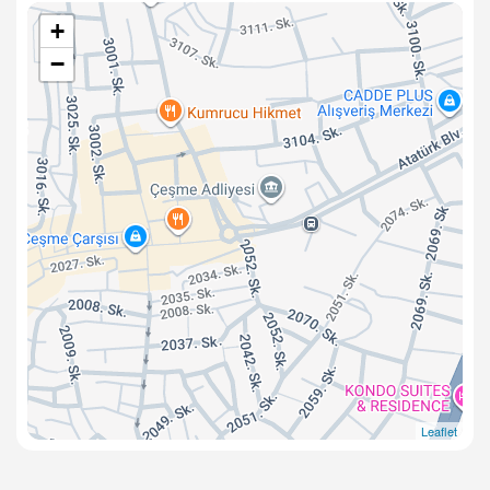
+
−
Leaflet