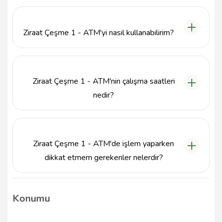
Ziraat Çeşme 1 - ATM, para çekme, para yatırma,
bakiye sorgulama ve hesap işlemleri gibi temel
bankacılık hizmetlerini sunmaktadır.
Ziraat Çeşme 1 - ATM'yi nasıl kullanabilirim?
Ziraat Çeşme 1 - ATM'yi kullanmak için Ziraat
Bankası'na ait bir kartınız olması yeterlidir. Kartınızı
ATM'ye yerleştirip, ekran talimatlarını takip ederek
Ziraat Çeşme 1 - ATM'nin çalışma saatleri
işlemlerinizi gerçekleştirebilirsiniz.
nedir?
Ziraat Çeşme 1 - ATM, 7 gün 24 saat hizmet
vermektedir, böylece istediğiniz zaman işlem
yapabilirsiniz.
Ziraat Çeşme 1 - ATM'de işlem yaparken
dikkat etmem gerekenler nelerdir?
ATM'de işlem yaparken güvenliğinizi sağlamak için
çevrenizi kontrol edin, kart bilgilerinizi kimseyle
Konumu
paylaşmayın ve işleminizi tamamladıktan sonra
kartınızı almayı unutmayın.