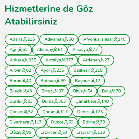
Hizmetlerine de Göz
Atabilirsiniz
Adana
215
Adıyaman
68
Afyonkarahisar
140
Ağrı
51
Aksaray
64
Amasya
72
Ankara
935
Antalya
377
Ardahan
27
Artvin
62
Aydın
236
Balıkesir
218
Bartın
40
Batman
59
Bayburt
17
Bilecik
43
Bingöl
37
Bitlis
54
Bolu
70
Burdur
83
Bursa
383
Çanakkale
148
Çankırı
52
Çorum
117
Denizli
175
Diyarbakır
117
Düzce
59
Edirne
78
Elâzığ
95
Erzincan
53
Erzurum
119