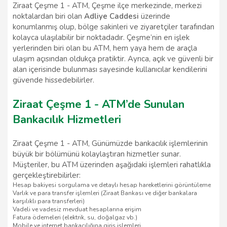
Ziraat Çeşme 1 - ATM, Çeşme ilçe merkezinde, merkezi
noktalardan biri olan
Adliye Caddesi
üzerinde
konumlanmış olup, bölge sakinleri ve ziyaretçiler tarafından
kolayca ulaşılabilir bir noktadadır. Çeşme’nin en işlek
yerlerinden biri olan bu ATM, hem yaya hem de araçla
ulaşım açısından oldukça pratiktir. Ayrıca, açık ve güvenli bir
alan içerisinde bulunması sayesinde kullanıcılar kendilerini
güvende hissedebilirler.
Ziraat Çeşme 1 - ATM’de Sunulan
Bankacılık Hizmetleri
Ziraat Çeşme 1 - ATM, Günümüzde bankacılık işlemlerinin
büyük bir bölümünü kolaylaştıran hizmetler sunar.
Müşteriler, bu ATM üzerinden aşağıdaki işlemleri rahatlıkla
gerçekleştirebilirler:
Hesap bakiyesi sorgulama ve detaylı hesap hareketlerini görüntüleme
Varlık ve para transfer işlemleri (Ziraat Bankası ve diğer bankalara
karşılıklı para transferleri)
Vadeli ve vadesiz mevduat hesaplarına erişim
Fatura ödemeleri (elektrik, su, doğalgaz vb.)
Mobile ve internet bankacılığına giriş işlemleri