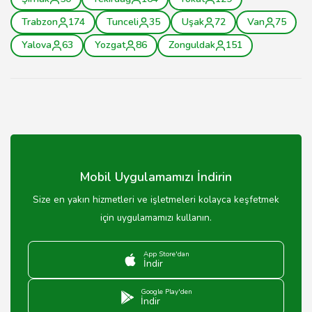
Trabzon
174
Tunceli
35
Uşak
72
Van
75
Yalova
63
Yozgat
86
Zonguldak
151
Mobil Uygulamamızı İndirin
Size en yakın hizmetleri ve işletmeleri kolayca keşfetmek
için uygulamamızı kullanın.
App Store'dan
İndir
Google Play'den
İndir