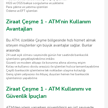
HGS ve OGS bakiye sorgulama ve yükleme
Para çekme ve yatırma işlemleri
Ödeme ve EFT işlemleri
Ziraat Çeşme 1 - ATM’nin Kullanım
Avantajları
Bu ATM, özellikle Çeşme bölgesinde hızlı hizmet almak
isteyen müşteriler için büyük avantajlar sağlar. Bunlar
arasında:
24 saat açık olması sayesinde günün her saatinde bankacılık
işlemlerini gerçekleştirebilme imkânı
Güvenli ve modern altyapı ile korunma altına alınmış erişim
Kolay ve kullanıcı dostu arayüzü ile işlemleri hızlıca tamamlayabilme
Çeşitli bankacılık işlemlerine tek noktadan ulaşma kolaylığı
Geniş işlem yelpazesi ile ihtiyaç duyulan hemen her bankacılık
işlemlerinizi yapabilme
Ziraat Çeşme 1 - ATM Kullanımı ve
Güvenlik İpuçları
ATM’den işlem yaparken güvenliğinizi en üst seviyede