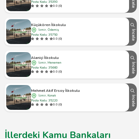
İncele
Posta Kodu: 35390
0.0 (0)
Küçükören İlkokulu
İzmir, Ödemiş
İncele
Posta Kodu: 35750
0.0 (0)
Alaniçi İlkokulu
İzmir, Menemen
İncele
Posta Kodu: 35660
0.0 (0)
Mehmet Akif Ersoy İlkokulu
İzmir, Konak
İncele
Posta Kodu: 35220
0.0 (0)
İllerdeki Kamu Bankaları