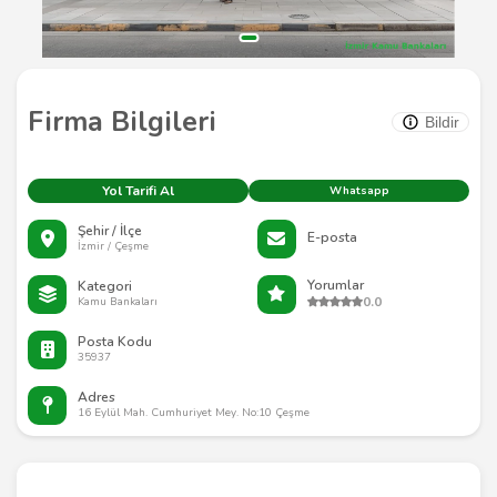
Firma Bilgileri
Bildir
Yol Tarifi Al
Whatsapp
Şehir / İlçe
E-posta
İzmir / Çeşme
Yorumlar
Kategori
0.0
Kamu Bankaları
Posta Kodu
35937
Adres
16 Eylül Mah. Cumhuriyet Mey. No:10 Çeşme