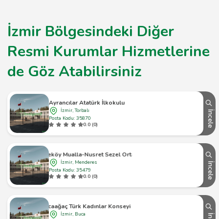
İzmir Bölgesindeki Diğer
Resmi Kurumlar Hizmetlerine
de Göz Atabilirsiniz
Ayrancılar Atatürk İlkokulu
İzmir, Torbalı
İncele
Posta Kodu: 35870
0.0 (0)
Dereköy Mualla-Nusret Sezel Ortaokulu
İzmir, Menderes
İncele
Posta Kodu: 35479
0.0 (0)
Karacaağaç Türk Kadınlar Konseyi İlkokulu
İzmir, Buca