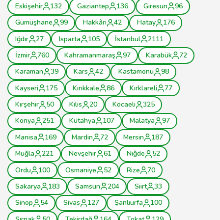
Eskişehir
132
Gaziantep
136
Giresun
96
Gümüşhane
99
Hakkâri
42
Hatay
176
Iğdır
27
Isparta
105
İstanbul
2111
İzmir
760
Kahramanmaraş
97
Karabük
72
Karaman
39
Kars
42
Kastamonu
98
Kayseri
175
Kırıkkale
86
Kırklareli
77
Kırşehir
50
Kilis
20
Kocaeli
325
Konya
251
Kütahya
107
Malatya
97
Manisa
169
Mardin
72
Mersin
187
Muğla
221
Nevşehir
61
Niğde
52
Ordu
100
Osmaniye
52
Rize
70
Sakarya
183
Samsun
204
Siirt
33
Sinop
54
Sivas
127
Şanlıurfa
100
Şırnak
50
Tekirdağ
164
Tokat
129