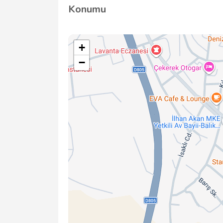
Konumu
+
−