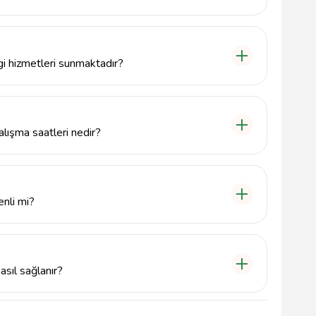
 İş Merkezi, Yunus Emre Mah. Atatürk Blv. No: 48 C,
tadır.
i hizmetleri sunmaktadır?
çekme, para yatırma, hesap bakiyesi sorgulama gibi
lışma saatleri nedir?
n 24 saat hizmet vermektedir.
nli mi?
üvenlik önlemleri ile donatılmıştır ve kullanıcıların
melerine olanak tanımaktadır.
asıl sağlanır?
 354 468 12 53 numarasından iletişime geçebilirsiniz.