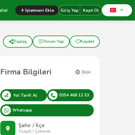
alar
İşletmeni Ekle
Giriş Yap
Kayıt Ol
Paylaş
Yorum Yap
Kaydet
Firma Bilgileri
Bildir
Yol Tarifi Al
0354 468 12 53
Whatsapp
Şehir / İlçe
Yozgat / Çekerek