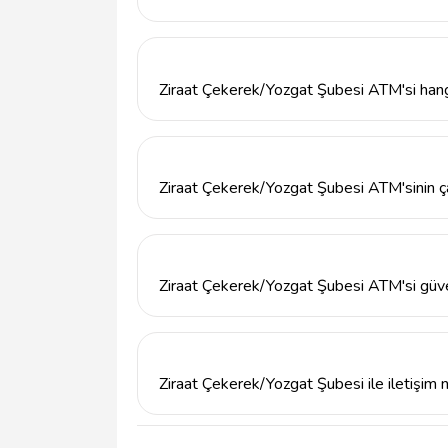
Ziraat Çekerek/Yozgat Şubesi ATM'si, Bayar
66500 Çekerek, Yozgat adresinde bulunmak
Ziraat Çekerek/Yozgat Şubesi ATM'si hang
Ziraat Çekerek/Yozgat Şubesi ATM'si, para 
temel bankacılık hizmetlerini sunmaktadır.
Ziraat Çekerek/Yozgat Şubesi ATM'sinin ça
Ziraat Çekerek/Yozgat Şubesi ATM'si, 7 gü
Ziraat Çekerek/Yozgat Şubesi ATM'si güve
Evet, Ziraat Çekerek/Yozgat Şubesi ATM'si, g
işlemlerini güvenli bir şekilde gerçekleştir
Ziraat Çekerek/Yozgat Şubesi ile iletişim n
Ziraat Çekerek/Yozgat Şubesi ile telefonla