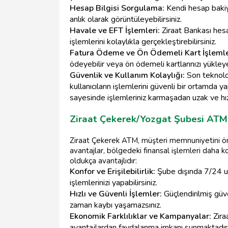
Hesap Bilgisi Sorgulama:
Kendi hesap bakiye
anlık olarak görüntüleyebilirsiniz.
Havale ve EFT İşlemleri:
Ziraat Bankası hesa
işlemlerini kolaylıkla gerçekleştirebilirsiniz.
Fatura Ödeme ve Ön Ödemeli Kart İşlemle
ödeyebilir veya ön ödemeli kartlarınızı yükleyeb
Güvenlik ve Kullanım Kolaylığı:
Son teknoloj
kullanıcıların işlemlerini güvenli bir ortamda y
sayesinde işlemleriniz karmaşadan uzak ve hız
Ziraat Çekerek/Yozgat Şubesi ATM'
Ziraat Çekerek ATM, müşteri memnuniyetini ön
avantajlar, bölgedeki finansal işlemleri daha kol
oldukça avantajlıdır:
Konfor ve Erişilebilirlik:
Şube dışında 7/24 ul
işlemlerinizi yapabilirsiniz.
Hızlı ve Güvenli İşlemler:
Güçlendirilmiş güve
zaman kaybı yaşamazsınız.
Ekonomik Farklılıklar ve Kampanyalar:
Zira
avantajlardan faydalanma imkanı sunmaktadır