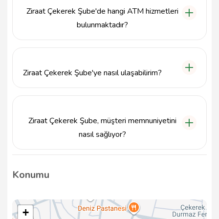
Pazar günleri kapalıdır.
Ziraat Çekerek Şube'de hangi ATM hizmetleri
bulunmaktadır?
Ziraat Çekerek Şube'nin ATM'leri, para çekme, para
yatırma, bakiye sorgulama ve fatura ödeme gibi
işlemleri gerçekleştirebilir.
Ziraat Çekerek Şube'ye nasıl ulaşabilirim?
Ziraat Çekerek Şube, Atatürk Blv. No:6 adresinde
bulunmaktadır. İletişim numarası ise mevcut değildir;
ancak şubeye doğrudan giderek hizmet alabilirsiniz.
Ziraat Çekerek Şube, müşteri memnuniyetini
nasıl sağlıyor?
Ziraat Çekerek Şube, müşteri memnuniyetini ön
planda tutarak, uzman personeli ile hızlı ve etkili
Konumu
hizmet sunmayı hedeflemektedir.
+