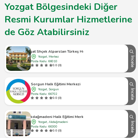
Yozgat Bölgesindeki Diğer
Resmi Kurumlar Hizmetlerine
de Göz Atabilirsiniz
Yozgat Shçek Alparslan Türkeş Huzurevi
Yozgat, Merkez
İncele
Posta Kodu: 66010
0.0 (0)
Sorgun Halk Eğitimi Merkezi
Yozgat, Sorgun
İncele
Posta Kodu: 66702
0.0 (0)
Akdağmadeni Halk Eğitimi Merkezi
Yozgat, Akdağmadeni
İncele
Posta Kodu: 66300
0.0 (0)