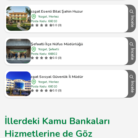
Yozgat Esenli Bilal Şahin Huzurevi
Yozgat, Merkez
İncele
Posta Kodu: 66010
0.0 (0)
Şefaatli İlçe Nüfus Müdürlüğü
Yozgat, Şefaatli
İncele
Posta Kodu: 66802
0.0 (0)
Yozgat Sosyal Güvenlik İl Müdürlüğü
Yozgat, Merkez
İncele
Posta Kodu: 66010
0.0 (0)
İllerdeki Kamu Bankaları
Hizmetlerine de Göz