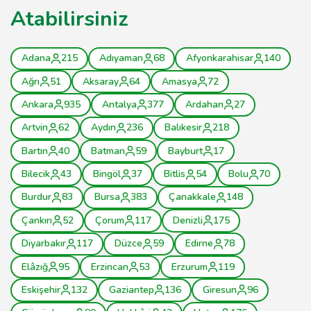
Atabilirsiniz
Adana
215
Adıyaman
68
Afyonkarahisar
140
Ağrı
51
Aksaray
64
Amasya
72
Ankara
935
Antalya
377
Ardahan
27
Artvin
62
Aydın
236
Balıkesir
218
Bartın
40
Batman
59
Bayburt
17
Bilecik
43
Bingöl
37
Bitlis
54
Bolu
70
Burdur
83
Bursa
383
Çanakkale
148
Çankırı
52
Çorum
117
Denizli
175
Diyarbakır
117
Düzce
59
Edirne
78
Elâzığ
95
Erzincan
53
Erzurum
119
Eskişehir
132
Gaziantep
136
Giresun
96