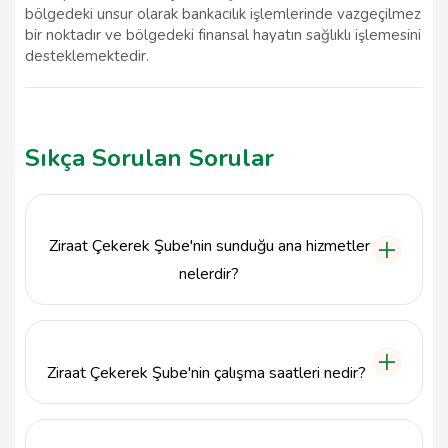
bölgedeki unsur olarak bankacılık işlemlerinde vazgeçilmez
bir noktadır ve bölgedeki finansal hayatın sağlıklı işlemesini
desteklemektedir.
Sıkça Sorulan Sorular
Ziraat Çekerek Şube'nin sunduğu ana hizmetler
nelerdir?
Ziraat Çekerek Şube, bireysel ve ticari bankacılık
hizmetleri, kredi başvuruları, hesap açma işlemleri ve
yatırım danışmanlığı gibi çeşitli finansal hizmetler
Ziraat Çekerek Şube'nin çalışma saatleri nedir?
sunmaktadır.
Ziraat Çekerek Şube, hafta içi her gün 09:00 - 17:00
saatleri arasında hizmet vermektedir. Cumartesi ve