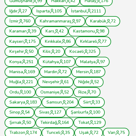
Gümüşhane
99
Hakkâri
42
Hatay
176
Iğdır
27
Isparta
105
İstanbul
2111
İzmir
760
Kahramanmaraş
97
Karabük
72
Karaman
39
Kars
42
Kastamonu
98
Kayseri
175
Kırıkkale
86
Kırklareli
77
Kırşehir
50
Kilis
20
Kocaeli
325
Konya
251
Kütahya
107
Malatya
97
Manisa
169
Mardin
72
Mersin
187
Muğla
221
Nevşehir
61
Niğde
52
Ordu
100
Osmaniye
52
Rize
70
Sakarya
183
Samsun
204
Siirt
33
Sinop
54
Sivas
127
Şanlıurfa
100
Şırnak
50
Tekirdağ
164
Tokat
129
Trabzon
174
Tunceli
35
Uşak
72
Van
75