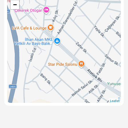
−
Leaflet