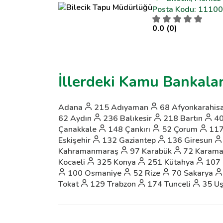
Posta Kodu: 11100
0.0 (0)
İllerdeki Kamu Bankalar
Adana
215
Adıyaman
68
Afyonkarahis
62
Aydın
236
Balıkesir
218
Bartın
4
Çanakkale
148
Çankırı
52
Çorum
11
Eskişehir
132
Gaziantep
136
Giresun
Kahramanmaraş
97
Karabük
72
Karam
Kocaeli
325
Konya
251
Kütahya
107
100
Osmaniye
52
Rize
70
Sakarya
Tokat
129
Trabzon
174
Tunceli
35
Uş