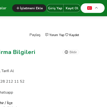
alar
İşletmeni Ekle
Giriş Yap
Kayıt Ol
Paylaş
Yorum Yap
Kaydet
irma Bilgileri
Bildir
 Tarifi Al
28 212 11 52
atsapp
ir / İlçe