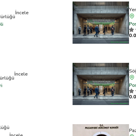
Ye
İncele
ürlüğü
Po
li
0.0
Sö
İncele
ürlüğü
Po
ri
0.0
lüğü
Pa
İncele