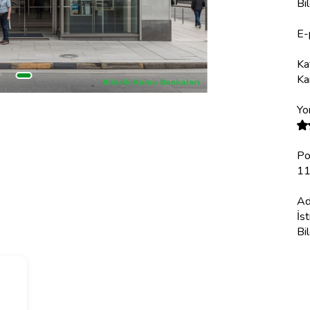
Bi
E-
Ka
Ka
Yo
Po
1
Ad
İs
Bi