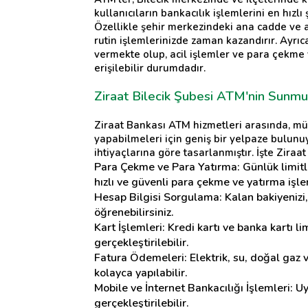
kullanıcıların bankacılık işlemlerini en hızlı
Özellikle şehir merkezindeki ana cadde ve a
rutin işlemlerinizde zaman kazandırır. Ayrıca
vermekte olup, acil işlemler ve para çekme 
erişilebilir durumdadır.
Ziraat Bilecik Şubesi ATM'nin Sunm
Ziraat Bankası ATM hizmetleri arasında, müşt
yapabilmeleri için geniş bir yelpaze bulunuy
ihtiyaçlarına göre tasarlanmıştır. İşte Zira
Para Çekme ve Para Yatırma: Günlük limitle
hızlı ve güvenli para çekme ve yatırma işlem
Hesap Bilgisi Sorgulama: Kalan bakiyenizi,
öğrenebilirsiniz.
Kart İşlemleri: Kredi kartı ve banka kartı l
gerçekleştirilebilir.
Fatura Ödemeleri: Elektrik, su, doğal gaz
kolayca yapılabilir.
Mobile ve İnternet Bankacılığı İşlemleri: U
gerçekleştirilebilir.