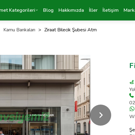
met Kategorileri
Blog
Hakkımızda
İller
İletişim
Mark
>
Kamu Bankaları
>
Ziraat Bilecik Şubesi Atm
F
Yol
02
Wh
Şeh