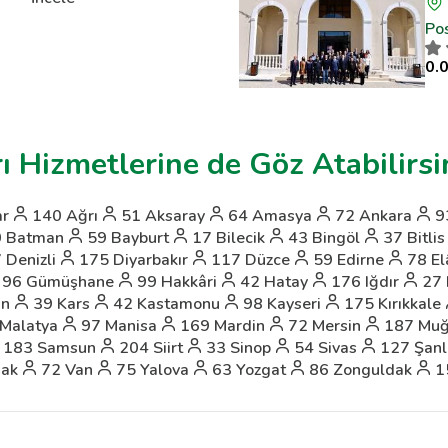
Po
0.0
ı Hizmetlerine de Göz Atabilirsi
ar
140
Ağrı
51
Aksaray
64
Amasya
72
Ankara
9
0
Batman
59
Bayburt
17
Bilecik
43
Bingöl
37
Bitlis
7
Denizli
175
Diyarbakır
117
Düzce
59
Edirne
78
El
96
Gümüşhane
99
Hakkâri
42
Hatay
176
Iğdır
27
an
39
Kars
42
Kastamonu
98
Kayseri
175
Kırıkkale
Malatya
97
Manisa
169
Mardin
72
Mersin
187
Muğ
183
Samsun
204
Siirt
33
Sinop
54
Sivas
127
Şanl
ak
72
Van
75
Yalova
63
Yozgat
86
Zonguldak
1