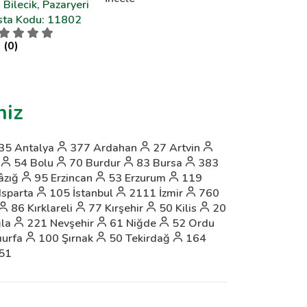
Bilecik, Pazaryeri
sta Kodu: 11802
 (0)
niz
35
Antalya
377
Ardahan
27
Artvin
54
Bolu
70
Burdur
83
Bursa
383
âzığ
95
Erzincan
53
Erzurum
119
Isparta
105
İstanbul
2111
İzmir
760
86
Kırklareli
77
Kırşehir
50
Kilis
20
la
221
Nevşehir
61
Niğde
52
Ordu
ıurfa
100
Şırnak
50
Tekirdağ
164
51