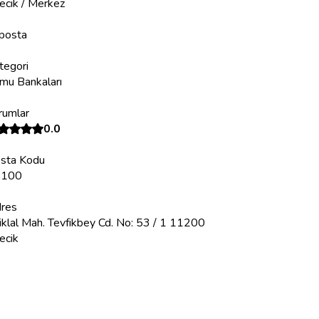
lecik / Merkez
posta
tegori
mu Bankaları
rumlar
0.0
sta Kodu
1100
res
tiklal Mah. Tevfikbey Cd. No: 53 / 1 11200
lecik