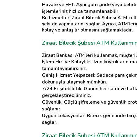
Havale ve EFT: Aynı gün içinde veya belirl
işlemleriniz hızlıca tamamlanabilir.
Bu hizmetler, Ziraat Bilecik Şubesi ATM kulla
şekilde yapmalarını sağlar. Ayrıca, ATM'lerin
kolay ve anlaşılır olmasını sağlamaktadır.
Ziraat Bilecik Şubesi ATM Kullanımın
Ziraat Bankası ATM'leri kullanmak, müşteril
İşlem Hızı ve Kolaylık
: Uzun kuyruklar olma
tamamlayabilirsiniz.
Geniş Hizmet Yelpazesi
: Sadece para çekme
dokunuşla ulaşmak mümkün.
7/24 Erişilebilirlik
: Günün her saati ve haft
gerçekleştirebilirsiniz.
Güvenlik
: Güçlü şifreleme ve güvenlik protok
sağlanır.
Uygun Lokasyonlar
: Bilecik genelinde bir
sağlar.
Ziraat Bilecik Şubesi ATM Kullanımı