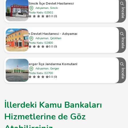
Sincik İlçe Devlet Hastanesi
Adıyaman, Sincik
İncele
Posta Kodu: 02902
0.0 (0)
Çelikhan Devlet Hastanesi - Adıyaman Çelikhan - 1
Adıyaman, Çelikhan
İncele
Posta Kodu: 02600
0.0 (0)
Gerger İlçe Jandarma Komutanlığı
Adıyaman, Gerger
İncele
Posta Kodu: 02700
0.0 (0)
İllerdeki Kamu Bankaları
Hizmetlerine de Göz