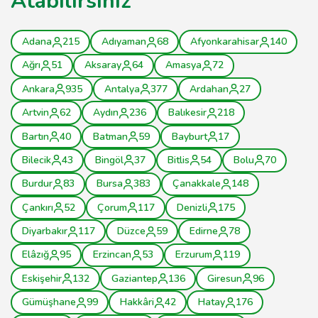
Atabilirsiniz
Adana
215
Adıyaman
68
Afyonkarahisar
140
Ağrı
51
Aksaray
64
Amasya
72
Ankara
935
Antalya
377
Ardahan
27
Artvin
62
Aydın
236
Balıkesir
218
Bartın
40
Batman
59
Bayburt
17
Bilecik
43
Bingöl
37
Bitlis
54
Bolu
70
Burdur
83
Bursa
383
Çanakkale
148
Çankırı
52
Çorum
117
Denizli
175
Diyarbakır
117
Düzce
59
Edirne
78
Elâzığ
95
Erzincan
53
Erzurum
119
Eskişehir
132
Gaziantep
136
Giresun
96
Gümüşhane
99
Hakkâri
42
Hatay
176