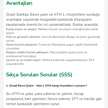
Avantajları
Ziraat Bankası Besni şube ve ATM 1, müşterilere sunduğu
avantajlar sayesinde bölgedeki bankacılık ihtiyaçlarını
karşılamada önemli bir rol oynamaktadır. Bunlar arasında:
Kolay erişim ve ulaşım
: Merkezi konum ve ulaşım olanaklarıyla rahat
erişim.
Hızlı ve güvenilir işlemler
: Güncel teknolojik altyapı ile işlem güvenliği
ve hızı.
Geniş hizmet yelpazesi
: Finansal ihtiyaçlara uygun çeşitli bankacılık
çözümleri.
Müşteri odaklı hizmet yaklaşımı
: Personellerin güler yüzlü ve
profesyonel hizmetleri.
Çevrim içi ve mobil erişim
: Mobil bankacılık uygulamalarıyla 7/24
ulaşılabilirlik.
Sıkça Sorulan Sorular (SSS)
1. Ziraat Besni Şube - Atm 1 ATM hangi hizmetleri sunuyor?
Bu ATM ve şube, para yatırma ve çekme, hesap
sorgulama, kart işlemleri, fatura ödeme, EFT ve havale gibi
temel bankacılık işlemlerini sunar.