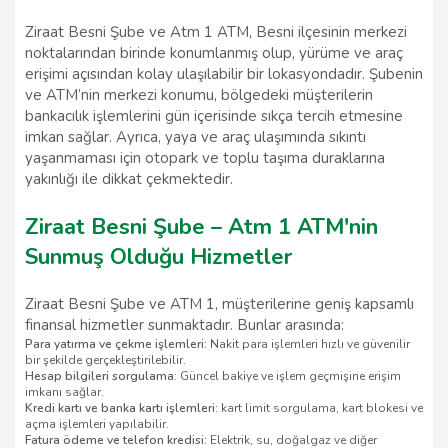
Ziraat Besni Şube ve Atm 1 ATM, Besni ilçesinin merkezi
noktalarından birinde konumlanmış olup, yürüme ve araç
erişimi açısından kolay ulaşılabilir bir lokasyondadır. Şubenin
ve ATM’nin merkezi konumu, bölgedeki müşterilerin
bankacılık işlemlerini gün içerisinde sıkça tercih etmesine
imkan sağlar. Ayrıca, yaya ve araç ulaşımında sıkıntı
yaşanmaması için otopark ve toplu taşıma duraklarına
yakınlığı ile dikkat çekmektedir.
Ziraat Besni Şube – Atm 1 ATM'nin
Sunmuş Olduğu Hizmetler
Ziraat Besni Şube ve ATM 1, müşterilerine geniş kapsamlı
finansal hizmetler sunmaktadır. Bunlar arasında:
Para yatırma ve çekme işlemleri:
Nakit para işlemleri hızlı ve güvenilir
bir şekilde gerçekleştirilebilir.
Hesap bilgileri sorgulama:
Güncel bakiye ve işlem geçmişine erişim
imkanı sağlar.
Kredi kartı ve banka kartı işlemleri:
kart limit sorgulama, kart blokesi ve
açma işlemleri yapılabilir.
Fatura ödeme ve telefon kredisi:
Elektrik, su, doğalgaz ve diğer