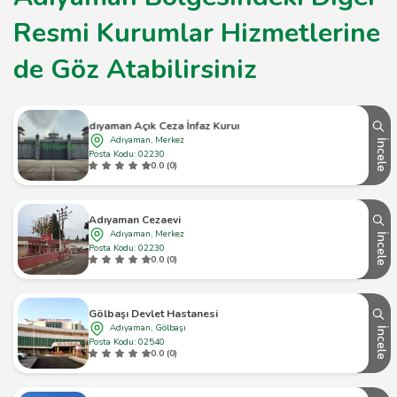
Resmi Kurumlar Hizmetlerine
de Göz Atabilirsiniz
Adıyaman Açık Ceza İnfaz Kurumu
Adıyaman, Merkez
İncele
Posta Kodu: 02230
0.0 (0)
Adıyaman Cezaevi
Adıyaman, Merkez
İncele
Posta Kodu: 02230
0.0 (0)
Gölbaşı Devlet Hastanesi
Adıyaman, Gölbaşı
İncele
Posta Kodu: 02540
0.0 (0)