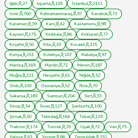
Iğdır
27
Isparta
105
İstanbul
2111
İzmir
760
Kahramanmaraş
97
Karabük
72
Karaman
39
Kars
42
Kastamonu
98
Kayseri
175
Kırıkkale
86
Kırklareli
77
Kırşehir
50
Kilis
20
Kocaeli
325
Konya
251
Kütahya
107
Malatya
97
Manisa
169
Mardin
72
Mersin
187
Muğla
221
Nevşehir
61
Niğde
52
Ordu
100
Osmaniye
52
Rize
70
Sakarya
183
Samsun
204
Siirt
33
Sinop
54
Sivas
127
Şanlıurfa
100
Şırnak
50
Tekirdağ
164
Tokat
129
Trabzon
174
Tunceli
35
Uşak
72
Van
75
Yalova
63
Yozgat
86
Zonguldak
151