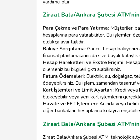
yardımcı olur.
Ziraat Bala/Ankara Şubesi ATM’ni
Para Çekme ve Para Yatırma:
Müşteriler, ba
hesaplarına para yatırabilirler. Bu işlemler, öze
oldukça avantajlıdır.
Bakiye Sorgulama:
Güncel hesap bakiyenizi a
finansal planlamalarınızda size büyük kolaylık 
Hesap Hareketleri ve Ekstre Erişimi:
Hesap h
dilerseniz bu bilgileri çıktı alabilirsiniz.
Fatura Ödemeleri:
Elektrik, su, doğalgaz, te
ödeyebilirsiniz. Bu işlem, zamandan tasarruf ve
Kart İşlemleri ve Limit Ayarları:
Kredi veya ba
blokeyebilir veya yeni kart işlemlerini gerçekleş
Havale ve EFT İşlemleri:
Anında veya belirli 
diğer bankaların hesaplarına kolayca erişebilirs
Ziraat Bala/Ankara Şubesi ATM’nin 
Ziraat Bala/Ankara Şubesi ATM, teknolojik altyapı