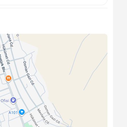
cılık hizmetleri sunmakta olup, kullanıcı verilerini
natılmıştır.