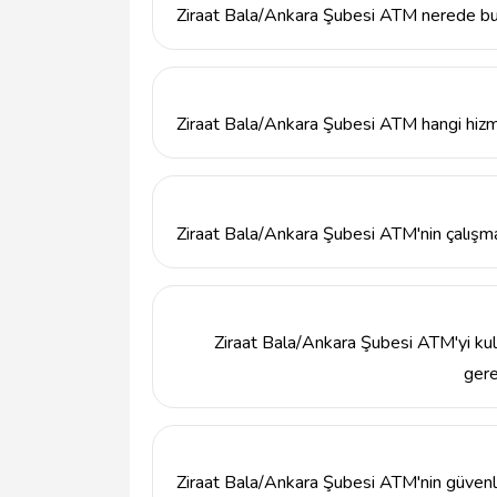
Ziraat Bala/Ankara Şubesi ATM nerede b
Ziraat Bala/Ankara Şubesi ATM, Kartaltepe
Ankara adresinde yer almaktadır.
Ziraat Bala/Ankara Şubesi ATM hangi hizm
Ziraat Bala/Ankara Şubesi ATM, para çekme
ödeme gibi çeşitli bankacılık işlemlerini hız
Ziraat Bala/Ankara Şubesi ATM'nin çalışma
Ziraat Bala/Ankara Şubesi ATM, 7 gün 24 sa
durumdadır.
Ziraat Bala/Ankara Şubesi ATM'yi kul
ger
Ziraat Bala/Ankara Şubesi ATM'yi kullanmak
diğer bankaların kartlarıyla da işlem yapabili
Ziraat Bala/Ankara Şubesi ATM'nin güvenliği