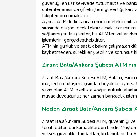
güvenliği en üst seviyede tutulmakta ve banka 
önlemler arasında şifreli işlem güvenliği, kar
takipleri bulunmaktadır.
Ayrıca, ATM’de kullanılan modern elektronik ve 
sırasında oluşabilecek teknik aksaklıklar minimu
sağlanmıştır. Müşteriler, bu ATM’leri kullanır
işlemlerini gerçekleştirebilirler.
ATM’nin günlük ve saatlik bakım çalışmaları düz
kaybetmeden, sürekli erişilebilir ve sorunsu
Ziraat Bala/Ankara Şubesi ATM’nin
Ziraat Bala/Ankara Şubesi ATM, Bala ilçesinin 
müşterilere ulaşım açısından büyük kolaylık sa
yakın olan ATM, özellikle yoğun nüfuslu alanla
ihtiyaç duyduğunuz her zaman bankacılık işleml
Neden Ziraat Bala/Ankara Şubesi A
Ziraat Bala/Ankara Şubesi ATM, güvenirliği ve
tercih edilen bankamatiklerden biridir. Müşteri
yüksek güvenlik standartları, kullanıcıların bu