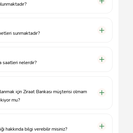
ulunmaktadır?
 Mah. Alparslan Türkeş Blv. No: 2, 06720 Bala,
etleri sunmaktadır?
, para yatırma, hesap bakiye sorgulama ve fatura
lı ve güvenli bir şekilde gerçekleştirmektedir.
 saatleri nelerdir?
at hizmet vermekte olup, her zaman erişilebilir
lanmak için Ziraat Bankası müşterisi olmam
ekiyor mu?
 için Ziraat Bankası müşterisi olmanız gerekmez;
rsiniz.
 hakkında bilgi verebilir misiniz?