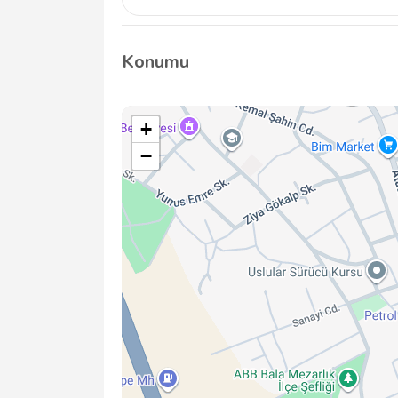
Ziraat Bala/Ankara Şubesi ATM, güvenli banka
korumak için çeşitli güvenlik önlemleri ile do
Konumu
+
−