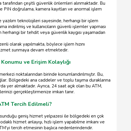
tarafından çeşitli güvenlik önlemleri alınmaktadır. Bu
t ve PIN doğrulama, kamera kayıtları ve anormal işlem
yazılım teknolojileri sayesinde, herhangi bir işlem
ma indirilmiş ve kullanıcıların güvenli işlemler yapması
ken herhangi bir tehdit veya güvenlik kaygısı yaşamadan
enli olarak yapılmakta, böylece işlem hızını
z hizmet sunmaya devam etmektedir.
 Konumu ve Erişim Kolaylığı
merkezi noktalarından birinde konumlandırılmıştır. Bu,
ğlar. Bölgedeki ana caddeler ve toplu taşıma duraklarına
rda yer almaktadır. Ayrıca, 24 saat açık olan bu ATM,
erinizi gerçekleştirmenize imkan tanır.
TM Tercih Edilmeli?
 sunduğu geniş hizmet yelpazesi ile bölgedeki en çok
 odaklı hizmet anlayışı, hızlı işlem yapabilme imkanı ve
 ATM’yi tercih etmesinin başlıca nedenlerindendir.