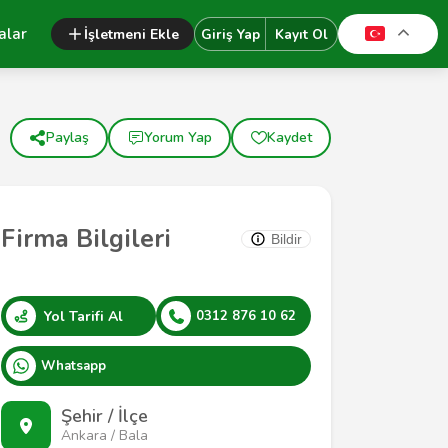
alar
İşletmeni Ekle
Giriş Yap
Kayıt Ol
Paylaş
Yorum Yap
Kaydet
Firma Bilgileri
Bildir
Yol Tarifi Al
0312 876 10 62
Whatsapp
Şehir / İlçe
Ankara / Bala