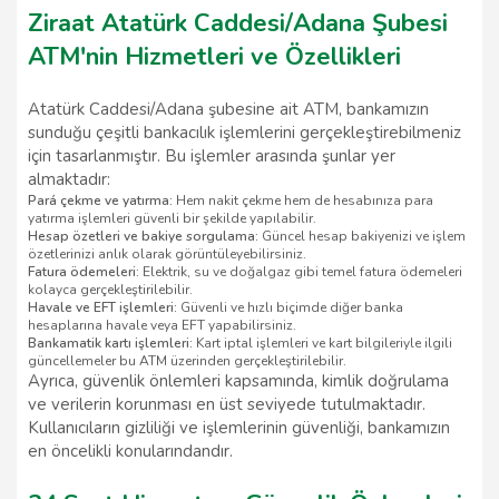
Ziraat Atatürk Caddesi/Adana Şubesi
ATM'nin Hizmetleri ve Özellikleri
Atatürk Caddesi/Adana şubesine ait ATM, bankamızın
sunduğu çeşitli bankacılık işlemlerini gerçekleştirebilmeniz
için tasarlanmıştır. Bu işlemler arasında şunlar yer
almaktadır:
Pará çekme ve yatırma:
Hem nakit çekme hem de hesabınıza para
yatırma işlemleri güvenli bir şekilde yapılabilir.
Hesap özetleri ve bakiye sorgulama:
Güncel hesap bakiyenizi ve işlem
özetlerinizi anlık olarak görüntüleyebilirsiniz.
Fatura ödemeleri:
Elektrik, su ve doğalgaz gibi temel fatura ödemeleri
kolayca gerçekleştirilebilir.
Havale ve EFT işlemleri:
Güvenli ve hızlı biçimde diğer banka
hesaplarına havale veya EFT yapabilirsiniz.
Bankamatik kartı işlemleri:
Kart iptal işlemleri ve kart bilgileriyle ilgili
güncellemeler bu ATM üzerinden gerçekleştirilebilir.
Ayrıca, güvenlik önlemleri kapsamında, kimlik doğrulama
ve verilerin korunması en üst seviyede tutulmaktadır.
Kullanıcıların gizliliği ve işlemlerinin güvenliği, bankamızın
en öncelikli konularındandır.