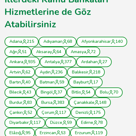
Hizmetlerine de Göz
Atabilirsiniz
Adana
215
Adıyaman
68
Afyonkarahisar
140
Ağrı
51
Aksaray
64
Amasya
72
Ankara
935
Antalya
377
Ardahan
27
Artvin
62
Aydın
236
Balıkesir
218
Bartın
40
Batman
59
Bayburt
17
Bilecik
43
Bingöl
37
Bitlis
54
Bolu
70
Burdur
83
Bursa
383
Çanakkale
148
Çankırı
52
Çorum
117
Denizli
175
Diyarbakır
117
Düzce
59
Edirne
78
Elâzığ
95
Erzincan
53
Erzurum
119