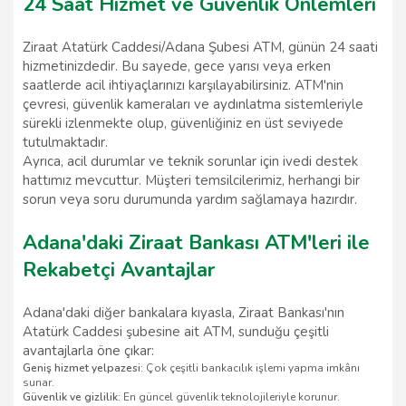
24 Saat Hizmet ve Güvenlik Önlemleri
Ziraat Atatürk Caddesi/Adana Şubesi ATM, günün 24 saati
hizmetinizdedir. Bu sayede, gece yarısı veya erken
saatlerde acil ihtiyaçlarınızı karşılayabilirsiniz. ATM'nin
çevresi, güvenlik kameraları ve aydınlatma sistemleriyle
sürekli izlenmekte olup, güvenliğiniz en üst seviyede
tutulmaktadır.
Ayrıca, acil durumlar ve teknik sorunlar için ivedi destek
hattımız mevcuttur. Müşteri temsilcilerimiz, herhangi bir
sorun veya soru durumunda yardım sağlamaya hazırdır.
Adana'daki Ziraat Bankası ATM'leri ile
Rekabetçi Avantajlar
Adana'daki diğer bankalara kıyasla, Ziraat Bankası'nın
Atatürk Caddesi şubesine ait ATM, sunduğu çeşitli
avantajlarla öne çıkar:
Geniş hizmet yelpazesi:
Çok çeşitli bankacılık işlemi yapma imkânı
sunar.
Güvenlik ve gizlilik:
En güncel güvenlik teknolojileriyle korunur.