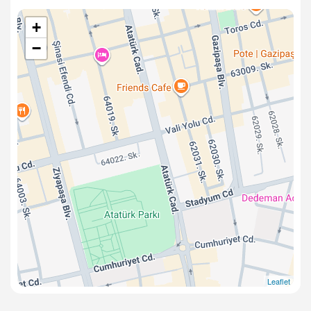
+
−
Leaflet