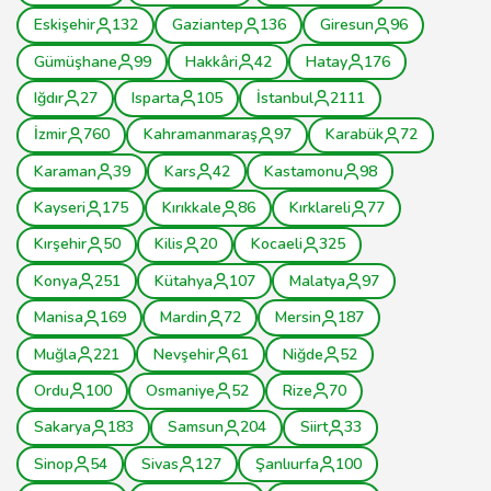
Eskişehir
132
Gaziantep
136
Giresun
96
Gümüşhane
99
Hakkâri
42
Hatay
176
Iğdır
27
Isparta
105
İstanbul
2111
İzmir
760
Kahramanmaraş
97
Karabük
72
Karaman
39
Kars
42
Kastamonu
98
Kayseri
175
Kırıkkale
86
Kırklareli
77
Kırşehir
50
Kilis
20
Kocaeli
325
Konya
251
Kütahya
107
Malatya
97
Manisa
169
Mardin
72
Mersin
187
Muğla
221
Nevşehir
61
Niğde
52
Ordu
100
Osmaniye
52
Rize
70
Sakarya
183
Samsun
204
Siirt
33
Sinop
54
Sivas
127
Şanlıurfa
100