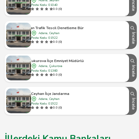
Adana, Seyhan
İncele
Posta Kodu: 01040
0.0 (0)
Ceyhan Trafik Tescil Denetleme Büro Amirliği
Adana, Ceyhan
İncele
Posta Kodu: 01922
0.0 (0)
Çukurova İlçe Emniyet Müdürlüğü
Adana, Çukurova
İncele
Posta Kodu: 01360
0.0 (0)
Ceyhan İlçe Jandarma
Adana, Ceyhan
İncele
Posta Kodu: 01922
0.0 (0)
İllerdeki Kamu Bankaları