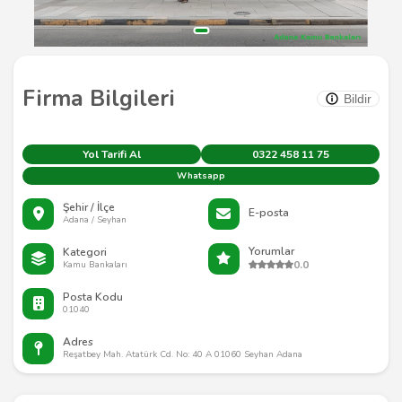
Firma Bilgileri
Bildir
Yol Tarifi Al
0322 458 11 75
Whatsapp
Şehir / İlçe
E-posta
Adana / Seyhan
Yorumlar
Kategori
0.0
Kamu Bankaları
Posta Kodu
01040
Adres
Reşatbey Mah. Atatürk Cd. No: 40 A 01060 Seyhan Adana