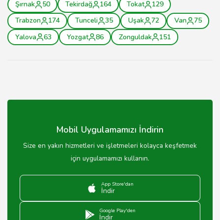
Şırnak
50
Tekirdağ
164
Tokat
129
Trabzon
174
Tunceli
35
Uşak
72
Van
75
Yalova
63
Yozgat
86
Zonguldak
151
Mobil Uygulamamızı İndirin
Size en yakın hizmetleri ve işletmeleri kolayca keşfetmek
için uygulamamızı kullanın.
App Store'dan
İndir
Google Play'den
İndir