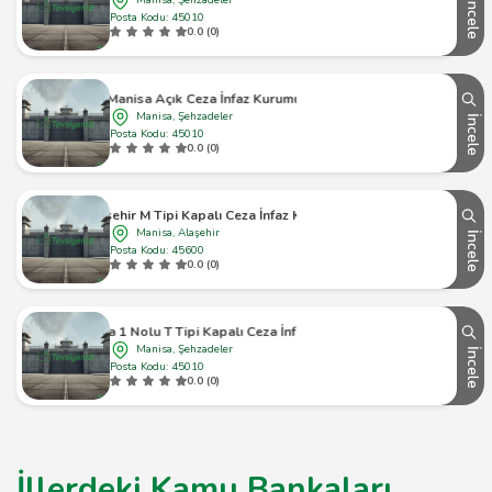
Manisa, Şehzadeler
İncele
Posta Kodu: 45010
0.0 (0)
Manisa Açık Ceza İnfaz Kurumu
Manisa, Şehzadeler
İncele
Posta Kodu: 45010
0.0 (0)
Alaşehir M Tipi Kapalı Ceza İnfaz Kurumu
Manisa, Alaşehir
İncele
Posta Kodu: 45600
0.0 (0)
Manisa 1 Nolu T Tipi Kapalı Ceza İnfaz Kurumu
Manisa, Şehzadeler
İncele
Posta Kodu: 45010
0.0 (0)
İllerdeki Kamu Bankaları