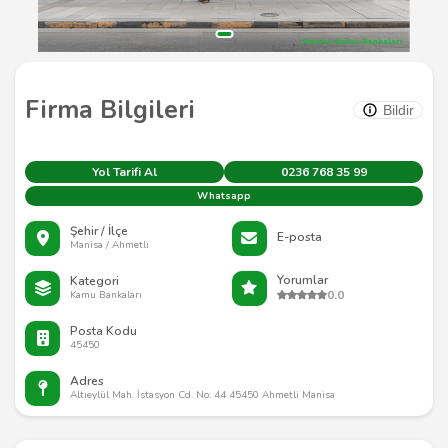
Firma Bilgileri
Bildir
Yol Tarifi Al
0236 768 35 99
Whatsapp
Şehir / İlçe
E-posta
Manisa / Ahmetli
Yorumlar
Kategori
0.0
Kamu Bankaları
Posta Kodu
45450
Adres
Altıeylül Mah. İstasyon Cd. No: 44 45450 Ahmetli Manisa