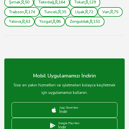
Şırnak
50
Tekirdağ
164
Tokat
129
Trabzon
174
Tunceli
35
Uşak
72
Van
75
Yalova
63
Yozgat
86
Zonguldak
151
Mobil Uygulamamızı İndirin
Size en yakın hizmetleri ve işletmeleri kolayca keşfetmek
için uygulamamızı kullanın.
App Store'dan
İndir
Google Play'den
İndir