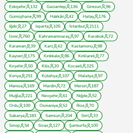
Eskişehir
132
Gaziantep
136
Giresun
96
Gümüşhane
99
Hakkâri
42
Hatay
176
Iğdır
27
Isparta
105
İstanbul
2111
İzmir
760
Kahramanmaraş
97
Karabük
72
Karaman
39
Kars
42
Kastamonu
98
Kayseri
175
Kırıkkale
86
Kırklareli
77
Kırşehir
50
Kilis
20
Kocaeli
325
Konya
251
Kütahya
107
Malatya
97
Manisa
169
Mardin
72
Mersin
187
Muğla
221
Nevşehir
61
Niğde
52
Ordu
100
Osmaniye
52
Rize
70
Sakarya
183
Samsun
204
Siirt
33
Sinop
54
Sivas
127
Şanlıurfa
100