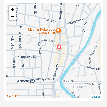
+
−
Leaflet