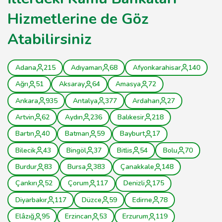
Hizmetlerine de Göz
Atabilirsiniz
Adana
215
Adıyaman
68
Afyonkarahisar
140
Ağrı
51
Aksaray
64
Amasya
72
Ankara
935
Antalya
377
Ardahan
27
Artvin
62
Aydın
236
Balıkesir
218
Bartın
40
Batman
59
Bayburt
17
Bilecik
43
Bingöl
37
Bitlis
54
Bolu
70
Burdur
83
Bursa
383
Çanakkale
148
Çankırı
52
Çorum
117
Denizli
175
Diyarbakır
117
Düzce
59
Edirne
78
Elâzığ
95
Erzincan
53
Erzurum
119