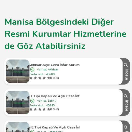
Manisa Bölgesindeki Diğer
Resmi Kurumlar Hizmetlerine
de Göz Atabilirsiniz
Akhisar Açık Ceza İnfaz Kurumu
Manisa, Akhisar
İncele
Posta Kodu: 45200
0.0 (0)
Salihli T Tipi Kapalı Ve Açık Ceza İnfaz Kurumu
Manisa, Salihli
İncele
Posta Kodu: 45340
0.0 (0)
Manisa E Tipi Kapalı Ve Açık Ceza İnfaz Kurumu