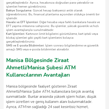
gerçekleştirebilir. Ayrıca, hesabınıza doğrudan para yatırabilir ve
işlemleri hemen görebilirsiniz.
Bakiye Sorgulama:
Güncel hesap bakiyenizi anlık olarak
öğrenebilirsiniz. Bu, finansal planlama açısından oldukça önemli bir
işlemdir.
Havale ve EFT İşlemleri:
Diğer hesaba veya farklı bankalara havale ve
EFT yapma imkanına sahipsiniz. Bu işlemler, yüksek güvenlik ve hızlı
işlem avantajlarıyla sunulmaktadır.
Kart İşlemleri:
Kartınızın limit bilgilerini görüntüleme, kart iptali veya
blokaj işlemleri gibi çeşitli kart işlemlerini kolayca
gerçekleştirebilirsiniz.
SMS ve E-posta Bildirimleri:
İşlem sonrası bilgilendirme ve güvenlik
amaçlı SMS veya e-posta bildirimleri alınabilir.
Manisa Bölgesinde Ziraat
Ahmetli/Manisa Şubesi ATM
Kullanıcılarının Avantajları
Manisa bölgesinde faaliyet gösteren Ziraat
Ahmetli/Manisa Şube ATM, kullanıcılara birçok avantaj
sunmaktadır. Bunlar arasında yüksek işlem hızları, düşük
işlem ücretleri ve geniş kullanım alanı bulunmaktadır.
Ayrıca, ATM’nin sağladığı 24 saat kesintisiz hizmet,