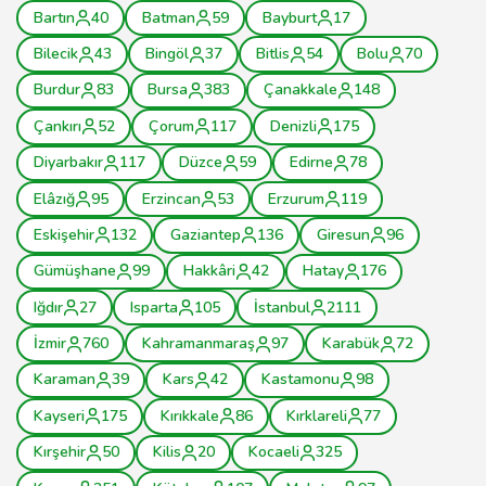
Bartın
40
Batman
59
Bayburt
17
Bilecik
43
Bingöl
37
Bitlis
54
Bolu
70
Burdur
83
Bursa
383
Çanakkale
148
Çankırı
52
Çorum
117
Denizli
175
Diyarbakır
117
Düzce
59
Edirne
78
Elâzığ
95
Erzincan
53
Erzurum
119
Eskişehir
132
Gaziantep
136
Giresun
96
Gümüşhane
99
Hakkâri
42
Hatay
176
Iğdır
27
Isparta
105
İstanbul
2111
İzmir
760
Kahramanmaraş
97
Karabük
72
Karaman
39
Kars
42
Kastamonu
98
Kayseri
175
Kırıkkale
86
Kırklareli
77
Kırşehir
50
Kilis
20
Kocaeli
325