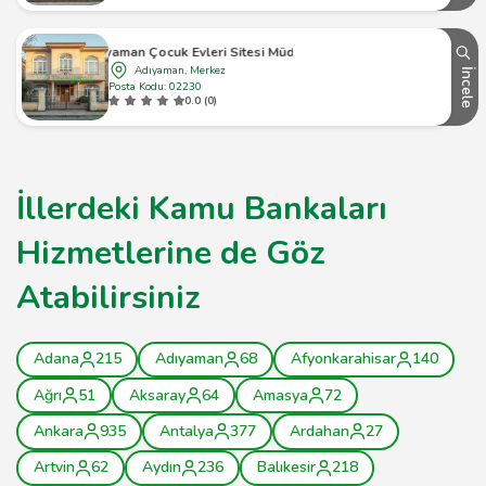
Adıyaman Çocuk Evleri Sitesi Müdürlüğü
Adıyaman, Merkez
İncele
Posta Kodu: 02230
0.0 (0)
İllerdeki Kamu Bankaları
Hizmetlerine de Göz
Atabilirsiniz
Adana
215
Adıyaman
68
Afyonkarahisar
140
Ağrı
51
Aksaray
64
Amasya
72
Ankara
935
Antalya
377
Ardahan
27
Artvin
62
Aydın
236
Balıkesir
218