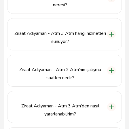
neresi?
Ziraat Adıyaman - Atm 3 Atm, Turgut Reis Mah.
Sakarya Cad. No:7, Adıyaman Merkez'de
bulunmaktadır.
Ziraat Adıyaman - Atm 3 Atm hangi hizmetleri
sunuyor?
Ziraat Adıyaman - Atm 3 Atm, günlük bankacılık
ihtiyaçlarınızı karşılamak üzere para çekme, bakiye
sorgulama ve fatura ödeme gibi hizmetler
Ziraat Adıyaman - Atm 3 Atm'nin çalışma
sunmaktadır.
saatleri nedir?
Ziraat Adıyaman - Atm 3 Atm, 7/24 hizmet vererek,
her zaman bankacılık işlemlerinizi gerçekleştirmenizi
sağlar.
Ziraat Adıyaman - Atm 3 Atm'den nasıl
yararlanabilirim?
Ziraat Adıyaman - Atm 3 Atm'den yararlanmak için