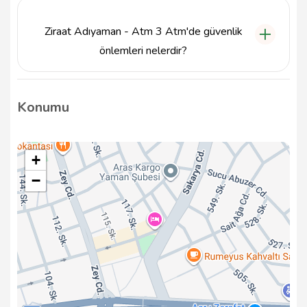
sadece bir Ziraat Bankası kartına sahip olmanız
yeterlidir. ATM'yi ziyaret ederek işlemlerinizi
Ziraat Adıyaman - Atm 3 Atm'de güvenlik
gerçekleştirebilirsiniz.
önlemleri nelerdir?
Ziraat Adıyaman - Atm 3 Atm, güvenliğiniz için
modern güvenlik sistemleri ile donatılmıştır. Ayrıca,
Konumu
işlemleriniz sırasında gizliliğinizi korumak için çeşitli
önlemler alınmaktadır.
+
−