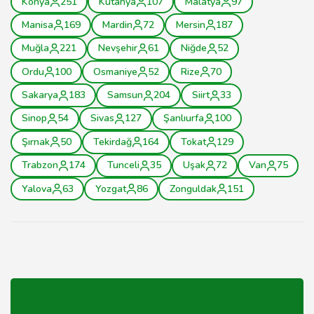
Konya
251
Kütahya
107
Malatya
97
Manisa
169
Mardin
72
Mersin
187
Muğla
221
Nevşehir
61
Niğde
52
Ordu
100
Osmaniye
52
Rize
70
Sakarya
183
Samsun
204
Siirt
33
Sinop
54
Sivas
127
Şanlıurfa
100
Şırnak
50
Tekirdağ
164
Tokat
129
Trabzon
174
Tunceli
35
Uşak
72
Van
75
Yalova
63
Yozgat
86
Zonguldak
151