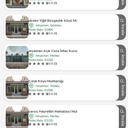
0.0 (0)
Ebubekir Yiğit Bozgedik Köyü Muhtarı
Adıyaman, Çelikhan
İncele
Posta Kodu: 02600
0.0 (0)
Adıyaman Açık Ceza İnfaz Kurumu
Adıyaman, Merkez
İncele
Posta Kodu: 02230
0.0 (0)
Çelik Köyü Muhtarlığı
Adıyaman, Gölbaşı
İncele
Posta Kodu: 02540
0.0 (0)
Barbaros Hayrettin Mahallesi Muhtarlığı
Adıyaman, Merkez
İncele
Posta Kodu: 02230
0.0 (0)