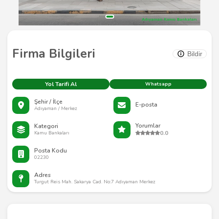
Firma Bilgileri
Bildir
Yol Tarifi Al
Whatsapp
Şehir / İlçe
E-posta
Adıyaman / Merkez
Yorumlar
Kategori
0.0
Kamu Bankaları
Posta Kodu
02230
Adres
Turgut Reis Mah. Sakarya Cad. No:7 Adıyaman Merkez