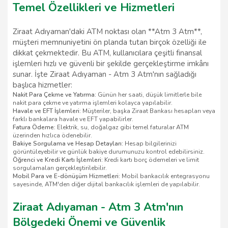
Temel Özellikleri ve Hizmetleri
Ziraat Adıyaman'daki ATM noktası olan **Atm 3 Atm**,
müşteri memnuniyetini ön planda tutan birçok özelliği ile
dikkat çekmektedir. Bu ATM, kullanıcılara çeşitli finansal
işlemleri hızlı ve güvenli bir şekilde gerçekleştirme imkânı
sunar. İşte Ziraat Adıyaman - Atm 3 Atm'nın sağladığı
başlıca hizmetler:
Nakit Para Çekme ve Yatırma:
Günün her saati, düşük limitlerle bile
nakit para çekme ve yatırma işlemleri kolayca yapılabilir.
Havale ve EFT İşlemleri:
Müşteriler, başka Ziraat Bankası hesapları veya
farklı bankalara havale ve EFT yapabilirler.
Fatura Ödeme:
Elektrik, su, doğalgaz gibi temel faturalar ATM
üzerinden hızlıca ödenebilir.
Bakiye Sorgulama ve Hesap Detayları:
Hesap bilgilerinizi
görüntüleyebilir ve günlük bakiye durumunuzu kontrol edebilirsiniz.
Öğrenci ve Kredi Kartı İşlemleri:
Kredi kartı borç ödemeleri ve limit
sorgulamaları gerçekleştirilebilir.
Mobil Para ve E-dönüşüm Hizmetleri:
Mobil bankacılık entegrasyonu
sayesinde, ATM'den diğer dijital bankacılık işlemleri de yapılabilir.
Ziraat Adıyaman - Atm 3 Atm'nın
Bölgedeki Önemi ve Güvenlik