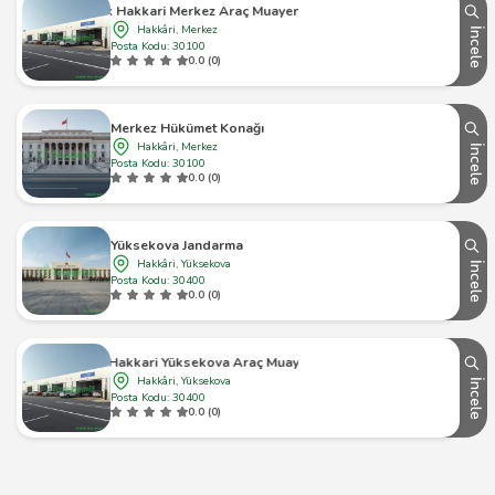
Tüvtürk Hakkari Merkez Araç Muayene İstasyonu
Hakkâri, Merkez
İncele
Posta Kodu: 30100
0.0 (0)
Merkez Hükümet Konağı
Hakkâri, Merkez
İncele
Posta Kodu: 30100
0.0 (0)
Yüksekova Jandarma
Hakkâri, Yüksekova
İncele
Posta Kodu: 30400
0.0 (0)
Tüvtürk Hakkari Yüksekova Araç Muayene İstasyonu
Hakkâri, Yüksekova
İncele
Posta Kodu: 30400
0.0 (0)