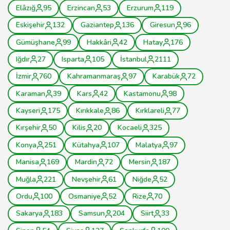
Elâzığ
95
Erzincan
53
Erzurum
119
Eskişehir
132
Gaziantep
136
Giresun
96
Gümüşhane
99
Hakkâri
42
Hatay
176
Iğdır
27
Isparta
105
İstanbul
2111
İzmir
760
Kahramanmaraş
97
Karabük
72
Karaman
39
Kars
42
Kastamonu
98
Kayseri
175
Kırıkkale
86
Kırklareli
77
Kırşehir
50
Kilis
20
Kocaeli
325
Konya
251
Kütahya
107
Malatya
97
Manisa
169
Mardin
72
Mersin
187
Muğla
221
Nevşehir
61
Niğde
52
Ordu
100
Osmaniye
52
Rize
70
Sakarya
183
Samsun
204
Siirt
33