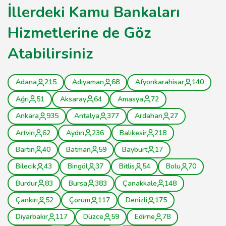
İllerdeki Kamu Bankaları
Hizmetlerine de Göz
Atabilirsiniz
Adana
215
Adıyaman
68
Afyonkarahisar
140
Ağrı
51
Aksaray
64
Amasya
72
Ankara
935
Antalya
377
Ardahan
27
Artvin
62
Aydın
236
Balıkesir
218
Bartın
40
Batman
59
Bayburt
17
Bilecik
43
Bingöl
37
Bitlis
54
Bolu
70
Burdur
83
Bursa
383
Çanakkale
148
Çankırı
52
Çorum
117
Denizli
175
Diyarbakır
117
Düzce
59
Edirne
78