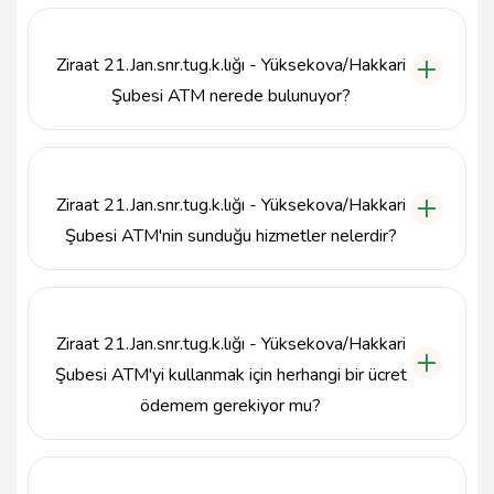
Ziraat 21.Jan.snr.tug.k.lığı - Yüksekova/Hakkari
Şubesi ATM nerede bulunuyor?
Ziraat 21.Jan.snr.tug.k.lığı - Yüksekova/Hakkari Şubesi
ATM, İpek Mahallesi, İpek Yolu Caddesi No: 180,
30300, 3. Piyade Tümen Komutanlığı Kışlası
Ziraat 21.Jan.snr.tug.k.lığı - Yüksekova/Hakkari
Yüksekova Hakkari adresinde yer almaktadır.
Şubesi ATM'nin sunduğu hizmetler nelerdir?
ATM, nakit çekme, bakiye sorgulama ve hesap
hareketlerini görüntüleme gibi temel bankacılık
hizmetlerini sunmaktadır.
Ziraat 21.Jan.snr.tug.k.lığı - Yüksekova/Hakkari
Şubesi ATM'yi kullanmak için herhangi bir ücret
ödemem gerekiyor mu?
Ziraat Bankası ATM'leri genellikle kendi müşterileri
için ücretsizdir. Ancak, diğer bankaların kartları ile
yapılan işlemlerde ücret uygulanabilir.