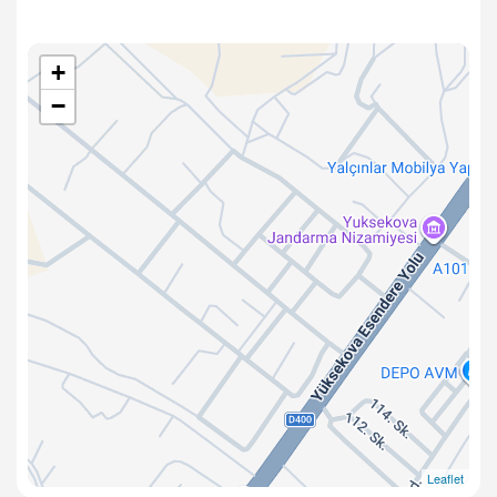
+
−
Leaflet