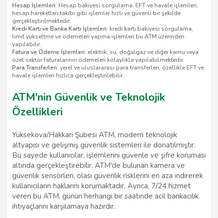
Hesap İşlemleri:
Hesap bakiyesi sorgulama, EFT ve havale işlemleri,
hesap hareketleri takibi gibi işlemler hızlı ve güvenli bir şekilde
gerçekleştirilmektedir.
Kredi Kartı ve Banka Kartı İşlemleri:
kredi kartı bakiyesi sorgulama,
limit yükseltme ve ödemeleri yapma işlemleri bu ATM üzerinden
yapılabilir.
Fatura ve Ödeme İşlemleri:
elektrik, su, doğalgaz ve diğer kamu veya
özel sektör faturalarının ödemeleri kolaylıkla yapılabilmektedir.
Para Transferleri:
yerel ve uluslararası para transferleri, özellikle EFT ve
havale işlemleri hızlıca gerçekleştirilebilir.
ATM'nin Güvenlik ve Teknolojik
Özellikleri
Yüksekova/Hakkari Şubesi ATM, modern teknolojik
altyapısı ve gelişmiş güvenlik sistemleri ile donatılmıştır.
Bu sayede kullanıcılar, işlemlerini güvenle ve şifre koruması
altında gerçekleştirebilir. ATM'de bulunan kamera ve
güvenlik sensörleri, olası güvenlik risklerini en aza indirerek
kullanıcıların haklarını korumaktadır. Ayrıca, 7/24 hizmet
veren bu ATM, günün herhangi bir saatinde acil bankacılık
ihtiyaçlarını karşılamaya hazırdır.