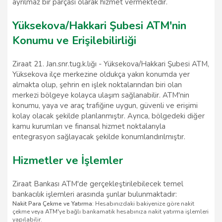
ayrılmaz bir parçası olarak hizmet vermektedir.
Yüksekova/Hakkari Şubesi ATM'nin
Konumu ve Erişilebilirliği
Ziraat 21. Jan.snr.tug.k.lığı - Yüksekova/Hakkari Şubesi ATM,
Yüksekova ilçe merkezine oldukça yakın konumda yer
almakta olup, şehrin en işlek noktalarından biri olan
merkezi bölgeye kolayca ulaşım sağlanabilir. ATM'nin
konumu, yaya ve araç trafiğine uygun, güvenli ve erişimi
kolay olacak şekilde planlanmıştır. Ayrıca, bölgedeki diğer
kamu kurumları ve finansal hizmet noktalarıyla
entegrasyon sağlayacak şekilde konumlandırılmıştır.
Hizmetler ve İşlemler
Ziraat Bankası ATM'de gerçekleştirilebilecek temel
bankacılık işlemleri arasında şunlar bulunmaktadır:
Nakit Para Çekme ve Yatırma:
Hesabınızdaki bakiyenize göre nakit
çekme veya ATM'ye bağlı bankamatik hesabınıza nakit yatırma işlemleri
yapılabilir.