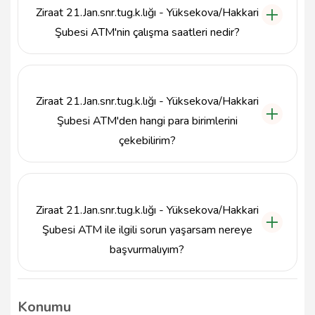
Ziraat 21.Jan.snr.tug.k.lığı - Yüksekova/Hakkari
Şubesi ATM'nin çalışma saatleri nedir?
ATM, 7/24 hizmet vermektedir, bu nedenle
istediğiniz zaman kullanabilirsiniz.
Ziraat 21.Jan.snr.tug.k.lığı - Yüksekova/Hakkari
Şubesi ATM'den hangi para birimlerini
çekebilirim?
ATM'den yalnızca Türk Lirası çekebilirsiniz.
Ziraat 21.Jan.snr.tug.k.lığı - Yüksekova/Hakkari
Şubesi ATM ile ilgili sorun yaşarsam nereye
başvurmalıyım?
Herhangi bir sorun yaşamanız durumunda, Ziraat
Bankası'nın müşteri hizmetleri numarası olan 438
Konumu
351 4273 ile iletişime geçebilirsiniz.