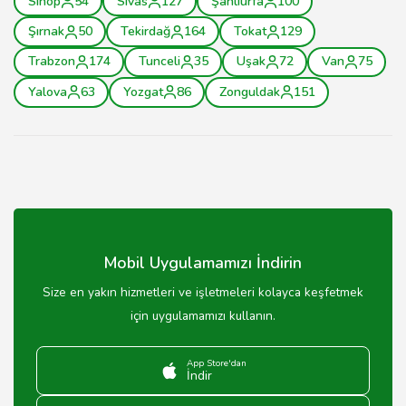
Sinop
54
Sivas
127
Şanlıurfa
100
Şırnak
50
Tekirdağ
164
Tokat
129
Trabzon
174
Tunceli
35
Uşak
72
Van
75
Yalova
63
Yozgat
86
Zonguldak
151
Mobil Uygulamamızı İndirin
Size en yakın hizmetleri ve işletmeleri kolayca keşfetmek
için uygulamamızı kullanın.
App Store'dan
İndir