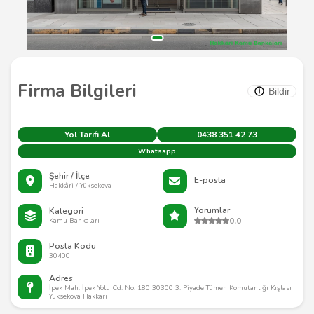
Firma Bilgileri
Bildir
Yol Tarifi Al
0438 351 42 73
Whatsapp
Şehir / İlçe
E-posta
Hakkâri / Yüksekova
Yorumlar
Kategori
0.0
Kamu Bankaları
Posta Kodu
30400
Adres
İpek Mah. İpek Yolu Cd. No: 180 30300 3. Piyade Tümen Komutanlığı Kışlası
Yüksekova Hakkari