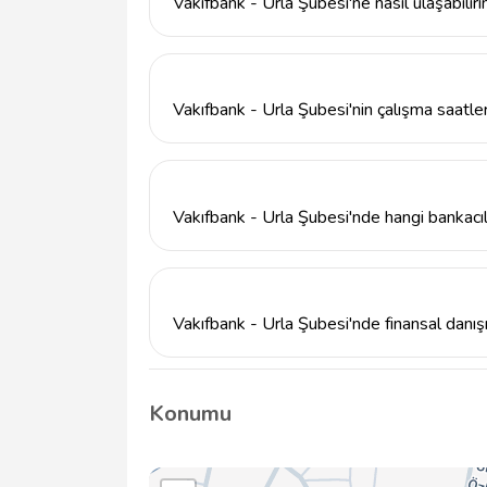
Vakıfbank - Urla Şubesi'ne nasıl ulaşabilir
Vakıfbank - Urla Şubesi'ni 232 754 29 20 
adresine giderek ziyaret edebilirsiniz.
Vakıfbank - Urla Şubesi'nin çalışma saatler
Vakıfbank - Urla Şubesi, hafta içi her gün 0
Cumartesi ve Pazar günleri kapalıdır.
Vakıfbank - Urla Şubesi'nde hangi bankacıl
Vakıfbank - Urla Şubesi, kredi kartları, ihtiyaç
bankacılık ürünleri sunmaktadır.
Vakıfbank - Urla Şubesi'nde finansal danış
Evet, Vakıfbank - Urla Şubesi, müşteri ihtiy
en uygun finansal çözümleri bulmanıza yard
Konumu