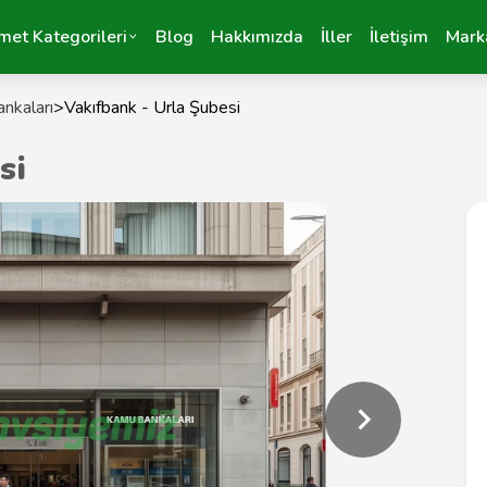
met Kategorileri
Blog
Hakkımızda
İller
İletişim
Mark
nkaları
>
Vakıfbank - Urla Şubesi
si