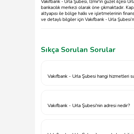
Vakıfbank - Urla Şubesi, İzmir'in güzel ilçesi Ur
bankacılık merkezi olarak öne çıkmaktadır. Ka
altyapısı ile bölge halkı ve işletmelerinin fin
ve detaylı bilgiler için Vakıfbank - Urla Şubesi’ni
Sıkça Sorulan Sorular
Vakıfbank - Urla Şubesi hangi hizmetleri 
Vakıfbank - Urla Şubesi, bireysel bankacılık,
yatırım ürünleri gibi geniş bir hizmet yelpa
Vakıfbank - Urla Şubesi'nin adresi nedir?
Vakıfbank - Urla Şubesi, Hacı İsa, Bülent Ba
bulunmaktadır.