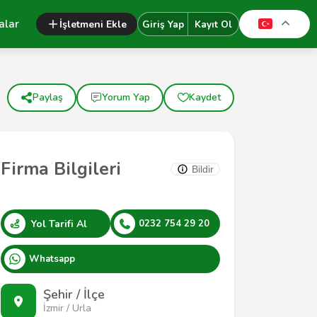
alar
İşletmeni Ekle
Giriş Yap
Kayıt Ol
Paylaş
Yorum Yap
Kaydet
Firma Bilgileri
Bildir
Yol Tarifi Al
0232 754 29 20
Whatsapp
Şehir / İlçe
İzmir / Urla