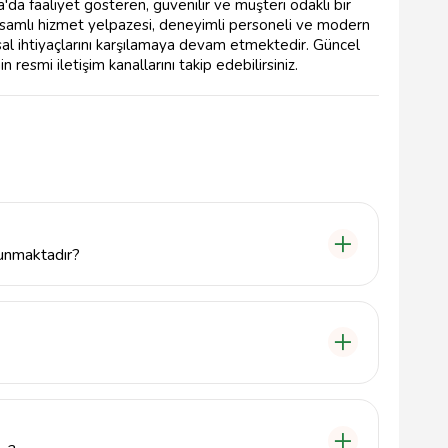
la'da faaliyet gösteren, güvenilir ve müşteri odaklı bir
psamlı hizmet yelpazesi, deneyimli personeli ve modern
ansal ihtiyaçlarını karşılamaya devam etmektedir. Güncel
n resmi iletişim kanallarını takip edebilirsiniz.
sunmaktadır?
 ticari krediler, hesap açma, tasarruf hesapları ve
zesi sunmaktadır.
ratalı Bulvarı No:63A, Urla, İzmir adresinde