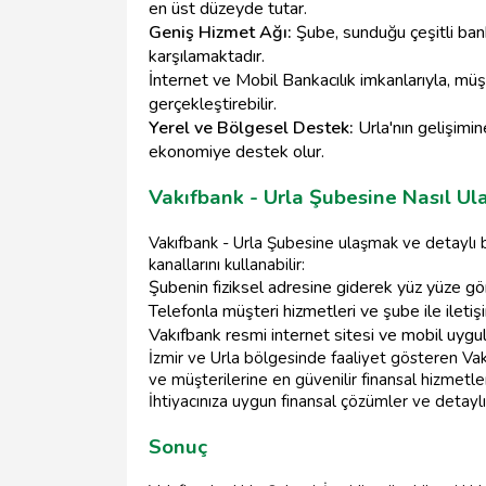
en üst düzeyde tutar.
Geniş Hizmet Ağı:
Şube, sunduğu çeşitli banka
karşılamaktadır.
İnternet ve Mobil Bankacılık imkanlarıyla, müş
gerçekleştirebilir.
Yerel ve Bölgesel Destek:
Urla'nın gelişimin
ekonomiye destek olur.
Vakıfbank - Urla Şubesine Nasıl Ula
Vakıfbank - Urla Şubesine ulaşmak ve detaylı bi
kanallarını kullanabilir:
Şubenin fiziksel adresine giderek yüz yüze g
Telefonla müşteri hizmetleri ve şube ile iletiş
Vakıfbank resmi internet sitesi ve mobil uygul
İzmir ve Urla bölgesinde faaliyet gösteren Va
ve müşterilerine en güvenilir finansal hizmetl
İhtiyacınıza uygun finansal çözümler ve detaylı b
Sonuç