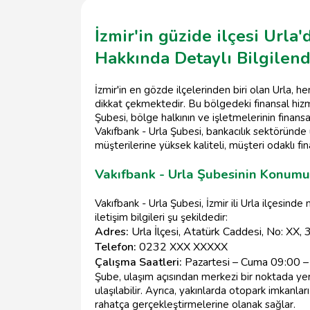
İzmir'in güzide ilçesi Urla
Hakkında Detaylı Bilgilen
İzmir'in en gözde ilçelerinden biri olan Urla, h
dikkat çekmektedir. Bu bölgedeki finansal hizme
Şubesi, bölge halkının ve işletmelerinin finans
Vakıfbank - Urla Şubesi, bankacılık sektöründ
müşterilerine yüksek kaliteli, müşteri odaklı 
Vakıfbank - Urla Şubesinin Konumu 
Vakıfbank - Urla Şubesi, İzmir ili Urla ilçesin
iletişim bilgileri şu şekildedir:
Adres:
Urla İlçesi, Atatürk Caddesi, No: XX,
Telefon:
0232 XXX XXXXX
Çalışma Saatleri:
Pazartesi – Cuma 09:00 –
Şube, ulaşım açısından merkezi bir noktada yer
ulaşılabilir. Ayrıca, yakınlarda otopark imkanla
rahatça gerçekleştirmelerine olanak sağlar.