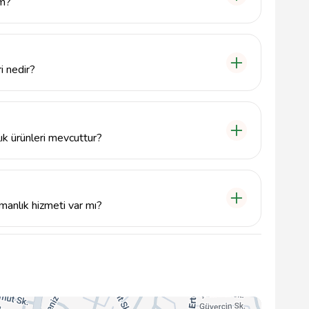
im?
numaralı telefondan arayarak veya doğrudan şubenin
i nedir?
9:00 - 17:00 saatleri arasında hizmet vermektedir.
ık ürünleri mevcuttur?
 kredileri, taşıt kredileri ve konut kredileri gibi çeşitli
manlık hizmeti var mı?
açlarına yönelik finansal danışmanlık hizmeti sunarak,
ımcı olmaktadır.