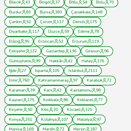
Bilecik
43
Bingöl
37
Bitlis
54
Bolu
70
Burdur
83
Bursa
383
Çanakkale
148
Çankırı
52
Çorum
117
Denizli
175
Diyarbakır
117
Düzce
59
Edirne
78
Elâzığ
95
Erzincan
53
Erzurum
119
Eskişehir
132
Gaziantep
136
Giresun
96
Gümüşhane
99
Hakkâri
42
Hatay
176
Iğdır
27
Isparta
105
İstanbul
2111
İzmir
760
Kahramanmaraş
97
Karabük
72
Karaman
39
Kars
42
Kastamonu
98
Kayseri
175
Kırıkkale
86
Kırklareli
77
Kırşehir
50
Kilis
20
Kocaeli
325
Konya
251
Kütahya
107
Malatya
97
Manisa
169
Mardin
72
Mersin
187