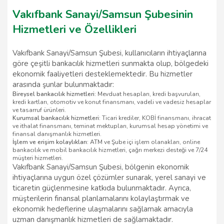
Vakıfbank Sanayi/Samsun Şubesinin
Hizmetleri ve Özellikleri
Vakıfbank Sanayi/Samsun Şubesi, kullanıcıların ihtiyaçlarına
göre çeşitli bankacılık hizmetleri sunmakta olup, bölgedeki
ekonomik faaliyetleri desteklemektedir. Bu hizmetler
arasında şunlar bulunmaktadır:
Bireysel bankacılık hizmetleri:
Mevduat hesapları, kredi başvuruları,
kredi kartları, otomotiv ve konut finansmanı, vadeli ve vadesiz hesaplar
ve tasarruf ürünleri.
Kurumsal bankacılık hizmetleri:
Ticari krediler, KOBİ finansmanı, ihracat
ve ithalat finansmanı, teminat mektupları, kurumsal hesap yönetimi ve
finansal danışmanlık hizmetleri.
İşlem ve erişim kolaylıkları:
ATM ve Şube içi işlem olanakları, online
bankacılık ve mobil bankacılık hizmetleri, çağrı merkezi desteği ve 7/24
müşteri hizmetleri.
Vakıfbank Sanayi/Samsun Şubesi, bölgenin ekonomik
ihtiyaçlarına uygun özel çözümler sunarak, yerel sanayi ve
ticaretin güçlenmesine katkıda bulunmaktadır. Ayrıca,
müşterilerin finansal planlamalarını kolaylaştırmak ve
ekonomik hedeflerine ulaşmalarını sağlamak amacıyla
uzman danışmanlık hizmetleri de sağlamaktadır.