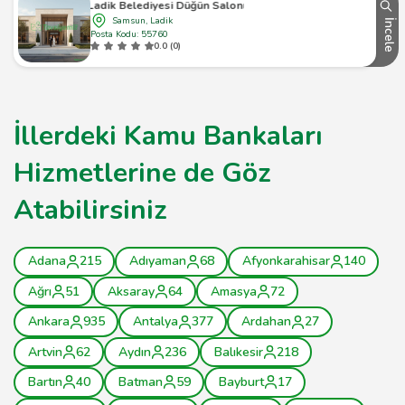
Ladik Belediyesi Düğün Salonu
Samsun, Ladik
İncele
Posta Kodu: 55760
0.0 (0)
İllerdeki Kamu Bankaları
Hizmetlerine de Göz
Atabilirsiniz
Adana
215
Adıyaman
68
Afyonkarahisar
140
Ağrı
51
Aksaray
64
Amasya
72
Ankara
935
Antalya
377
Ardahan
27
Artvin
62
Aydın
236
Balıkesir
218
Bartın
40
Batman
59
Bayburt
17