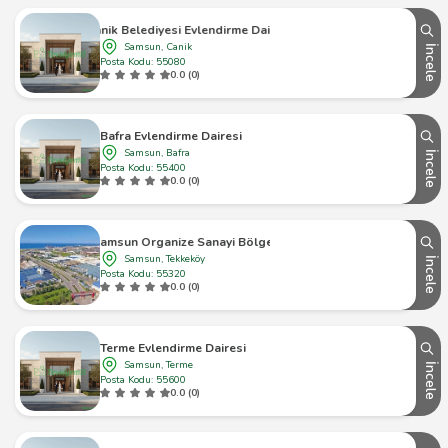
Canik Belediyesi Evlendirme Dairesi
Samsun, Canik
İncele
Posta Kodu: 55080
0.0 (0)
Bafra Evlendirme Dairesi
Samsun, Bafra
İncele
Posta Kodu: 55400
0.0 (0)
Samsun Organize Sanayi Bölgesi
Samsun, Tekkeköy
İncele
Posta Kodu: 55320
0.0 (0)
Terme Evlendirme Dairesi
Samsun, Terme
İncele
Posta Kodu: 55600
0.0 (0)