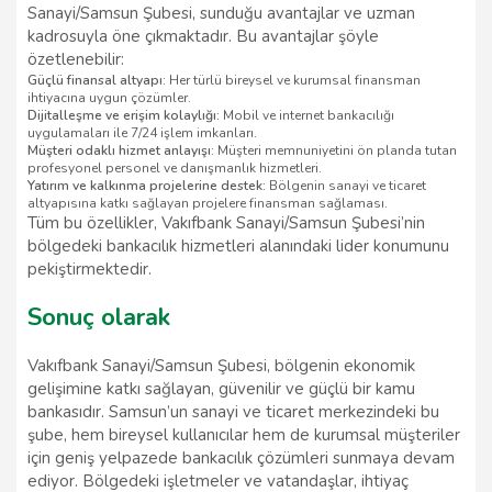
Sanayi/Samsun Şubesi, sunduğu avantajlar ve uzman
kadrosuyla öne çıkmaktadır. Bu avantajlar şöyle
özetlenebilir:
Güçlü finansal altyapı:
Her türlü bireysel ve kurumsal finansman
ihtiyacına uygun çözümler.
Dijitalleşme ve erişim kolaylığı:
Mobil ve internet bankacılığı
uygulamaları ile 7/24 işlem imkanları.
Müşteri odaklı hizmet anlayışı:
Müşteri memnuniyetini ön planda tutan
profesyonel personel ve danışmanlık hizmetleri.
Yatırım ve kalkınma projelerine destek:
Bölgenin sanayi ve ticaret
altyapısına katkı sağlayan projelere finansman sağlaması.
Tüm bu özellikler, Vakıfbank Sanayi/Samsun Şubesi’nin
bölgedeki bankacılık hizmetleri alanındaki lider konumunu
pekiştirmektedir.
Sonuç olarak
Vakıfbank Sanayi/Samsun Şubesi, bölgenin ekonomik
gelişimine katkı sağlayan, güvenilir ve güçlü bir kamu
bankasıdır. Samsun’un sanayi ve ticaret merkezindeki bu
şube, hem bireysel kullanıcılar hem de kurumsal müşteriler
için geniş yelpazede bankacılık çözümleri sunmaya devam
ediyor. Bölgedeki işletmeler ve vatandaşlar, ihtiyaç