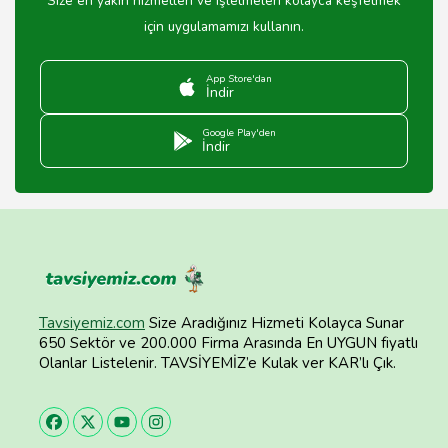
Size en yakın hizmetleri ve işletmeleri kolayca keşfetmek
için uygulamamızı kullanın.
App Store'dan
İndir
Google Play'den
İndir
Tavsiyemiz.com
Size Aradığınız Hizmeti Kolayca Sunar
650 Sektör ve 200.000 Firma Arasında En UYGUN fiyatlı
Olanlar Listelenir. TAVSİYEMİZ’e Kulak ver KAR’lı Çık.