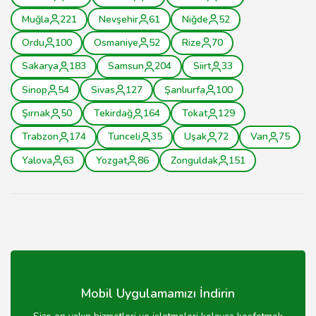
Muğla
221
Nevşehir
61
Niğde
52
Ordu
100
Osmaniye
52
Rize
70
Sakarya
183
Samsun
204
Siirt
33
Sinop
54
Sivas
127
Şanlıurfa
100
Şırnak
50
Tekirdağ
164
Tokat
129
Trabzon
174
Tunceli
35
Uşak
72
Van
75
Yalova
63
Yozgat
86
Zonguldak
151
Mobil Uygulamamızı İndirin