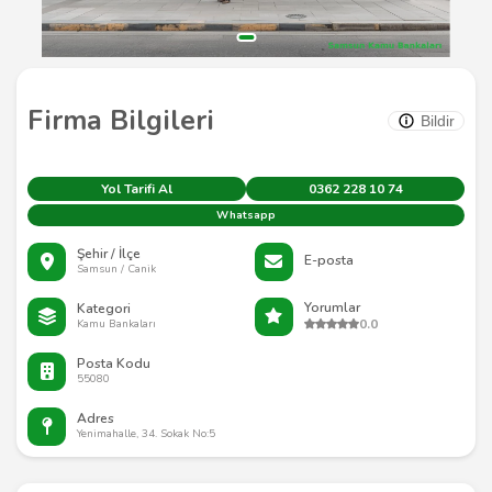
Firma Bilgileri
Bildir
Yol Tarifi Al
0362 228 10 74
Whatsapp
Şehir / İlçe
E-posta
Samsun / Canik
Yorumlar
Kategori
0.0
Kamu Bankaları
Posta Kodu
55080
Adres
Yenimahalle, 34. Sokak No:5