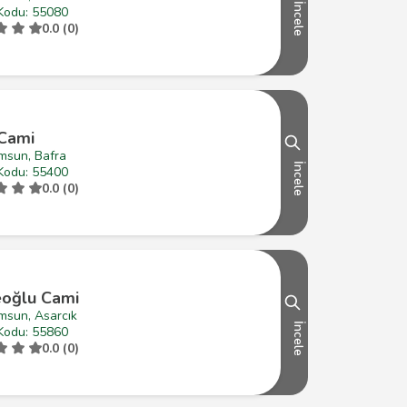
İncele
Kodu: 55080
0.0 (0)
 Cami
msun, Bafra
İncele
Kodu: 55400
0.0 (0)
oğlu Cami
msun, Asarcık
İncele
Kodu: 55860
0.0 (0)