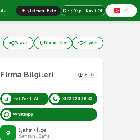
alar
İşletmeni Ekle
Giriş Yap
Kayıt Ol
Paylaş
Yorum Yap
Kaydet
Firma Bilgileri
Bildir
Yol Tarifi Al
0362 228 38 43
Whatsapp
Şehir / İlçe
Samsun / Bafra