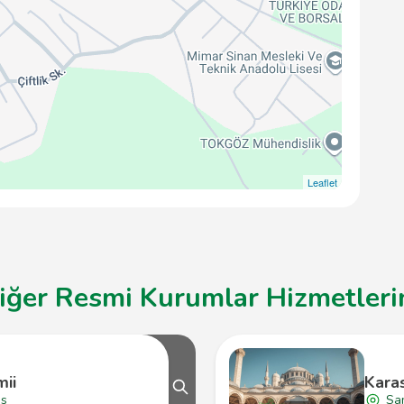
Leaflet
ğer Resmi Kurumlar Hizmetlerin
mii
Kara
ıs
Sa