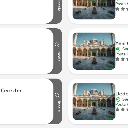
İncele
Posta 
Yeni
Sa
İncele
Posta 
i Çerezler
Dede
Sa
İncele
Posta 