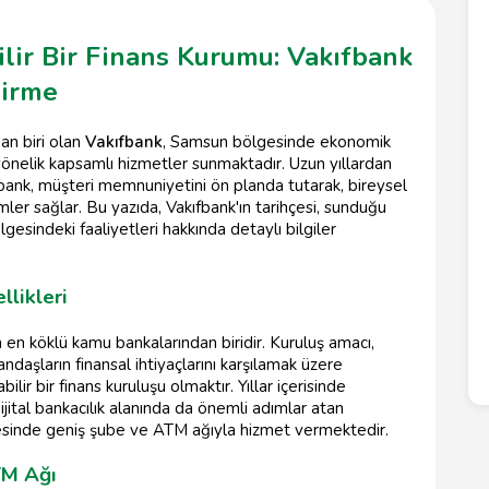
ir Bir Finans Kurumu: Vakıfbank
dirme
an biri olan
Vakıfbank
, Samsun bölgesinde ekonomik
 yönelik kapsamlı hizmetler sunmaktadır. Uzun yıllardan
fbank, müşteri memnuniyetini ön planda tutarak, bireysel
mler sağlar. Bu yazıda, Vakıfbank'ın tarihçesi, sunduğu
gesindeki faaliyetleri hakkında detaylı bilgiler
llikleri
 en köklü kamu bankalarından biridir. Kuruluş amacı,
ndaşların finansal ihtiyaçlarını karşılamak üzere
bilir bir finans kuruluşu olmaktır. Yıllar içerisinde
ijital bankacılık alanında da önemli adımlar atan
esinde geniş şube ve ATM ağıyla hizmet vermektedir.
TM Ağı