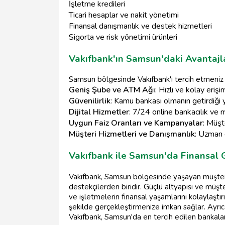
İşletme kredileri
Ticari hesaplar ve nakit yönetimi
Finansal danışmanlık ve destek hizmetleri
Sigorta ve risk yönetimi ürünleri
Vakıfbank'ın Samsun'daki Avantajla
Samsun bölgesinde Vakıfbank'ı tercih etmeniz i
Geniş Şube ve ATM Ağı
: Hızlı ve kolay erişi
Güvenilirlik
: Kamu bankası olmanın getirdiği 
Dijital Hizmetler
: 7/24 online bankacılık ve 
Uygun Faiz Oranları ve Kampanyalar
: Müşte
Müşteri Hizmetleri ve Danışmanlık
: Uzman e
Vakıfbank ile Samsun'da Finansal 
Vakıfbank, Samsun bölgesinde yaşayan müşterile
destekçilerden biridir. Güçlü altyapısı ve müş
ve işletmelerin finansal yaşamlarını kolaylaştırı
şekilde gerçekleştirmenize imkan sağlar. Ayrıca
Vakıfbank, Samsun'da en tercih edilen bankalar