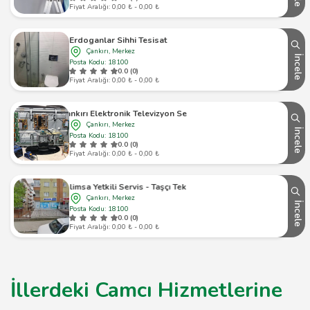
Fiyat Aralığı: 0,00 ₺ - 0,00 ₺
Erdoganlar Sihhi Tesisat
Çankırı, Merkez
İncele
Posta Kodu: 18100
0.0 (0)
Fiyat Aralığı: 0,00 ₺ - 0,00 ₺
Çankırı Elektronik Televizyon Servisi
Çankırı, Merkez
İncele
Posta Kodu: 18100
0.0 (0)
Fiyat Aralığı: 0,00 ₺ - 0,00 ₺
İklimsa Yetkili Servis - Taşçı Teknik
Çankırı, Merkez
İncele
Posta Kodu: 18100
0.0 (0)
Fiyat Aralığı: 0,00 ₺ - 0,00 ₺
İllerdeki Camcı Hizmetlerine