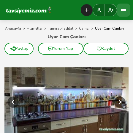
Tavsiyemiz Anasayfa
Anasayfa
>
Hizmetler
>
Tamirat-Tadilat
>
Camcı
>
Uyar Cam Çankırı
Uyar Cam Çankırı
Paylaş
Yorum Yap
Kaydet