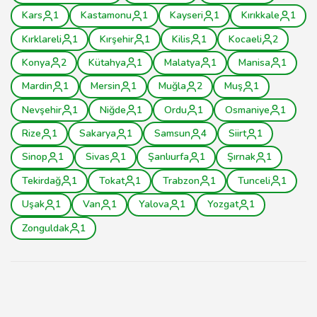
Kars
1
Kastamonu
1
Kayseri
1
Kırıkkale
1
Kırklareli
1
Kırşehir
1
Kilis
1
Kocaeli
2
Konya
2
Kütahya
1
Malatya
1
Manisa
1
Mardin
1
Mersin
1
Muğla
2
Muş
1
Nevşehir
1
Niğde
1
Ordu
1
Osmaniye
1
Rize
1
Sakarya
1
Samsun
4
Siirt
1
Sinop
1
Sivas
1
Şanlıurfa
1
Şırnak
1
Tekirdağ
1
Tokat
1
Trabzon
1
Tunceli
1
Uşak
1
Van
1
Yalova
1
Yozgat
1
Zonguldak
1