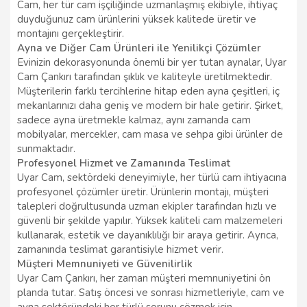
Cam, her tür cam işçiliğinde uzmanlaşmış ekibiyle, ihtiyaç
duyduğunuz cam ürünlerini yüksek kalitede üretir ve
montajını gerçekleştirir.
Ayna ve Diğer Cam Ürünleri ile Yenilikçi Çözümler
Evinizin dekorasyonunda önemli bir yer tutan aynalar, Uyar
Cam Çankırı tarafından şıklık ve kaliteyle üretilmektedir.
Müşterilerin farklı tercihlerine hitap eden ayna çeşitleri, iç
mekanlarınızı daha geniş ve modern bir hale getirir. Şirket,
sadece ayna üretmekle kalmaz, aynı zamanda cam
mobilyalar, mercekler, cam masa ve sehpa gibi ürünler de
sunmaktadır.
Profesyonel Hizmet ve Zamanında Teslimat
Uyar Cam, sektördeki deneyimiyle, her türlü cam ihtiyacına
profesyonel çözümler üretir. Ürünlerin montajı, müşteri
talepleri doğrultusunda uzman ekipler tarafından hızlı ve
güvenli bir şekilde yapılır. Yüksek kaliteli cam malzemeleri
kullanarak, estetik ve dayanıklılığı bir araya getirir. Ayrıca,
zamanında teslimat garantisiyle hizmet verir.
Müşteri Memnuniyeti ve Güvenilirlik
Uyar Cam Çankırı, her zaman müşteri memnuniyetini ön
planda tutar. Satış öncesi ve sonrası hizmetleriyle, cam ve
ayna sektöründeki her türlü sorunu çözmek için