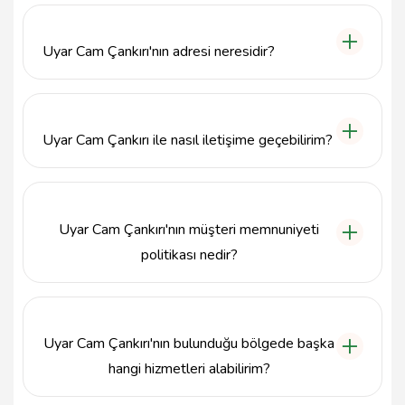
çeşitli cam ürünleriyle geniş bir hizmet yelpazesi
sunmaktadır.
Uyar Cam Çankırı'nın adresi neresidir?
Uyar Cam Çankırı'nın adresi Buğday Pazarı, Papatya
Sk. 28/1, 18100 Çankırı Merkez/Çankırı'dır.
Uyar Cam Çankırı ile nasıl iletişime geçebilirim?
Uyar Cam Çankırı ile 5330228595 numaralı
telefondan iletişime geçebilir veya
info@tavsiyemiz.com e-posta adresi üzerinden
Uyar Cam Çankırı'nın müşteri memnuniyeti
ulaşabilirsiniz.
politikası nedir?
Uyar Cam Çankırı, müşteri memnuniyetini ön planda
tutarak, kaliteli ürünler ve profesyonel hizmet
sunmayı hedeflemektedir.
Uyar Cam Çankırı'nın bulunduğu bölgede başka
hangi hizmetleri alabilirim?
Uyar Cam Çankırı, Çankırı Merkez'de cam ve ayna