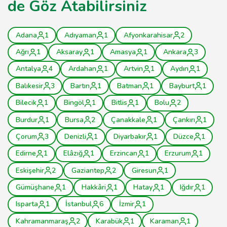
de Göz Atabilirsiniz
Adana
1
Adıyaman
1
Afyonkarahisar
2
Ağrı
1
Aksaray
1
Amasya
1
Ankara
3
Antalya
4
Ardahan
1
Artvin
1
Aydın
1
Balıkesir
3
Bartın
1
Batman
1
Bayburt
1
Bilecik
1
Bingöl
1
Bitlis
1
Bolu
2
Burdur
1
Bursa
2
Çanakkale
1
Çankırı
1
Çorum
3
Denizli
1
Diyarbakır
1
Düzce
1
Edirne
1
Elâzığ
1
Erzincan
1
Erzurum
1
Eskişehir
2
Gaziantep
2
Giresun
1
Gümüşhane
1
Hakkâri
1
Hatay
1
Iğdır
1
Isparta
1
İstanbul
6
İzmir
1
Kahramanmaraş
2
Karabük
1
Karaman
1