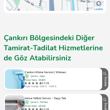
Leaflet
Çankırı Bölgesindeki Diğer
Tamirat-Tadilat Hizmetlerine
de Göz Atabilirsiniz
Çankırı Klima Servisi / Klimacı
Çankırı, Ilgaz
İncele
Posta Kodu: 18400
0.0 (0)
Fiyat Aralığı: 0,00 ₺ - 0,00 ₺
İklimsa Yetkili Servis - Taşçı Teknik
Çankırı, Merkez
İncele
Posta Kodu: 18100
0.0 (0)