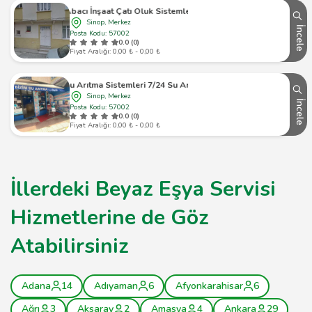
Abacı İnşaat Çatı Oluk Sistemleri
Sinop, Merkez
İncele
Posta Kodu: 57002
0.0 (0)
Fiyat Aralığı: 0,00 ₺ - 0,00 ₺
Bizim Su Arıtma Sistemleri 7/24 Su Arıtma Servisi
Sinop, Merkez
İncele
Posta Kodu: 57002
0.0 (0)
Fiyat Aralığı: 0,00 ₺ - 0,00 ₺
İllerdeki Beyaz Eşya Servisi
Hizmetlerine de Göz
Atabilirsiniz
Adana
14
Adıyaman
6
Afyonkarahisar
6
Ağrı
3
Aksaray
2
Amasya
4
Ankara
29