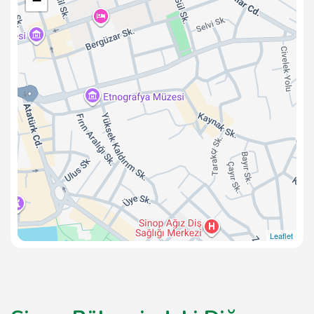
−
Leaflet