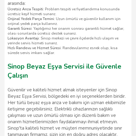
arasında:
Ücretsiz Arıza Tespiti
: Problem tespiti ve fiyatlandırma konusunda
ücretsiz keşif hizmeti sunarız.
Orijinal Yedek Parça Temini
: Uzun ömürlü ve güvenilir kullanım için
orijinal yedek parça kullanırız.
Garanti Süresi
: Yaptığımız her onarım sonrası garantili hizmet sağlar,
olası sorunlarda ücretsiz destek sunarız.
Lokasyon Avantajı
: Sinop merkezi ve çevre ilçelerde hızlı ulaşım ve
yerinde servis hizmeti sunarız.
Hızlı Randevu ve Hizmet Süresi
: Randevularımız esnek olup, kısa
sürede servis imkanı sağlar.
Sinop Beyaz Eşya Servisi ile Güvenle
Çalışın
Güvenilir ve kaliteli hizmet almak isteyenler için Sinop
Beyaz Eşya Servisi, bölgedeki en iyi seçeneklerden biridir.
Her türlü beyaz eşya arıza ve bakımı için uzman ekibimizle
iletişime geçebilirsiniz. Elektrikli cihazlarınızın sağlıklı
çalışması ve uzun ömürlü olması için düzenli bakım ve
onarım hizmetlerimizden faydalanmayı ihmal etmeyin.
Sinop'ta kaliteli hizmet ve müşteri memnuniyetinde sınır
tanımayan firmamız, sizin için en doğru adres olacaktır.