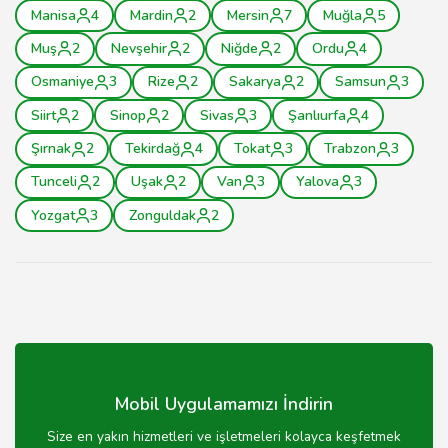
Manisa
4
Mardin
2
Mersin
7
Muğla
5
Muş
2
Nevşehir
2
Niğde
2
Ordu
4
Osmaniye
3
Rize
2
Sakarya
2
Samsun
3
Siirt
2
Sinop
2
Sivas
3
Şanlıurfa
4
Şırnak
2
Tekirdağ
4
Tokat
3
Trabzon
3
Tunceli
2
Uşak
2
Van
3
Yalova
3
Yozgat
3
Zonguldak
2
Mobil Uygulamamızı İndirin
Size en yakın hizmetleri ve işletmeleri kolayca keşfetmek