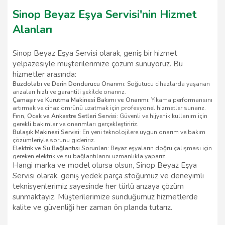
Sinop Beyaz Eşya Servisi'nin Hizmet
Alanları
Sinop Beyaz Eşya Servisi olarak, geniş bir hizmet
yelpazesiyle müşterilerimize çözüm sunuyoruz. Bu
hizmetler arasında:
Buzdolabı ve Derin Dondurucu Onarımı
: Soğutucu cihazlarda yaşanan
arızaları hızlı ve garantili şekilde onarırız.
Çamaşır ve Kurutma Makinesi Bakımı ve Onarımı
: Yıkama performansını
artırmak ve cihaz ömrünü uzatmak için profesyonel hizmetler sunarız.
Fırın, Ocak ve Ankastre Setleri Servisi
: Güvenli ve hijyenik kullanım için
gerekli bakımlar ve onarımları gerçekleştiririz.
Bulaşık Makinesi Servisi
: En yeni teknolojilere uygun onarım ve bakım
çözümleriyle sorunu gideririz.
Elektrik ve Su Bağlantısı Sorunları
: Beyaz eşyaların doğru çalışması için
gereken elektrik ve su bağlantılarını uzmanlıkla yaparız.
Hangi marka ve model olursa olsun, Sinop Beyaz Eşya
Servisi olarak, geniş yedek parça stoğumuz ve deneyimli
teknisyenlerimiz sayesinde her türlü arızaya çözüm
sunmaktayız. Müşterilerimize sunduğumuz hizmetlerde
kalite ve güvenliği her zaman ön planda tutarız.