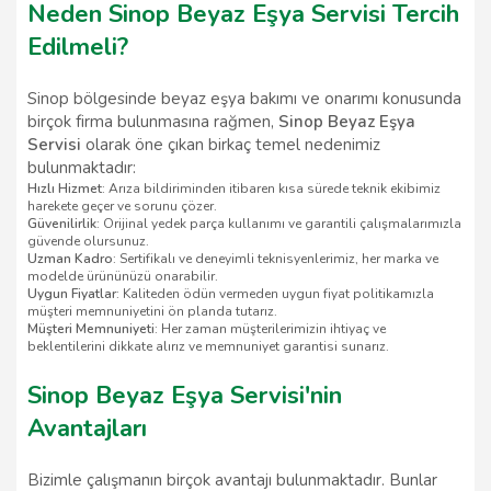
Neden Sinop Beyaz Eşya Servisi Tercih
Edilmeli?
Sinop bölgesinde beyaz eşya bakımı ve onarımı konusunda
birçok firma bulunmasına rağmen,
Sinop Beyaz Eşya
Servisi
olarak öne çıkan birkaç temel nedenimiz
bulunmaktadır:
Hızlı Hizmet
: Arıza bildiriminden itibaren kısa sürede teknik ekibimiz
harekete geçer ve sorunu çözer.
Güvenilirlik
: Orijinal yedek parça kullanımı ve garantili çalışmalarımızla
güvende olursunuz.
Uzman Kadro
: Sertifikalı ve deneyimli teknisyenlerimiz, her marka ve
modelde ürününüzü onarabilir.
Uygun Fiyatlar
: Kaliteden ödün vermeden uygun fiyat politikamızla
müşteri memnuniyetini ön planda tutarız.
Müşteri Memnuniyeti
: Her zaman müşterilerimizin ihtiyaç ve
beklentilerini dikkate alırız ve memnuniyet garantisi sunarız.
Sinop Beyaz Eşya Servisi'nin
Avantajları
Bizimle çalışmanın birçok avantajı bulunmaktadır. Bunlar