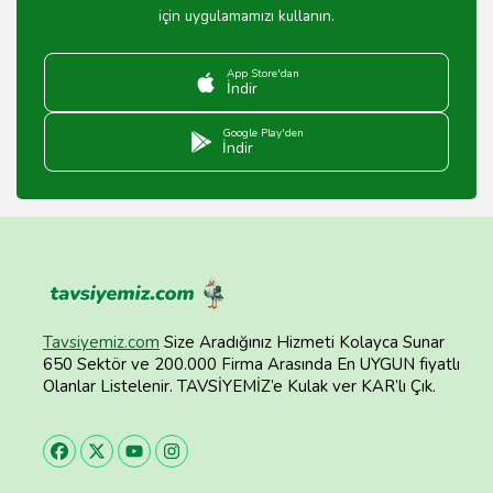
için uygulamamızı kullanın.
App Store'dan
İndir
Google Play'den
İndir
Tavsiyemiz.com
Size Aradığınız Hizmeti Kolayca Sunar
650 Sektör ve 200.000 Firma Arasında En UYGUN fiyatlı
Olanlar Listelenir. TAVSİYEMİZ’e Kulak ver KAR’lı Çık.