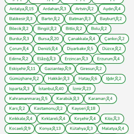
Antalya
15
Ardahan
3
Artvin
2
Aydın
4
Balıkesir
3
Bartın
2
Batman
3
Bayburt
2
Bilecik
2
Bingöl
2
Bitlis
2
Bolu
2
Burdur
3
Bursa
20
Çanakkale
4
Çankırı
2
Çorum
4
Denizli
4
Diyarbakır
5
Düzce
2
Edirne
2
Elâzığ
3
Erzincan
3
Erzurum
4
Eskişehir
11
Gaziantep
9
Giresun
2
Gümüşhane
2
Hakkâri
3
Hatay
6
Iğdır
2
Isparta
3
İstanbul
40
İzmir
23
Kahramanmaraş
5
Karabük
3
Karaman
4
Kars
2
Kastamonu
2
Kayseri
18
Kırıkkale
4
Kırklareli
4
Kırşehir
4
Kilis
3
Kocaeli
9
Konya
13
Kütahya
3
Malatya
4