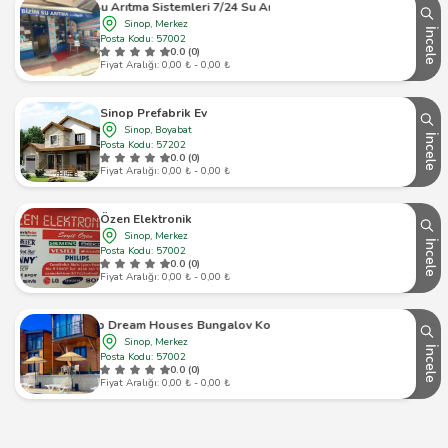
Bizim Su Arıtma Sistemleri 7/24 Su Arıtma Servisi
Sinop, Merkez
İncele
Posta Kodu: 57002
0.0 (0)
Fiyat Aralığı: 0,00 ₺ - 0,00 ₺
Sinop Prefabrik Ev
Sinop, Boyabat
İncele
Posta Kodu: 57202
0.0 (0)
Fiyat Aralığı: 0,00 ₺ - 0,00 ₺
Özen Elektronik
Sinop, Merkez
İncele
Posta Kodu: 57002
0.0 (0)
Fiyat Aralığı: 0,00 ₺ - 0,00 ₺
Sinop Dream Houses Bungalov Konaklama
Sinop, Merkez
İncele
Posta Kodu: 57002
0.0 (0)
Fiyat Aralığı: 0,00 ₺ - 0,00 ₺