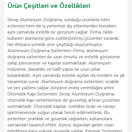
Ürün Çeşitleri ve Özellikleri
Sinop Alüminyum Doğrama, sunduğu ürünlerle hem
evlerinizi hem de iş yerlerinizi dış etkenlerden korurken,
aynı zamanda estetik bir görünüm sağlar. Firma, farklı
kullanım alanlarına göre özelleştirilmiş çözümler sunarak,
her ihtiyaca yönelik ürün çeşitliliği oluşturmuştur.
Alüminyum Doğrama Sistemleri: Firma, alüminyum
doğrama sistemleri ile uzun ömürlü ve estetik görünüme
sahip pencereler ve kapılar sunmaktadır. Alüminyum
malzeme, dayanıklı ve hafif yapısı ile uzun yıllar
kullanılabilir. Aynı zamanda estetik açıdan da modern ve şık
tasarımlar sunar. Alüminyum doğrama sistemleri, sıcaklık
ve ses yalıtımı sağlar, böylece enerji verimliliğini artırır.
Otomatik Kapı Sistemleri: Sinop Alüminyum Doğrama,
otomatik kapı sistemleriyle de güvenliği artıran çözümler
sunmaktadır. Otomatik kapılar, özellikle ticari ve sanayi
işletmelerinde yoğun olarak tercih edilmektedir. Bu
sistemler, pratiklik ve güvenlik sağlarken, kullanıcılara
zamandan tasarruf ettirir. Ayrıca, dışarıdan gelen olası
tehditlere karşı yüksek güvenlik sağlar. Kepenk Sistemleri: