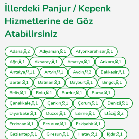
İllerdeki Panjur / Kepenk
Hizmetlerine de Göz
Atabilirsiniz
Adana
2
Adıyaman
1
Afyonkarahisar
1
Ağrı
1
Aksaray
1
Amasya
1
Ankara
1
Antalya
11
Artvin
1
Aydın
2
Balıkesir
1
Bartın
1
Batman
1
Bayburt
1
Bingöl
1
Bitlis
1
Bolu
1
Burdur
1
Bursa
1
Çanakkale
1
Çankırı
1
Çorum
1
Denizli
1
Diyarbakır
1
Düzce
1
Edirne
1
Elâzığ
2
Erzincan
1
Erzurum
1
Eskişehir
1
Gaziantep
1
Giresun
1
Hatay
1
Iğdır
1