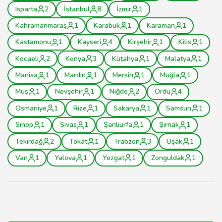
Isparta
2
İstanbul
8
İzmir
1
Kahramanmaraş
1
Karabük
1
Karaman
1
Kastamonu
1
Kayseri
4
Kırşehir
1
Kilis
1
Kocaeli
2
Konya
3
Kütahya
1
Malatya
1
Manisa
1
Mardin
1
Mersin
1
Muğla
1
Muş
1
Nevşehir
1
Niğde
2
Ordu
4
Osmaniye
1
Rize
1
Sakarya
1
Samsun
1
Sinop
1
Sivas
1
Şanlıurfa
1
Şırnak
1
Tekirdağ
2
Tokat
1
Trabzon
3
Uşak
1
Van
1
Yalova
1
Yozgat
1
Zonguldak
1