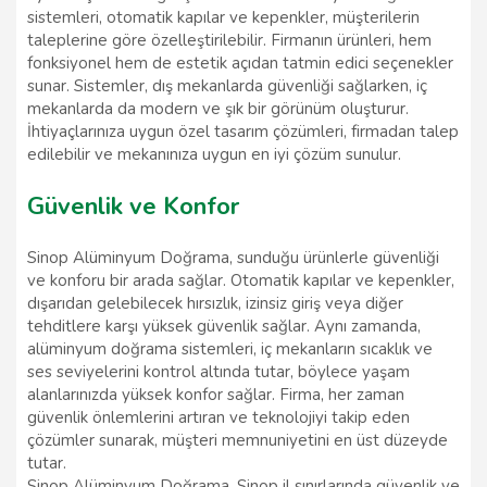
sistemleri, otomatik kapılar ve kepenkler, müşterilerin
taleplerine göre özelleştirilebilir. Firmanın ürünleri, hem
fonksiyonel hem de estetik açıdan tatmin edici seçenekler
sunar. Sistemler, dış mekanlarda güvenliği sağlarken, iç
mekanlarda da modern ve şık bir görünüm oluşturur.
İhtiyaçlarınıza uygun özel tasarım çözümleri, firmadan talep
edilebilir ve mekanınıza uygun en iyi çözüm sunulur.
Güvenlik ve Konfor
Sinop Alüminyum Doğrama, sunduğu ürünlerle güvenliği
ve konforu bir arada sağlar. Otomatik kapılar ve kepenkler,
dışarıdan gelebilecek hırsızlık, izinsiz giriş veya diğer
tehditlere karşı yüksek güvenlik sağlar. Aynı zamanda,
alüminyum doğrama sistemleri, iç mekanların sıcaklık ve
ses seviyelerini kontrol altında tutar, böylece yaşam
alanlarınızda yüksek konfor sağlar. Firma, her zaman
güvenlik önlemlerini artıran ve teknolojiyi takip eden
çözümler sunarak, müşteri memnuniyetini en üst düzeyde
tutar.
Sinop Alüminyum Doğrama, Sinop il sınırlarında güvenlik ve