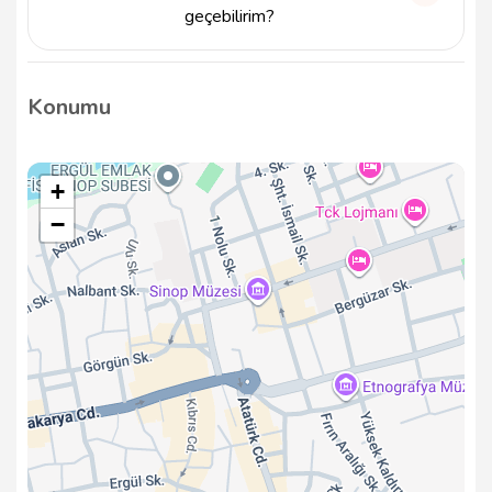
geçebilirim?
Bize ulaşmak için 5427840483 numaralı telefondan
arayabilir veya info@tavsiyemiz.com e-posta
Konumu
adresine ulaşabilirsiniz.
+
−