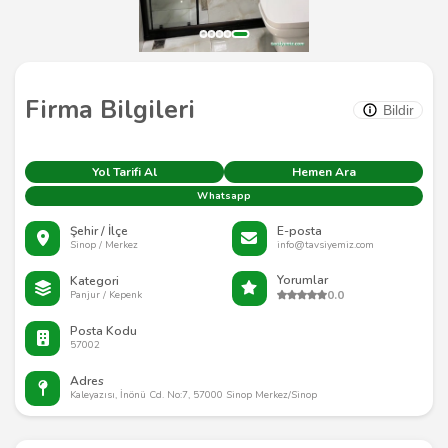
Firma Bilgileri
Bildir
Yol Tarifi Al
Hemen Ara
Whatsapp
Şehir / İlçe
E-posta
Sinop / Merkez
info@tavsiyemiz.com
Yorumlar
Kategori
0.0
Panjur / Kepenk
Posta Kodu
57002
Adres
Kaleyazısı, İnönü Cd. No:7, 57000 Sinop Merkez/Sinop