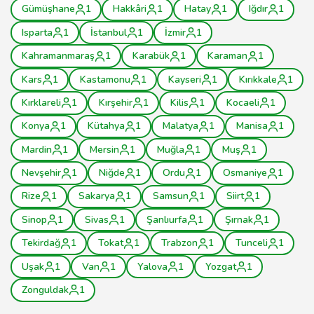
Gümüşhane
1
Hakkâri
1
Hatay
1
Iğdır
1
Isparta
1
İstanbul
1
İzmir
1
Kahramanmaraş
1
Karabük
1
Karaman
1
Kars
1
Kastamonu
1
Kayseri
1
Kırıkkale
1
Kırklareli
1
Kırşehir
1
Kilis
1
Kocaeli
1
Konya
1
Kütahya
1
Malatya
1
Manisa
1
Mardin
1
Mersin
1
Muğla
1
Muş
1
Nevşehir
1
Niğde
1
Ordu
1
Osmaniye
1
Rize
1
Sakarya
1
Samsun
1
Siirt
1
Sinop
1
Sivas
1
Şanlıurfa
1
Şırnak
1
Tekirdağ
1
Tokat
1
Trabzon
1
Tunceli
1
Uşak
1
Van
1
Yalova
1
Yozgat
1
Zonguldak
1