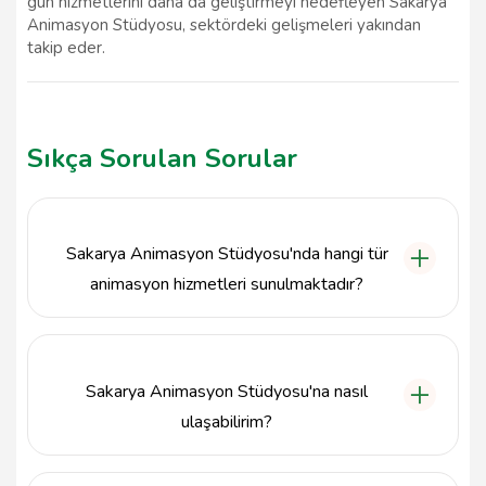
gün hizmetlerini daha da geliştirmeyi hedefleyen Sakarya
Animasyon Stüdyosu, sektördeki gelişmeleri yakından
takip eder.
Sıkça Sorulan Sorular
Sakarya Animasyon Stüdyosu'nda hangi tür
animasyon hizmetleri sunulmaktadır?
Sakarya Animasyon Stüdyosu, 2D ve 3D animasyon,
karakter tasarımı, reklam animasyonları ve eğitim
videoları gibi çeşitli animasyon hizmetleri
Sakarya Animasyon Stüdyosu'na nasıl
sunmaktadır.
ulaşabilirim?
Sakarya Animasyon Stüdyosu'na ulaşmak için