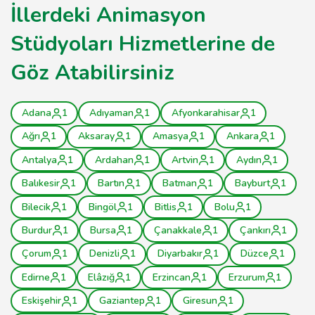
İllerdeki Animasyon
Stüdyoları Hizmetlerine de
Göz Atabilirsiniz
Adana
1
Adıyaman
1
Afyonkarahisar
1
Ağrı
1
Aksaray
1
Amasya
1
Ankara
1
Antalya
1
Ardahan
1
Artvin
1
Aydın
1
Balıkesir
1
Bartın
1
Batman
1
Bayburt
1
Bilecik
1
Bingöl
1
Bitlis
1
Bolu
1
Burdur
1
Bursa
1
Çanakkale
1
Çankırı
1
Çorum
1
Denizli
1
Diyarbakır
1
Düzce
1
Edirne
1
Elâzığ
1
Erzincan
1
Erzurum
1
Eskişehir
1
Gaziantep
1
Giresun
1