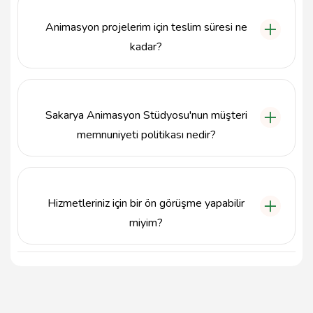
5000000000 numaralı telefondan arayabilir veya
Söğütlü, Sakarya adresini ziyaret edebilirsiniz.
Animasyon projelerim için teslim süresi ne
kadar?
Sakarya Animasyon Stüdyosu, projelerin
karmaşıklığına bağlı olarak teslim süresini
belirlemekte, genellikle hızlı ve zamanında teslimat
Sakarya Animasyon Stüdyosu'nun müşteri
anlayışıyla çalışmaktadır.
memnuniyeti politikası nedir?
Müşteri memnuniyeti Sakarya Animasyon Stüdyosu
için önceliklidir; projelerin her aşamasında müşteri
geri bildirimleri dikkate alınarak en iyi sonuçların elde
Hizmetleriniz için bir ön görüşme yapabilir
edilmesi hedeflenmektedir.
miyim?
Evet, Sakarya Animasyon Stüdyosu'nda projelerinizi
detaylı olarak konuşmak ve ihtiyaçlarınıza uygun
çözümler geliştirmek için ön görüşme yapabilirsiniz.