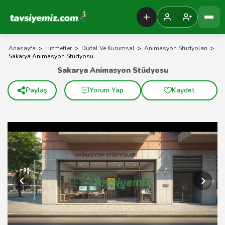
Tavsiyemiz Anasayfa
Anasayfa
>
Hizmetler
>
Dijital Ve Kurumsal
>
Animasyon Stüdyoları
>
Sakarya Animasyon Stüdyosu
Sakarya Animasyon Stüdyosu
Paylaş
Yorum Yap
Kaydet