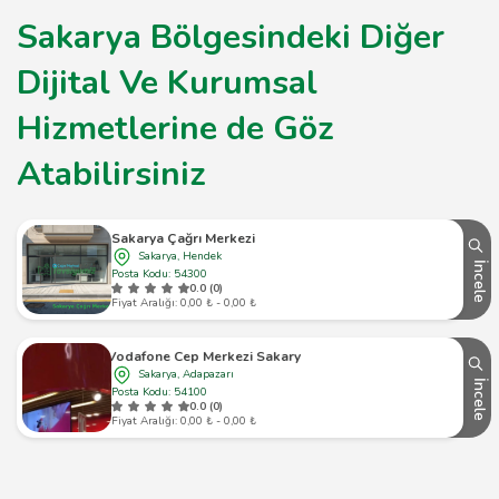
Sakarya Bölgesindeki Diğer
Dijital Ve Kurumsal
Hizmetlerine de Göz
Atabilirsiniz
Sakarya Çağrı Merkezi
Sakarya, Hendek
İncele
Posta Kodu: 54300
0.0 (0)
Fiyat Aralığı: 0,00 ₺ - 0,00 ₺
Vodafone Cep Merkezi Sakarya
Sakarya, Adapazarı
İncele
Posta Kodu: 54100
0.0 (0)
Fiyat Aralığı: 0,00 ₺ - 0,00 ₺