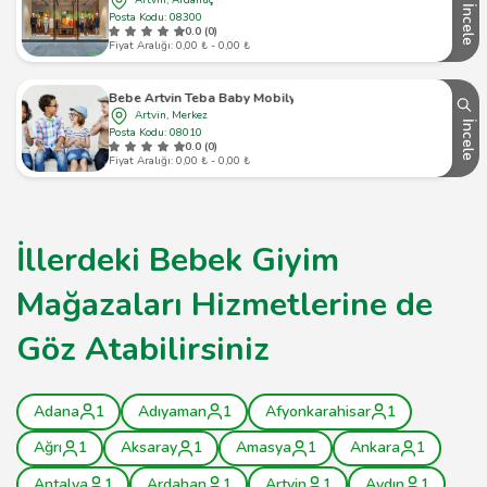
Artvin, Ardanuç
İncele
Posta Kodu: 08300
0.0 (0)
Fiyat Aralığı: 0,00 ₺ - 0,00 ₺
Pino Bebe Artvin Teba Baby Mobilya Tekstil
Artvin, Merkez
İncele
Posta Kodu: 08010
0.0 (0)
Fiyat Aralığı: 0,00 ₺ - 0,00 ₺
İllerdeki Bebek Giyim
Mağazaları Hizmetlerine de
Göz Atabilirsiniz
Adana
1
Adıyaman
1
Afyonkarahisar
1
Ağrı
1
Aksaray
1
Amasya
1
Ankara
1
Antalya
1
Ardahan
1
Artvin
1
Aydın
1