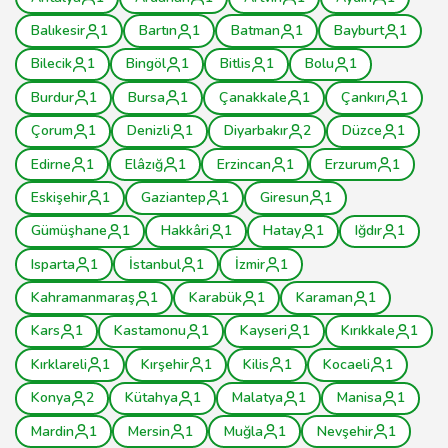
Balıkesir
1
Bartın
1
Batman
1
Bayburt
1
Bilecik
1
Bingöl
1
Bitlis
1
Bolu
1
Burdur
1
Bursa
1
Çanakkale
1
Çankırı
1
Çorum
1
Denizli
1
Diyarbakır
2
Düzce
1
Edirne
1
Elâzığ
1
Erzincan
1
Erzurum
1
Eskişehir
1
Gaziantep
1
Giresun
1
Gümüşhane
1
Hakkâri
1
Hatay
1
Iğdır
1
Isparta
1
İstanbul
1
İzmir
1
Kahramanmaraş
1
Karabük
1
Karaman
1
Kars
1
Kastamonu
1
Kayseri
1
Kırıkkale
1
Kırklareli
1
Kırşehir
1
Kilis
1
Kocaeli
1
Konya
2
Kütahya
1
Malatya
1
Manisa
1
Mardin
1
Mersin
1
Muğla
1
Nevşehir
1