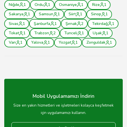
Niğde
1
Ordu
1
Osmaniye
1
Rize
1
Sakarya
1
Samsun
1
Siirt
1
Sinop
1
Sivas
1
Şanlıurfa
1
Şırnak
2
Tekirdağ
1
Tokat
1
Trabzon
2
Tunceli
1
Uşak
1
Van
1
Yalova
1
Yozgat
1
Zonguldak
1
Mobil Uygulamamızı İndirin
Size en yakın hizmetleri ve işletmeleri kolayca keşfetmek
için uygulamamızı kullanın.