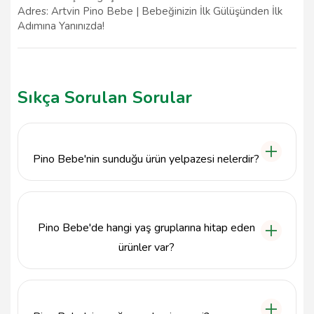
Adres: Artvin Pino Bebe | Bebeğinizin İlk Gülüşünden İlk
Adımına Yanınızda!
Sıkça Sorulan Sorular
Pino Bebe'nin sunduğu ürün yelpazesi nelerdir?
Pino Bebe, Artvin'de bebek ve çocuk giyimi alanında
geniş bir ürün yelpazesine sahiptir. Ürünlerimiz
arasında bebek kıyafetleri, çocuk elbiseleri,
Pino Bebe'de hangi yaş gruplarına hitap eden
ayakkabılar ve aksesuarlar bulunmaktadır.
ürünler var?
Pino Bebe, doğumdan itibaren 0-12 yaş arası
çocuklar için çeşitli giyim seçenekleri sunmaktadır.
Her yaş grubuna uygun kaliteli ve şık ürünler