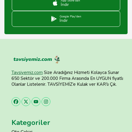
App Store'dan
İndir
Google Play'den
İndir
Tavsiyemiz.com
Size Aradığınız Hizmeti Kolayca Sunar
650 Sektör ve 200.000 Firma Arasında En UYGUN fiyatlı
Olanlar Listelenir. TAVSİYEMİZ’e Kulak ver KAR’lı Çık.
Kategoriler
Oto Çekici