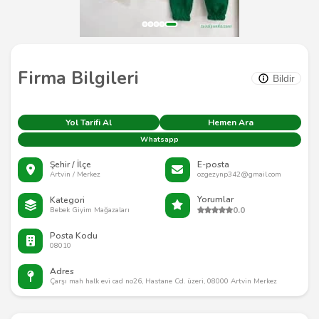
Firma Bilgileri
Bildir
Yol Tarifi Al
Hemen Ara
Whatsapp
Şehir / İlçe
E-posta
Artvin / Merkez
ozgezynp342@gmail.com
Yorumlar
Kategori
0.0
Bebek Giyim Mağazaları
Posta Kodu
08010
Adres
Çarşı mah halk evi cad no26, Hastane Cd. üzeri, 08000 Artvin Merkez