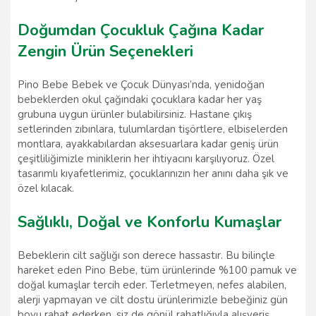
Doğumdan Çocukluk Çağına Kadar
Zengin Ürün Seçenekleri
Pino Bebe Bebek ve Çocuk Dünyası’nda, yenidoğan
bebeklerden okul çağındaki çocuklara kadar her yaş
grubuna uygun ürünler bulabilirsiniz. Hastane çıkış
setlerinden zıbınlara, tulumlardan tişörtlere, elbiselerden
montlara, ayakkabılardan aksesuarlara kadar geniş ürün
çeşitliliğimizle miniklerin her ihtiyacını karşılıyoruz. Özel
tasarımlı kıyafetlerimiz, çocuklarınızın her anını daha şık ve
özel kılacak.
Sağlıklı, Doğal ve Konforlu Kumaşlar
Bebeklerin cilt sağlığı son derece hassastır. Bu bilinçle
hareket eden Pino Bebe, tüm ürünlerinde %100 pamuk ve
doğal kumaşlar tercih eder. Terletmeyen, nefes alabilen,
alerji yapmayan ve cilt dostu ürünlerimizle bebeğiniz gün
boyu rahat ederken, siz de gönül rahatlığıyla alışveriş