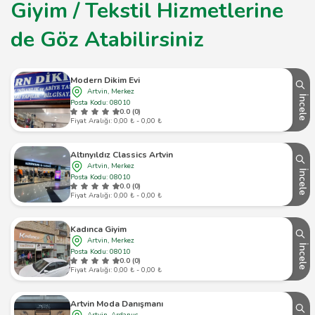
Giyim / Tekstil Hizmetlerine
de Göz Atabilirsiniz
Modern Dikim Evi
Artvin, Merkez
İncele
Posta Kodu: 08010
0.0 (0)
Fiyat Aralığı: 0,00 ₺ - 0,00 ₺
Altınyıldız Classics Artvin
Artvin, Merkez
İncele
Posta Kodu: 08010
0.0 (0)
Fiyat Aralığı: 0,00 ₺ - 0,00 ₺
Kadınca Giyim
Artvin, Merkez
İncele
Posta Kodu: 08010
0.0 (0)
Fiyat Aralığı: 0,00 ₺ - 0,00 ₺
Artvin Moda Danışmanı