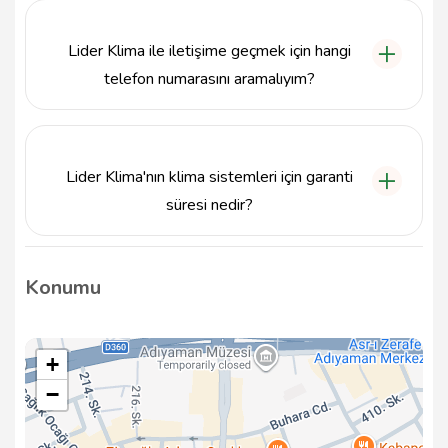
markalarının enerji verimli klima sistemlerini sunarak
hem konforu hem de tasarrufu ön planda
Lider Klima ile iletişime geçmek için hangi
tutmaktadır.
telefon numarasını aramalıyım?
Lider Klima ile iletişime geçmek için 543 790 0462
numaralı telefonu arayabilirsiniz.
Lider Klima'nın klima sistemleri için garanti
süresi nedir?
Lider Klima'nın sunduğu klima sistemleri, markaların
garanti şartlarına bağlı olarak genellikle 2 yıl garanti
Konumu
kapsamındadır. Detaylı bilgi için firmamızla iletişime
geçebilirsiniz.
+
−