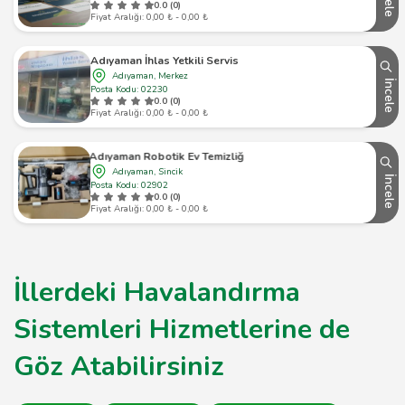
0.0 (0)
Fiyat Aralığı: 0,00 ₺ - 0,00 ₺
Adıyaman İhlas Yetkili Servis
Adıyaman, Merkez
İncele
Posta Kodu: 02230
0.0 (0)
Fiyat Aralığı: 0,00 ₺ - 0,00 ₺
Adıyaman Robotik Ev Temizliği
Adıyaman, Sincik
İncele
Posta Kodu: 02902
0.0 (0)
Fiyat Aralığı: 0,00 ₺ - 0,00 ₺
İllerdeki Havalandırma
Sistemleri Hizmetlerine de
Göz Atabilirsiniz