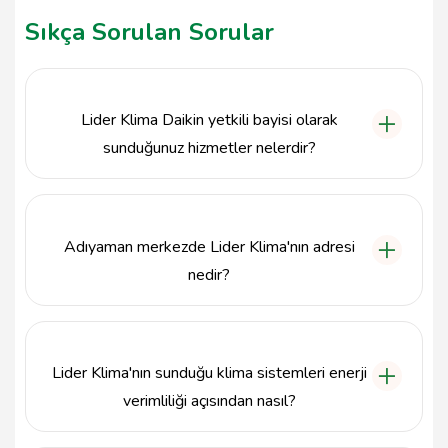
Sıkça Sorulan Sorular
Lider Klima Daikin yetkili bayisi olarak
sunduğunuz hizmetler nelerdir?
Lider Klima, Daikin, Airfel, Dayrelax, Daylux ve Rota
markalarının klima sistemleri ile birlikte montaj,
bakım ve onarım hizmetleri sunmaktadır.
Adıyaman merkezde Lider Klima'nın adresi
Müşterilerimize enerji verimli ve konforlu çözümler
sağlıyoruz.
nedir?
Lider Klima'nın adresi Mehmet Akif, Haydar Efendi
Cd. No:49/a, 02100 Adıyaman Merkez/Adıyaman'dır.
Lider Klima'nın sunduğu klima sistemleri enerji
verimliliği açısından nasıl?
Lider Klima, Daikin, Airfel, Dayrelax, Daylux ve Rota