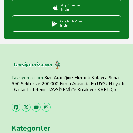
App Store'dan
İndir
Google Play'den
İndir
Tavsiyemiz.com
Size Aradığınız Hizmeti Kolayca Sunar
650 Sektör ve 200.000 Firma Arasında En UYGUN fiyatlı
Olanlar Listelenir. TAVSİYEMİZ’e Kulak ver KAR’lı Çık.
Kategoriler