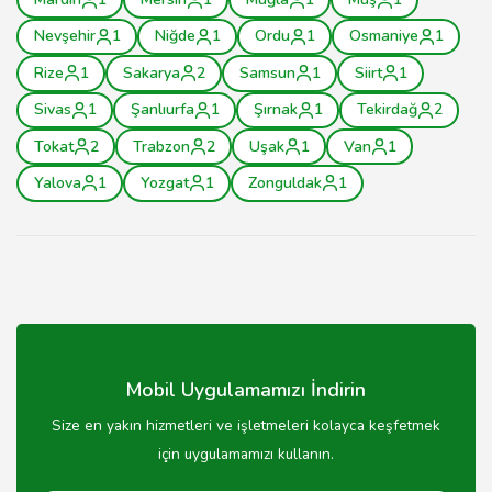
Nevşehir
1
Niğde
1
Ordu
1
Osmaniye
1
Rize
1
Sakarya
2
Samsun
1
Siirt
1
Sivas
1
Şanlıurfa
1
Şırnak
1
Tekirdağ
2
Tokat
2
Trabzon
2
Uşak
1
Van
1
Yalova
1
Yozgat
1
Zonguldak
1
Mobil Uygulamamızı İndirin
Size en yakın hizmetleri ve işletmeleri kolayca keşfetmek
için uygulamamızı kullanın.