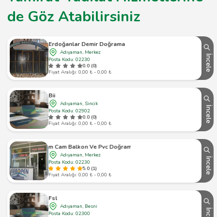
de Göz Atabilirsiniz
Erdoğanlar Demir Doğrama
Adıyaman, Merkez
İncele
Posta Kodu: 02230
0.0 (0)
Fiyat Aralığı: 0,00 ₺ - 0,00 ₺
Bii
Adıyaman, Sincik
İncele
Posta Kodu: 02902
0.0 (0)
Fiyat Aralığı: 0,00 ₺ - 0,00 ₺
a Alüminyum Cam Balkon Ve Pvc Doğrama Sistemleri(Real Bayi)
Adıyaman, Merkez
İncele
Posta Kodu: 02230
5.0 (1)
Fiyat Aralığı: 0,00 ₺ - 0,00 ₺
Fsl
Adıyaman, Besni
İncele
Posta Kodu: 02300