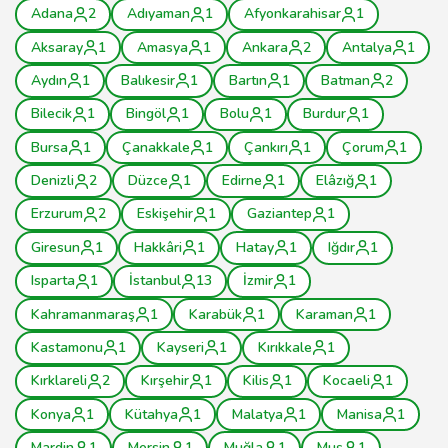
Adana
2
Adıyaman
1
Afyonkarahisar
1
Aksaray
1
Amasya
1
Ankara
2
Antalya
1
Aydın
1
Balıkesir
1
Bartın
1
Batman
2
Bilecik
1
Bingöl
1
Bolu
1
Burdur
1
Bursa
1
Çanakkale
1
Çankırı
1
Çorum
1
Denizli
2
Düzce
1
Edirne
1
Elâzığ
1
Erzurum
2
Eskişehir
1
Gaziantep
1
Giresun
1
Hakkâri
1
Hatay
1
Iğdır
1
Isparta
1
İstanbul
13
İzmir
1
Kahramanmaraş
1
Karabük
1
Karaman
1
Kastamonu
1
Kayseri
1
Kırıkkale
1
Kırklareli
2
Kırşehir
1
Kilis
1
Kocaeli
1
Konya
1
Kütahya
1
Malatya
1
Manisa
1
Mardin
1
Mersin
1
Muğla
1
Muş
1