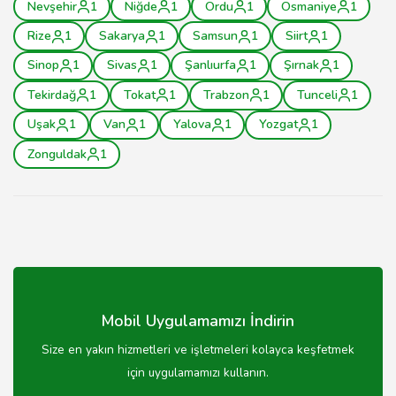
Nevşehir
1
Niğde
1
Ordu
1
Osmaniye
1
Rize
1
Sakarya
1
Samsun
1
Siirt
1
Sinop
1
Sivas
1
Şanlıurfa
1
Şırnak
1
Tekirdağ
1
Tokat
1
Trabzon
1
Tunceli
1
Uşak
1
Van
1
Yalova
1
Yozgat
1
Zonguldak
1
Mobil Uygulamamızı İndirin
Size en yakın hizmetleri ve işletmeleri kolayca keşfetmek
için uygulamamızı kullanın.