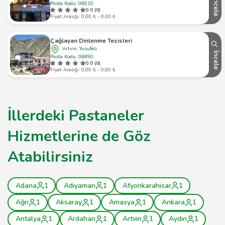
İncele
Posta Kodu: 08010
0.0 (0)
Fiyat Aralığı: 0,00 ₺ - 0,00 ₺
Çağlayan Dinlenme Tesisleri
Artvin, Yusufeli
İncele
Posta Kodu: 08890
0.0 (0)
Fiyat Aralığı: 0,00 ₺ - 0,00 ₺
İllerdeki Pastaneler
Hizmetlerine de Göz
Atabilirsiniz
Adana
1
Adıyaman
1
Afyonkarahisar
1
Ağrı
1
Aksaray
1
Amasya
1
Ankara
1
Antalya
1
Ardahan
1
Artvin
1
Aydın
1