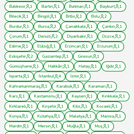
Balıkesir
1
Bartın
1
Batman
1
Bayburt
1
Bilecik
1
Bingöl
1
Bitlis
1
Bolu
2
Burdur
1
Bursa
2
Çanakkale
1
Çankırı
1
Çorum
1
Denizli
2
Diyarbakır
1
Düzce
1
Edirne
1
Elâzığ
1
Erzincan
1
Erzurum
1
Eskişehir
2
Gaziantep
1
Giresun
1
Gümüşhane
1
Hakkâri
1
Hatay
1
Iğdır
1
Isparta
1
İstanbul
4
İzmir
1
Kahramanmaraş
1
Karabük
1
Karaman
1
Kars
1
Kastamonu
1
Kayseri
1
Kırıkkale
1
Kırklareli
1
Kırşehir
1
Kilis
1
Kocaeli
1
Konya
1
Kütahya
1
Malatya
1
Manisa
1
Mardin
1
Mersin
1
Muğla
1
Muş
1