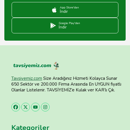
App Store'dan
İndir
Google Play'den
İndir
Tavsiyemiz.com
Size Aradığınız Hizmeti Kolayca Sunar
650 Sektör ve 200.000 Firma Arasında En UYGUN fiyatlı
Olanlar Listelenir. TAVSİYEMİZ’e Kulak ver KAR’lı Çık.
Kategoriler