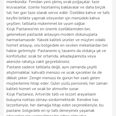
mümkündür. Fırından yeni çıkmış sıcak poğaçalar, taze
kruvasanlar, özenle hazırlanmış baklavalar ve daha birçok
tat, her gün taze olarak servis edilir. Özellikle kahve ve tatlı
keyfini birlikte yapmak isteyenler için menüdeki kahve
çeşitleri, tatlılarla mükemmel bir uyum sağlar.
Köşk Pastanesi'nin en önemli özelliklerinden biri,
geleneksel pastacılık anlayışını modern dokunuşlarla
harmanlamasıdır. Yüksek kaliteli ürünler ve müşteri odaklı
hizmet anlayışı, onu bölgedeki en sevilen mekanlardan biri
haline getirmiştir. Pastanenin iç tasarımı da oldukça şık ve
konforludur; sıcak bir ortamda, arkadaşlarınızla veya
ailenizle rahatça vakit geçirebilirsiniz.
Pastane sadece tatlılarla değil, aynı zamanda çeşitli
atıştırmalıklar, kahvaltı menüsü ve sıcak içecekler ile de
dikkat çeker. Zengin menüsü ile günün her saati gelen
müşterilerine hitap eder. Güler yüzlü personeli, her zaman
kaliteli hizmet ve sıcak bir atmosfer sunar.
Köşk Pastanesi, Artvin’de tatlı ve lezzet arayanların
buluşma noktası olmayı sürdürmektedir. Kendine has
lezzetleriyle, her damağa hitap eden seçenekleriyle, bu
pastane, bölgedeki en iyi tatlı deneyimini yaşamak
isteyenler için vazgeçilmez bir adres olmuştur.