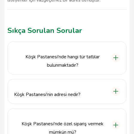
Sıkça Sorulan Sorular
Köşk Pastanesi'nde hangi tür tatlılar
bulunmaktadır?
Köşk Pastanesi, çeşitli pastalar, kurabiyeler, börekler
ve özel günler için hazırlanmış tatlılar gibi geniş bir
tatlı yelpazesi sunmaktadır.
Köşk Pastanesi'nin adresi nedir?
Köşk Pastanesi, Dere, İnönü Cd. No:2/B, 08000
Artvin Merkez/Artvin adresinde bulunmaktadır.
Köşk Pastanesi'nde özel sipariş vermek
mümkün mü?