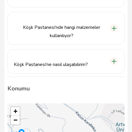
Evet, Köşk Pastanesi'nde özel günler için kişiye özel
pastalar ve tatlılar sipariş edebilirsiniz. Detaylar için
bizimle iletişime geçebilirsiniz.
Köşk Pastanesi'nde hangi malzemeler
kullanılıyor?
Köşk Pastanesi, her zaman en taze ve kaliteli
malzemeleri kullanarak lezzetli tatlar sunmayı
hedeflemektedir.
Köşk Pastanesi'ne nasıl ulaşabilirim?
Köşk Pastanesi'ne ulaşmak için 0466 212 16 21
numaralı telefondan iletişime geçebilir veya
Konumu
adresimize gelebilirsiniz.
+
−