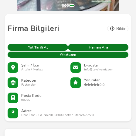
Firma Bilgileri
Bildir
Yol Tarifi Al
Hemen Ara
Whatsapp
Şehir / İlçe
E-posta
Artvin / Merkez
info@tavsiyemiz.com
Yorumlar
Kategori
0.0
Pastaneler
Posta Kodu
08010
Adres
Dere, İnönü Cd. No:2/B, 08000 Artvin Merkez/Artvin