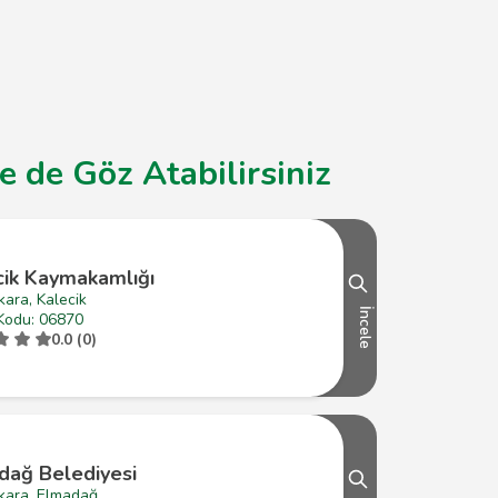
 de Göz Atabilirsiniz
cik Kaymakamlığı
ara, Kalecik
İncele
Kodu: 06870
0.0 (0)
dağ Belediyesi
kara, Elmadağ