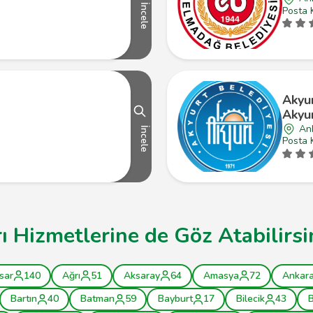
İncele
Posta 
Akyur
Akyur
An
İncele
Posta 
ı Hizmetlerine de Göz Atabilirsi
sar
140
Ağrı
51
Aksaray
64
Amasya
72
Ankar
Bartın
40
Batman
59
Bayburt
17
Bilecik
43
B