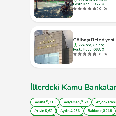
Posta Kodu: 06530
0.0 (0)
Gölbaşı Belediyesi
Ankara, Gölbaşı
Posta Kodu: 06830
0.0 (0)
İllerdeki Kamu Bankalar
Adana
215
Adıyaman
68
Afyonkarahi
Artvin
62
Aydın
236
Balıkesir
218