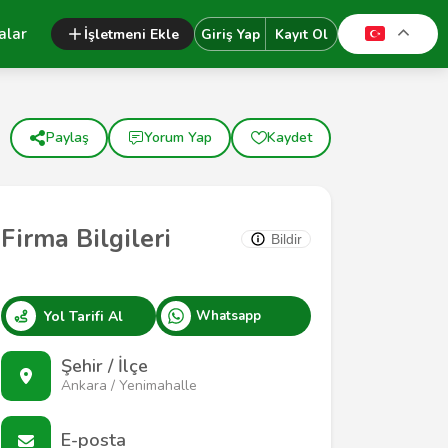
alar
İşletmeni Ekle
Giriş Yap
Kayıt Ol
Paylaş
Yorum Yap
Kaydet
Firma Bilgileri
Bildir
Yol Tarifi Al
Whatsapp
Şehir / İlçe
Ankara / Yenimahalle
E-posta