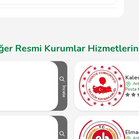
 Kapısı'na toplu taşıma veya özel araçla
Üniversitesi kampüsü içerisinde yer almaktadır.
ğer Resmi Kurumlar Hizmetlerine
Kale
Ank
İncele
Posta 
Elma
An