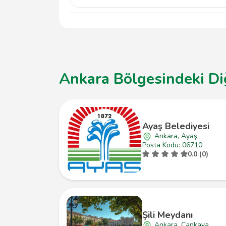
Halkbank Gazi Üniversitesi Teknik Okullar A
ulaşabilirsiniz. Beşevler bölgesindeki Gazi 
Ankara Bölgesindeki Di
Ayaş Belediyesi
Ankara, Ayaş
Posta Kodu: 06710
0.0 (0)
Şili Meydanı
Ankara, Çankaya