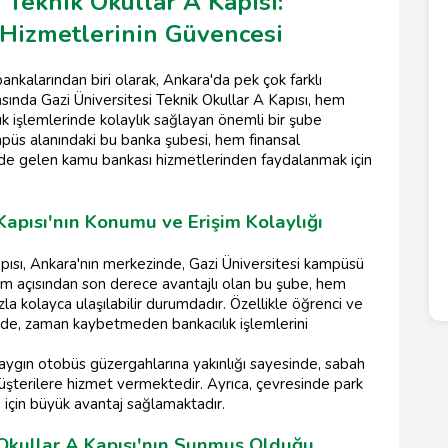
 Teknik Okullar A Kapısı:
Hizmetlerinin Güvencesi
ankalarından biri olarak, Ankara'da pek çok farklı
sında Gazi Üniversitesi Teknik Okullar A Kapısı, hem
k işlemlerinde kolaylık sağlayan önemli bir şube
püs alanındaki bu banka şubesi, hem finansal
önde gelen kamu bankası hizmetlerinden faydalanmak için
Kapısı'nın Konumu ve Erişim Kolaylığı
pısı, Ankara'nın merkezinde, Gazi Üniversitesi kampüsü
şım açısından son derece avantajlı olan bu şube, hem
zla kolayca ulaşılabilir durumdadır. Özellikle öğrenci ve
de, zaman kaybetmeden bankacılık işlemlerini
yaygın otobüs güzergahlarına yakınlığı sayesinde, sabah
şterilere hizmet vermektedir. Ayrıca, çevresinde park
i için büyük avantaj sağlamaktadır.
 Okullar A Kapısı'nın Sunmuş Olduğu