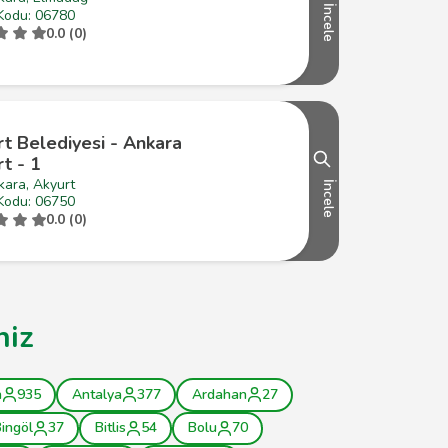
İncele
Kodu: 06780
0.0 (0)
t Belediyesi - Ankara
t - 1
kara, Akyurt
İncele
Kodu: 06750
0.0 (0)
niz
a
935
Antalya
377
Ardahan
27
ingöl
37
Bitlis
54
Bolu
70