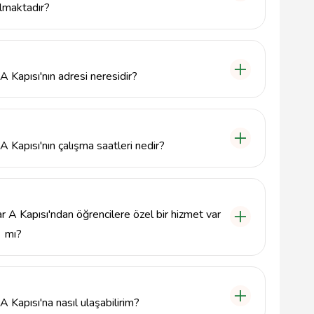
lmaktadır?
 Kapısı, öğrencilere ve bölge sakinlerine hesap açma,
leri ve diğer temel bankacılık hizmetleri sunmaktadır.
A Kapısı'nın adresi neresidir?
A Kapısı, Gazi Üniversitesi Rektörlük Kampüsü
ktadır.
 Kapısı'nın çalışma saatleri nedir?
Kapısı, hafta içi her gün 09:00 - 17:00 saatleri
r A Kapısı'ndan öğrencilere özel bir hizmet var
mı?
llar A Kapısı, öğrencilere yönelik özel kampanyalar
ında öğrenci kredileri ve uygun faiz oranlarıyla
 Kapısı'na nasıl ulaşabilirim?