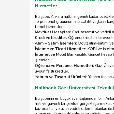
Hizmetler
Bu şube, Ankara halkının geneli kadar özellikle
ile personel grubunun finansal ihtiyaçlarını ka
temel hizmetler:
Mevduat Hesapları:
Cari, tasarruf ve vadeli
Kredi ve Krediler:
Öğrenci kredileri, bireysel i
Alım – Satım İşlemleri:
Döviz alım-satımı ve u
İşletme ve Ticari Hizmetler:
KOBİ ve işletme
İnternet ve Mobil Bankacılık:
Güncel hesap ha
işlemler.
Öğrenci ve Personel Hizmetleri:
Gazi Üniver
uygun faizli krediler.
Yatırım ve Tasarruf Ürünleri:
Yatırım fonları v
Halkbank Gazi Üniversitesi Teknik O
Bu şubenin en büyük avantajlarından biri, Anka
hızlı ve güvenli bir şekilde gerçekleştirmektir. 
faiz oranları ve uzun vadeli ödeme planları ile 
uzman ve güler yüzlü çalışanları, müşterilere 