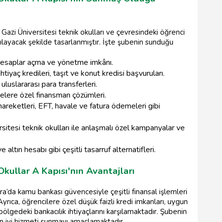
 Gazi Üniversitesi teknik okulları ve çevresindeki öğrenci
rşılayacak şekilde tasarlanmıştır. İşte şubenin sunduğu
 hesaplar açma ve yönetme imkânı.
htiyaç kredileri, taşıt ve konut kredisi başvuruları.
luslararası para transferleri.
lere özel finansman çözümleri.
reketleri, EFT, havale ve fatura ödemeleri gibi
sitesi teknik okulları ile anlaşmalı özel kampanyalar ve
e altın hesabı gibi çeşitli tasarruf alternatifleri.
kullar A Kapısı'nın Avantajları
ra’da kamu bankası güvencesiyle çeşitli finansal işlemleri
Ayrıca, öğrencilere özel düşük faizli kredi imkanları, uygun
bölgedeki bankacılık ihtiyaçlarını karşılamaktadır. Şubenin
en iyi hizmeti sunmayı amaçlamaktadır.