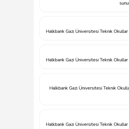
sunu
Halkbank Gazi Üniversitesi Teknik Okullar A
kredi başvurusu, para transferi, döviz işlem
Halkbank Gazi Üniversitesi Teknik Okullar 
Halkbank Gazi Üniversitesi Teknik Okullar 
Beşevler, Ankara 06500 adresinde bulunma
Halkbank Gazi Üniversitesi Teknik Okullar A
Halkbank Gazi Üniversitesi Teknik Okullar A 
arasında hizmet vermektedir.
Halkbank Gazi Üniversitesi Teknik Okulla
Evet, Halkbank Gazi Üniversitesi Teknik Oku
ve hizmetler sunmaktadır. Bu hizmetler aras
hesap açma imkanları bulunmaktadır.
Halkbank Gazi Üniversitesi Teknik Okullar A