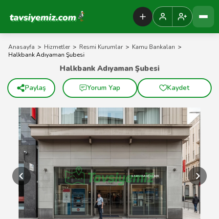
Tavsiyemiz Anasayfa
Anasayfa
>
Hizmetler
>
Resmi Kurumlar
>
Kamu Bankaları
>
Halkbank Adıyaman Şubesi
Halkbank Adıyaman Şubesi
Paylaş
Yorum Yap
Kaydet