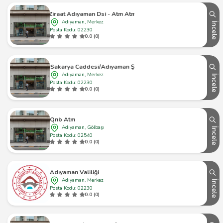
Ziraat Adıyaman Dsi - Atm Atm
Adıyaman, Merkez
İncele
Posta Kodu: 02230
0.0 (0)
Ziraat Sakarya Caddesi/Adıyaman Şubesi Atm
Adıyaman, Merkez
İncele
Posta Kodu: 02230
0.0 (0)
Qnb Atm
Adıyaman, Gölbaşı
İncele
Posta Kodu: 02540
0.0 (0)
Adıyaman Valiliği
Adıyaman, Merkez
İncele
Posta Kodu: 02230
0.0 (0)