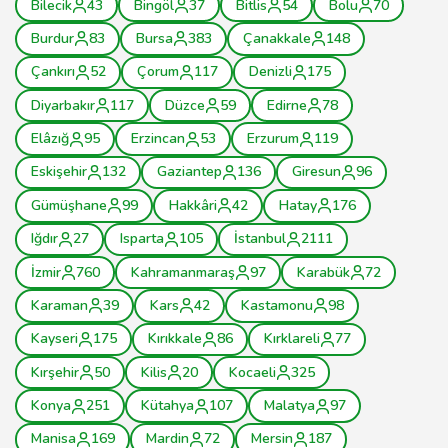
Bilecik
43
Bingöl
37
Bitlis
54
Bolu
70
Burdur
83
Bursa
383
Çanakkale
148
Çankırı
52
Çorum
117
Denizli
175
Diyarbakır
117
Düzce
59
Edirne
78
Elâzığ
95
Erzincan
53
Erzurum
119
Eskişehir
132
Gaziantep
136
Giresun
96
Gümüşhane
99
Hakkâri
42
Hatay
176
Iğdır
27
Isparta
105
İstanbul
2111
İzmir
760
Kahramanmaraş
97
Karabük
72
Karaman
39
Kars
42
Kastamonu
98
Kayseri
175
Kırıkkale
86
Kırklareli
77
Kırşehir
50
Kilis
20
Kocaeli
325
Konya
251
Kütahya
107
Malatya
97
Manisa
169
Mardin
72
Mersin
187