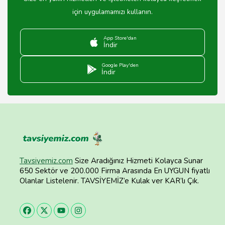
için uygulamamızı kullanın.
App Store'dan
İndir
Google Play'den
İndir
Tavsiyemiz.com
Size Aradığınız Hizmeti Kolayca Sunar
650 Sektör ve 200.000 Firma Arasında En UYGUN fiyatlı
Olanlar Listelenir. TAVSİYEMİZ’e Kulak ver KAR’lı Çık.