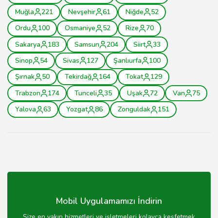
Muğla
221
Nevşehir
61
Niğde
52
Ordu
100
Osmaniye
52
Rize
70
Sakarya
183
Samsun
204
Siirt
33
Sinop
54
Sivas
127
Şanlıurfa
100
Şırnak
50
Tekirdağ
164
Tokat
129
Trabzon
174
Tunceli
35
Uşak
72
Van
75
Yalova
63
Yozgat
86
Zonguldak
151
Mobil Uygulamamızı İndirin
Size en yakın hizmetleri ve işletmeleri kolayca keşfetmek