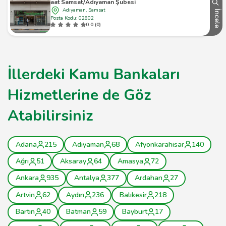
Ziraat Samsat/Adıyaman Şubesi Atm
Adıyaman, Samsat
İncele
Posta Kodu: 02802
0.0 (0)
İllerdeki Kamu Bankaları
Hizmetlerine de Göz
Atabilirsiniz
Adana
215
Adıyaman
68
Afyonkarahisar
140
Ağrı
51
Aksaray
64
Amasya
72
Ankara
935
Antalya
377
Ardahan
27
Artvin
62
Aydın
236
Balıkesir
218
Bartın
40
Batman
59
Bayburt
17