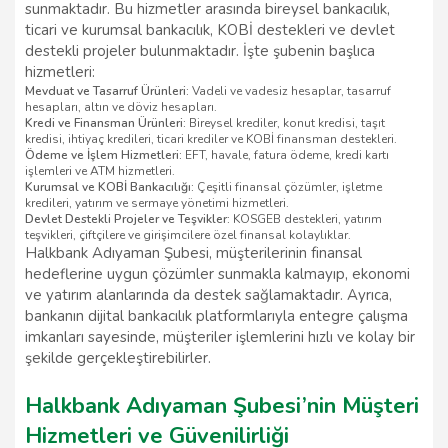
sunmaktadır. Bu hizmetler arasında bireysel bankacılık,
ticari ve kurumsal bankacılık, KOBİ destekleri ve devlet
destekli projeler bulunmaktadır. İşte şubenin başlıca
hizmetleri:
Mevduat ve Tasarruf Ürünleri:
Vadeli ve vadesiz hesaplar, tasarruf
hesapları, altın ve döviz hesapları.
Kredi ve Finansman Ürünleri:
Bireysel krediler, konut kredisi, taşıt
kredisi, ihtiyaç kredileri, ticari krediler ve KOBİ finansman destekleri.
Ödeme ve İşlem Hizmetleri:
EFT, havale, fatura ödeme, kredi kartı
işlemleri ve ATM hizmetleri.
Kurumsal ve KOBİ Bankacılığı:
Çeşitli finansal çözümler, işletme
kredileri, yatırım ve sermaye yönetimi hizmetleri.
Devlet Destekli Projeler ve Teşvikler:
KOSGEB destekleri, yatırım
teşvikleri, çiftçilere ve girişimcilere özel finansal kolaylıklar.
Halkbank Adıyaman Şubesi, müşterilerinin finansal
hedeflerine uygun çözümler sunmakla kalmayıp, ekonomi
ve yatırım alanlarında da destek sağlamaktadır. Ayrıca,
bankanın dijital bankacılık platformlarıyla entegre çalışma
imkanları sayesinde, müşteriler işlemlerini hızlı ve kolay bir
şekilde gerçekleştirebilirler.
Halkbank Adıyaman Şubesi’nin Müşteri
Hizmetleri ve Güvenilirliği