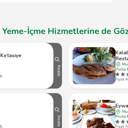
 Yeme-İçme Hizmetlerine de Göz 
Kalab
 Kırtasiye
Rest
Mu
İncele
Posta 
 ₺
Fiyat A
Eywa
Mu
Posta 
İncele
 ₺
Fiyat A