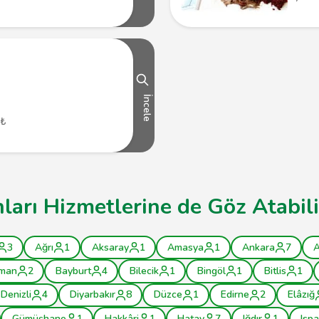
İncele
 ₺
ları Hizmetlerine de Göz Atabili
3
Ağrı
1
Aksaray
1
Amasya
1
Ankara
7
A
man
2
Bayburt
4
Bilecik
1
Bingöl
1
Bitlis
1
Denizli
4
Diyarbakır
8
Düzce
1
Edirne
2
Elâzığ
Gümüşhane
1
Hakkâri
1
Hatay
7
Iğdır
1
Ispa