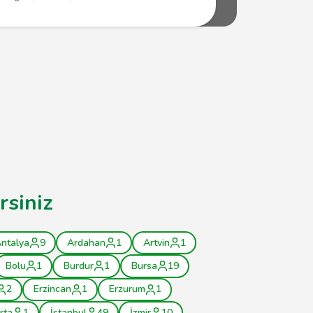
rsiniz
ntalya
9
Ardahan
1
Artvin
1
Bolu
1
Burdur
1
Bursa
19
2
Erzincan
1
Erzurum
1
rta
1
İstanbul
49
İzmir
10