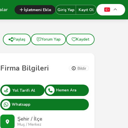
alar
İşletmeni Ekle
Giriş Yap
Kayıt Ol
Paylaş
Yorum Yap
Kaydet
Firma Bilgileri
Bildir
Yol Tarifi Al
Hemen Ara
Whatsapp
Şehir / İlçe
Muş / Merkez