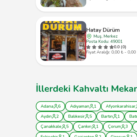
Hatay Dürüm
Muş, Merkez
Posta Kodu: 49001
0.0 (0)
Fiyat Aralığı: 0,00 ₺ - 0,00
İllerdeki Kahvaltı Mekan
Adana
6
Adıyaman
1
Afyonkarahisar
Aydın
2
Balıkesir
5
Bartın
1
Bat
Çanakkale
5
Çankırı
1
Çorum
3
Eskişehir
1
Gaziantep
2
Giresun
1