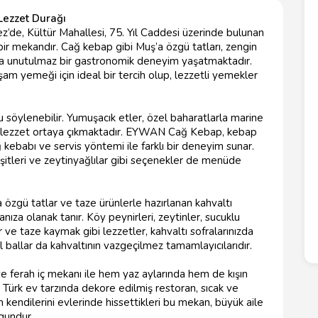
Lezzet Durağı
e, Kültür Mahallesi, 75. Yıl Caddesi üzerinde bulunan
 bir mekandır. Cağ kebap gibi Muş’a özgü tatları, zengin
rına unutulmaz bir gastronomik deneyim yaşatmaktadır.
 yemeği için ideal bir tercih olup, lezzetli yemekler
u söylenebilir. Yumuşacık etler, özel baharatlarla marine
ir lezzet ortaya çıkmaktadır. EYWAN Cağ Kebap, kebap
 kebabı ve servis yöntemi ile farklı bir deneyim sunar.
çeşitleri ve zeytinyağlılar gibi seçenekler de menüde
özgü tatlar ve taze ürünlerle hazırlanan kahvaltı
anıza olanak tanır. Köy peynirleri, zeytinler, sucuklu
e taze kaymak gibi lezzetler, kahvaltı sofralarınızda
l ballar da kahvaltının vazgeçilmez tamamlayıcılarıdır.
 ferah iç mekanı ile hem yaz aylarında hem de kışın
 Türk ev tarzında dekore edilmiş restoran, sıcak ve
n kendilerini evlerinde hissettikleri bu mekan, büyük aile
ygundur.