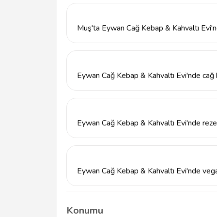
seçenekleri ve taze ekmeklerle hazırlanan 
Muş'ta Eywan Cağ Kebap & Kahvaltı Evi'ne 
Eywan Cağ Kebap & Kahvaltı Evi, Muş Merke
almaktadır. Telefon numarası ise 43621210
Eywan Cağ Kebap & Kahvaltı Evi'nde cağ k
Eywan Cağ Kebap & Kahvaltı Evi'nde cağ keb
geleneksel yöntemlerle pişirilmesiyle sun
korunmaktadır.
Eywan Cağ Kebap & Kahvaltı Evi'nde rez
Yoğun saatlerde yer bulmak için rezervasyon 
saatlerinde yoğunluk yaşanabilmektedir.
Eywan Cağ Kebap & Kahvaltı Evi'nde veg
EywAN Cağ Kebap & Kahvaltı Evi'nde vegan v
mezeler bulunmaktadır. Ancak ana yemeklerd
Konumu