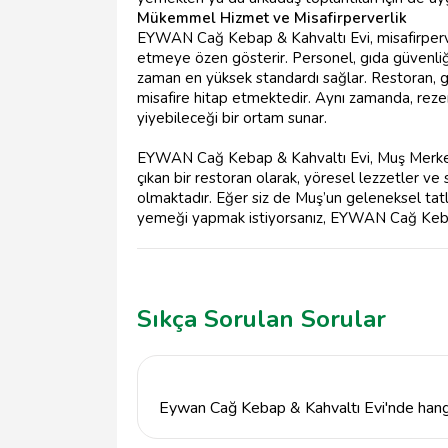
Mükemmel Hizmet ve Misafirperverlik
EYWAN Cağ Kebap & Kahvaltı Evi, misafirperve
etmeye özen gösterir. Personel, gıda güvenliğ
zaman en yüksek standardı sağlar. Restoran, ge
misafire hitap etmektedir. Aynı zamanda, reze
yiyebileceği bir ortam sunar.
EYWAN Cağ Kebap & Kahvaltı Evi, Muş Merkez
çıkan bir restoran olarak, yöresel lezzetler ve
olmaktadır. Eğer siz de Muş’un geleneksel tatl
yemeği yapmak istiyorsanız, EYWAN Cağ Kebap 
Sıkça Sorulan Sorular
Eywan Cağ Kebap & Kahvaltı Evi'nde hangi
Eywan Cağ Kebap & Kahvaltı Evi'nde yöresel