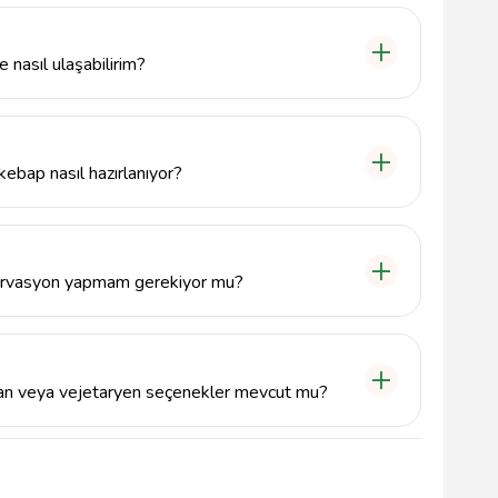
zengin bir kahvaltı menüsü bulunmaktadır.
nasıl ulaşabilirim?
z'de, Kültür Mahallesi, 75. Yıl Caddesi üzerinde yer
08'dir.
ebap nasıl hazırlanıyor?
ap, özel marinasyon işlemleri ile hazırlanan etlerin,
ulmaktadır. Bu sayede lezzeti ve dokusu
ervasyon yapmam gerekiyor mu?
yapmanız önerilir. Özellikle hafta sonları, kahvaltı
an veya vejetaryen seçenekler mevcut mu?
e vejetaryen misafirler için çeşitli salata ve
e genellikle et ağırlıklı seçenekler sunulmaktadır.