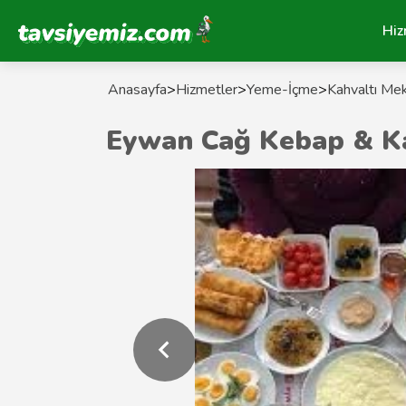
Tavsiyemiz Anasayfa
Hiz
Anasayfa
>
Hizmetler
>
Yeme-İçme
>
Kahvaltı Mek
Eywan Cağ Kebap & Ka