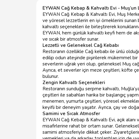
EYWAN Cağ Kebap & Kahvaltı Evi - Muş’un 
EYWAN Cağ Kebap & Kahvaltı Evi, Muş Merkez’d
ve yöresel lezzetlerin en iyi örneklerini sunan
kahvaltı seçenekleri ile birleştirerek konukla
EYWAN, hem günlük kahvaltı keyfi hem de akşam
ve sıcak bir atmosfer sunar.
Lezzetli ve Geleneksel Cağ Kebabı
Restoranın özellikle Cağ kebabı ile ünlü olduğ
edilip odun ateşinde pişirilerek mükemmel b
severlerin uğrak yeri olup, geleneksel Muş cağ
Ayrıca, et severler için meze çeşitleri, köfte 
bulunur.
Zengin Kahvaltı Seçenekleri
Restoranın sunduğu serpme kahvaltı, Muğla’ya 
çeşitleri ile sabahları harika bir başlangıç yapm
menemen, yumurta çeşitleri, yöresel ekmekler v
keyifli bir deneyim yaşatır. Ayrıca, çay ve doğa
Samimi ve Sıcak Atmosfer
EYWAN Cağ Kebap & Kahvaltı Evi, açık alanı ve
misafirlerine rahat bir ortam sunar. Geleneksel
samimi atmosferiyle dikkat çeker. Ziyaretçileri
yemekleri ya da arkadaş toplantıları için de u