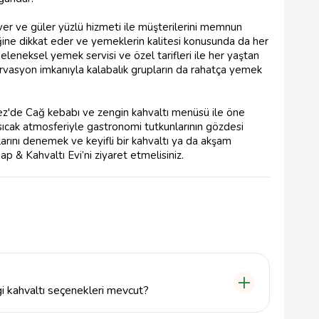
r ve güler yüzlü hizmeti ile müşterilerini memnun
ine dikkat eder ve yemeklerin kalitesi konusunda da her
leneksel yemek servisi ve özel tarifleri ile her yaştan
rvasyon imkanıyla kalabalık grupların da rahatça yemek
'de Cağ kebabı ve zengin kahvaltı menüsü ile öne
 sıcak atmosferiyle gastronomi tutkunlarının gözdesi
arını denemek ve keyifli bir kahvaltı ya da akşam
& Kahvaltı Evi’ni ziyaret etmelisiniz.
 kahvaltı seçenekleri mevcut?
 peynirler, zeytin çeşitleri, zengin omlet