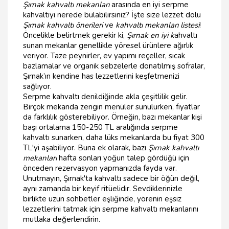
Şırnak kahvaltı mekanları
arasında en iyi serpme
kahvaltıyı nerede bulabilirsiniz? İşte size lezzet dolu
Şırnak kahvaltı önerileri
ve
kahvaltı mekanları listesi
!
Öncelikle belirtmek gerekir ki,
Şırnak en iyi k
ahvaltı
sunan mekanlar genellikle yöresel ürünlere ağırlık
veriyor. Taze peynirler, ev yapımı reçeller, sıcak
bazlamalar ve organik sebzelerle donatılmış sofralar,
Şırnak’ın kendine has lezzetlerini keşfetmenizi
sağlıyor.
Serpme kahvaltı denildiğinde akla çeşitlilik gelir.
Birçok mekanda zengin menüler sunulurken, fiyatlar
da farklılık gösterebiliyor. Örneğin, bazı mekanlar kişi
başı ortalama 150-250 TL aralığında serpme
kahvaltı sunarken, daha lüks mekanlarda bu fiyat 300
TL'yi aşabiliyor. Buna ek olarak, bazı
Şırnak kahvaltı
mekanları
hafta sonları yoğun talep gördüğü için
önceden rezervasyon yapmanızda fayda var.
Unutmayın, Şırnak'ta kahvaltı sadece bir öğün değil,
aynı zamanda bir keyif ritüelidir. Sevdiklerinizle
birlikte uzun sohbetler eşliğinde, yörenin eşsiz
lezzetlerini tatmak için serpme kahvaltı mekanlarını
mutlaka değerlendirin.