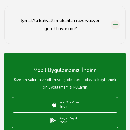
Şırnak'ta kahvaltı mekanlarında fiyatlar genellikle kişi
başı 30-60 TL arasında değişmektedir.
Şırnak'ta kahvaltı mekanları rezervasyon
gerektiriyor mu?
Bazı popüler kahvaltı mekanları rezervasyon alırken,
genellikle hafta sonları için önceden rezervasyon
yapmak önerilir.
Mobil Uygulamamızı İndirin
Size en yakın hizmetleri ve işletmeleri kolayca keşfetmek
için uygulamamızı kullanın.
App Store'dan
İndir
Google Play'den
İndir