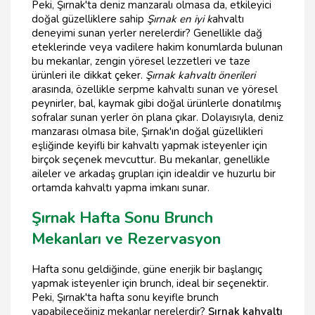
Peki, Şırnak'ta deniz manzaralı olmasa da, etkileyici
doğal güzelliklere sahip
Şırnak en iyi k
ahvaltı
deneyimi sunan yerler nerelerdir? Genellikle dağ
eteklerinde veya vadilere hakim konumlarda bulunan
bu mekanlar, zengin yöresel lezzetleri ve taze
ürünleri ile dikkat çeker.
Şırnak kahvaltı önerileri
arasında, özellikle serpme kahvaltı sunan ve yöresel
peynirler, bal, kaymak gibi doğal ürünlerle donatılmış
sofralar sunan yerler ön plana çıkar. Dolayısıyla, deniz
manzarası olmasa bile, Şırnak'ın doğal güzellikleri
eşliğinde keyifli bir kahvaltı yapmak isteyenler için
birçok seçenek mevcuttur. Bu mekanlar, genellikle
aileler ve arkadaş grupları için idealdir ve huzurlu bir
ortamda kahvaltı yapma imkanı sunar.
Şırnak Hafta Sonu Brunch
Mekanları ve Rezervasyon
Hafta sonu geldiğinde, güne enerjik bir başlangıç
yapmak isteyenler için brunch, ideal bir seçenektir.
Peki, Şırnak'ta hafta sonu keyifle brunch
yapabileceğiniz mekanlar nerelerdir?
Şırnak kahvaltı