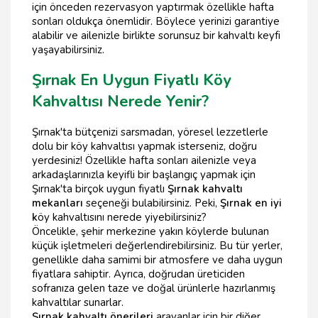
için önceden rezervasyon yaptırmak özellikle hafta
sonları oldukça önemlidir. Böylece yerinizi garantiye
alabilir ve ailenizle birlikte sorunsuz bir kahvaltı keyfi
yaşayabilirsiniz.
Şırnak En Uygun Fiyatlı Köy
Kahvaltısı Nerede Yenir?
Şırnak'ta bütçenizi sarsmadan, yöresel lezzetlerle
dolu bir köy kahvaltısı yapmak isterseniz, doğru
yerdesiniz! Özellikle hafta sonları ailenizle veya
arkadaşlarınızla keyifli bir başlangıç yapmak için
Şırnak'ta birçok uygun fiyatlı
Şırnak kahvaltı
mekanları
seçeneği bulabilirsiniz. Peki,
Şırnak en iyi
k
öy kahvaltısını nerede yiyebilirsiniz?
Öncelikle, şehir merkezine yakın köylerde bulunan
küçük işletmeleri değerlendirebilirsiniz. Bu tür yerler,
genellikle daha samimi bir atmosfere ve daha uygun
fiyatlara sahiptir. Ayrıca, doğrudan üreticiden
sofranıza gelen taze ve doğal ürünlerle hazırlanmış
kahvaltılar sunarlar.
Şırnak kahvaltı önerileri
arayanlar için bir diğer