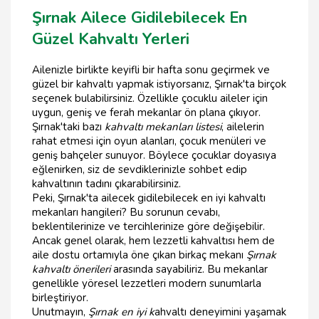
Şırnak Ailece Gidilebilecek En
Güzel Kahvaltı Yerleri
Ailenizle birlikte keyifli bir hafta sonu geçirmek ve
güzel bir kahvaltı yapmak istiyorsanız, Şırnak'ta birçok
seçenek bulabilirsiniz. Özellikle çocuklu aileler için
uygun, geniş ve ferah mekanlar ön plana çıkıyor.
Şırnak'taki bazı
kahvaltı mekanları listesi
, ailelerin
rahat etmesi için oyun alanları, çocuk menüleri ve
geniş bahçeler sunuyor. Böylece çocuklar doyasıya
eğlenirken, siz de sevdiklerinizle sohbet edip
kahvaltının tadını çıkarabilirsiniz.
Peki, Şırnak'ta ailecek gidilebilecek en iyi kahvaltı
mekanları hangileri? Bu sorunun cevabı,
beklentilerinize ve tercihlerinize göre değişebilir.
Ancak genel olarak, hem lezzetli kahvaltısı hem de
aile dostu ortamıyla öne çıkan birkaç mekanı
Şırnak
kahvaltı önerileri
arasında sayabiliriz. Bu mekanlar
genellikle yöresel lezzetleri modern sunumlarla
birleştiriyor.
Unutmayın,
Şırnak en iyi k
ahvaltı deneyimini yaşamak