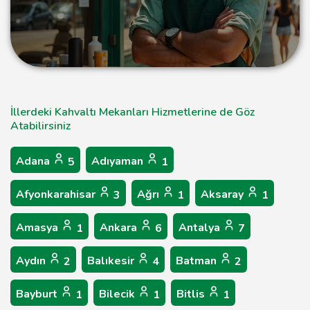
İllerdeki Kahvaltı Mekanları Hizmetlerine de Göz
Atabilirsiniz
Adana
Adıyaman
5
1
Afyonkarahisar
Ağrı
Aksaray
3
1
1
Amasya
Ankara
Antalya
1
6
7
Aydın
Balıkesir
Batman
2
4
2
Bayburt
Bilecik
Bitlis
1
1
1