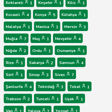
Kırklareli
Kırşehir
Kilis
1
1
1
Kocaeli
Konya
Kütahya
4
5
1
Malatya
Manisa
Mersin
1
1
3
Muğla
Muş
Nevşehir
7
1
4
Niğde
Ordu
Osmaniye
2
1
1
Rize
Sakarya
Samsun
1
2
4
Siirt
Sinop
Sivas
1
3
7
Şanlıurfa
Tekirdağ
Tokat
4
3
1
Trabzon
Tunceli
Uşak
2
1
1
Van
Yalova
Yozgat
1
2
1