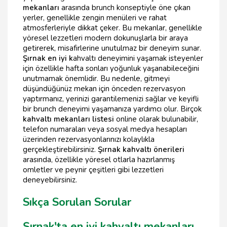
mekanları
arasında brunch konseptiyle öne çıkan
yerler, genellikle zengin menüleri ve rahat
atmosferleriyle dikkat çeker. Bu mekanlar, genellikle
yöresel lezzetleri modern dokunuşlarla bir araya
getirerek, misafirlerine unutulmaz bir deneyim sunar.
Şırnak en iyi k
ahvaltı deneyimini yaşamak isteyenler
için özellikle hafta sonları yoğunluk yaşanabileceğini
unutmamak önemlidir. Bu nedenle, gitmeyi
düşündüğünüz mekan için önceden rezervasyon
yaptırmanız, yerinizi garantilemenizi sağlar ve keyifli
bir brunch deneyimi yaşamanıza yardımcı olur. Birçok
kahvaltı mekanları listesi
online olarak bulunabilir,
telefon numaraları veya sosyal medya hesapları
üzerinden rezervasyonlarınızı kolaylıkla
gerçekleştirebilirsiniz.
Şırnak kahvaltı önerileri
arasında, özellikle yöresel otlarla hazırlanmış
omletler ve peynir çeşitleri gibi lezzetleri
deneyebilirsiniz.
Sıkça Sorulan Sorular
Şırnak'ta en iyi kahvaltı mekanları