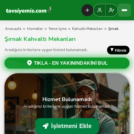
Tavsiyemiz Anasayfa
Anasayfa
>
Hizmetler
>
Yeme-İçme
>
Kahvaltı Mekanları
>
Şırnak
Şırnak Kahvaltı Mekanları
Aradığınız kriterlere uygun hizmet bulunamadı.
Filtrele
TIKLA -
EN YAKININDAKİNİ BUL
Hizmet Bulunamadı
Aradığınız kriterlere uygun hizmet bulunamadı.
İşletmeni Ekle