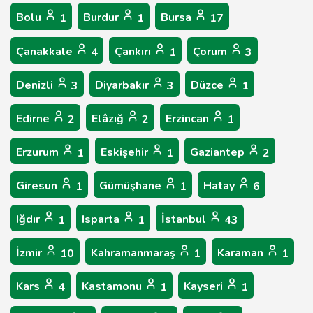
Bolu
Burdur
Bursa
1
1
17
Çanakkale
Çankırı
Çorum
4
1
3
Denizli
Diyarbakır
Düzce
3
3
1
Edirne
Elâzığ
Erzincan
2
2
1
Erzurum
Eskişehir
Gaziantep
1
1
2
Giresun
Gümüşhane
Hatay
1
1
6
Iğdır
Isparta
İstanbul
1
1
43
İzmir
Kahramanmaraş
Karaman
10
1
1
Kars
Kastamonu
Kayseri
4
1
1