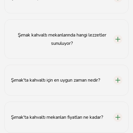
Şırnak'ta en iyi kahvaltı mekanları arasında Cafe Şırnak,
Doğa Kahvaltı Salonu ve Şırnak Sofrası bulunmaktadır.
Şırnak kahvaltı mekanlarında hangi lezzetler
sunuluyor?
Şırnak kahvaltı mekanlarında genellikle yöresel
peynirler, zeytin, bal, tereyağı ve çeşitli omletler
sunulmaktadır.
Şırnak'ta kahvaltı için en uygun zaman nedir?
Şırnak'ta kahvaltı için en uygun zaman sabah saatleridir;
genellikle 08:00 - 11:00 arası tercih edilmektedir.
Şırnak'ta kahvaltı mekanları fiyatları ne kadar?