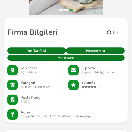
Firma Bilgileri
Bildir
Yol Tarifi Al
Hemen Ara
Whatsapp
Şehir / İlçe
E-posta
Ağrı / Merkez
ozgezynp342@gmail.com
Yorumlar
Kategori
0.0
Ev Tekstili Mağazaları
Posta Kodu
04200
Adres
Sıtkıye, Yeni Van Cd. No:20, 04200 Ağrı Merkez/Ağrı