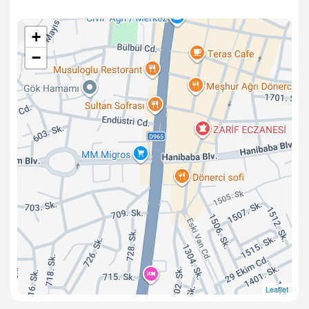
+
−
Leaflet