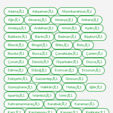
Adana
1
Adıyaman
1
Afyonkarahisar
2
Ağrı
1
Aksaray
1
Amasya
1
Ankara
2
Antalya
1
Ardahan
1
Artvin
1
Aydın
1
Balıkesir
1
Bartın
1
Batman
1
Bayburt
1
Bilecik
1
Bingöl
1
Bitlis
1
Bolu
1
Burdur
1
Bursa
2
Çanakkale
1
Çankırı
1
Çorum
1
Denizli
3
Diyarbakır
1
Düzce
2
Edirne
1
Elâzığ
1
Erzincan
1
Erzurum
1
Eskişehir
1
Gaziantep
1
Giresun
1
Gümüşhane
1
Hakkâri
1
Hatay
1
Iğdır
2
Isparta
1
İstanbul
3
İzmir
1
Kahramanmaraş
1
Karabük
2
Karaman
1
Kars
2
Kastamonu
1
Kayseri
1
Kırıkkale
1