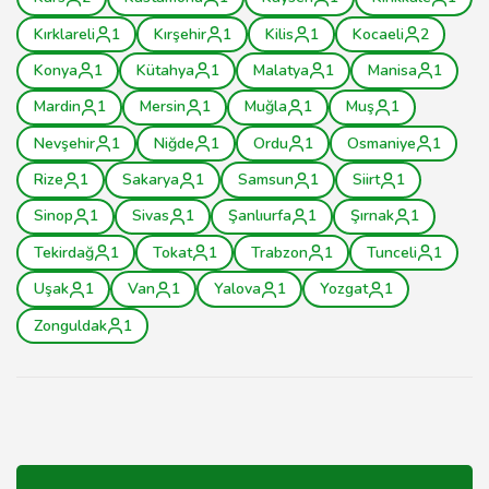
Kırklareli
1
Kırşehir
1
Kilis
1
Kocaeli
2
Konya
1
Kütahya
1
Malatya
1
Manisa
1
Mardin
1
Mersin
1
Muğla
1
Muş
1
Nevşehir
1
Niğde
1
Ordu
1
Osmaniye
1
Rize
1
Sakarya
1
Samsun
1
Siirt
1
Sinop
1
Sivas
1
Şanlıurfa
1
Şırnak
1
Tekirdağ
1
Tokat
1
Trabzon
1
Tunceli
1
Uşak
1
Van
1
Yalova
1
Yozgat
1
Zonguldak
1