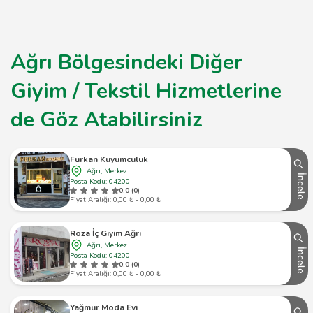
Ağrı Bölgesindeki Diğer
Giyim / Tekstil Hizmetlerine
de Göz Atabilirsiniz
Furkan Kuyumculuk
Ağrı, Merkez
İncele
Posta Kodu: 04200
0.0 (0)
Fiyat Aralığı: 0,00 ₺ - 0,00 ₺
Roza İç Giyim Ağrı
Ağrı, Merkez
İncele
Posta Kodu: 04200
0.0 (0)
Fiyat Aralığı: 0,00 ₺ - 0,00 ₺
Yağmur Moda Evi