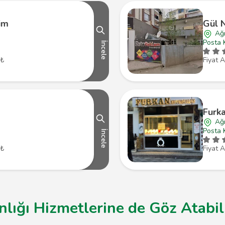
im
Gül 
Ağr
Posta 
İncele
 ₺
Fiyat A
Furk
Ağr
Posta 
İncele
 ₺
Fiyat A
lığı Hizmetlerine de Göz Atabili