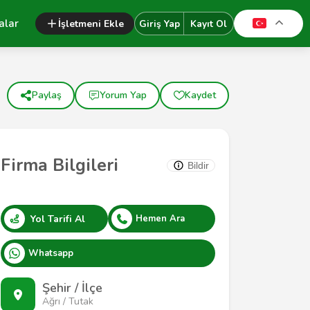
alar
İşletmeni Ekle
Giriş Yap
Kayıt Ol
Paylaş
Yorum Yap
Kaydet
Firma Bilgileri
Bildir
Yol Tarifi Al
Hemen Ara
Whatsapp
Şehir / İlçe
Ağrı / Tutak