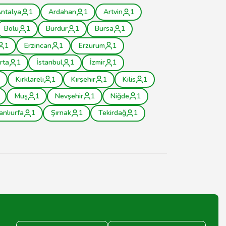
ntalya
1
Ardahan
1
Artvin
1
Bolu
1
Burdur
1
Bursa
1
1
Erzincan
1
Erzurum
1
rta
1
İstanbul
1
İzmir
1
Kırklareli
1
Kırşehir
1
Kilis
1
Muş
1
Nevşehir
1
Niğde
1
anlıurfa
1
Şırnak
1
Tekirdağ
1