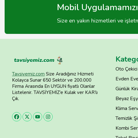
Mobil Uygulamamızı 
Size en yakın hizmetleri ve işle
Katego
Oto Çekici
Tavsiyemiz.com
Size Aradığınız Hizmeti
Evden Eve
Kolayca Sunar 650 Sektör ve 200.000
Firma Arasında En UYGUN fiyatlı Olanlar
Günlük Kira
Listelenir. TAVSİYEMİZ’e Kulak ver KAR’lı
Beyaz Eşya
Çık.
Klima Serv
Temizlik Şi
Kombi Serv
Tekel Bayi