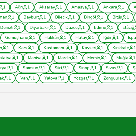
1
Ağrı
1
Aksaray
1
Amasya
1
Ankara
1
A
man
1
Bayburt
1
Bilecik
1
Bingöl
1
Bitlis
1
Denizli
1
Diyarbakır
1
Düzce
1
Edirne
1
Elâzığ
Gümüşhane
1
Hakkâri
1
Hatay
1
Iğdır
1
Ispa
n
1
Kars
1
Kastamonu
1
Kayseri
1
Kırıkkale
1
alatya
1
Manisa
1
Mardin
1
Mersin
1
Muğla
1
rya
1
Samsun
1
Siirt
1
Sinop
1
Sivas
1
Ş
ak
1
Van
1
Yalova
1
Yozgat
1
Zonguldak
1