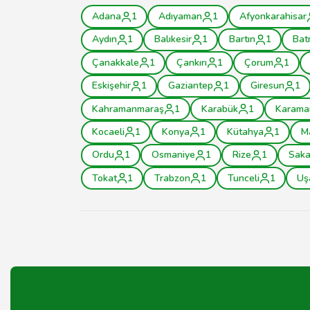
Adana
1
Adıyaman
1
Afyonkarahisar
Aydın
1
Balıkesir
1
Bartın
1
Bat
Çanakkale
1
Çankırı
1
Çorum
1
Eskişehir
1
Gaziantep
1
Giresun
1
Kahramanmaraş
1
Karabük
1
Karama
Kocaeli
1
Konya
1
Kütahya
1
M
Ordu
1
Osmaniye
1
Rize
1
Saka
Tokat
1
Trabzon
1
Tunceli
1
Uş