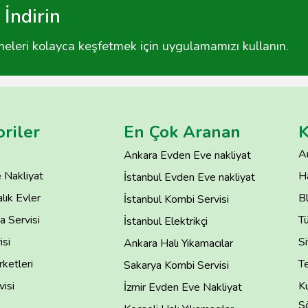
İndirin
tmeleri kolayca keşfetmek için uygulamamızı kullanın.
riler
En Çok Aranan
K
A
Ankara Evden Eve nakliyat
 Nakliyat
H
İstanbul Evden Eve nakliyat
lık Evler
B
İstanbul Kombi Servisi
 Servisi
T
İstanbul Elektrikçi
isi
Si
Ankara Halı Yıkamacılar
rketleri
Te
Sakarya Kombi Servisi
isi
Ku
İzmir Evden Eve Nakliyat
S