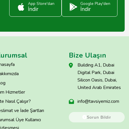
App Store'dan
Google Play'den
İndir
İndir
urumsal
Bize Ulaşın
nasayfa
Building A1, Dubai
Digital Park, Dubai
akkımızda
Silicon Oasis, Dubai,
log
United Arab Emirates
üm Hizmetler
te Nasıl Çalışır?
info@tavsiyemiz.com
slimat ve İade Şartları
Sorun Bildir
rumsal Üye Kullanıcı
özleşmesi