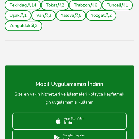
Tekirdağ
14
Tokat
2
Trabzon
6
Tunceli
1
Uşak
1
Van
3
Yalova
5
Yozgat
2
Zonguldak
3
Mobil Uygulamamızı İndirin
Size en yakın hizmetleri ve işletmeleri kolayca keşfetmek
için uygulamamızı kullanın.
App Store'dan
İndir
Google Play'den