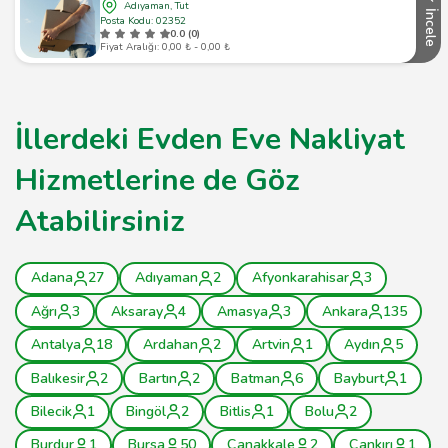
Adıyaman, Tut
İncele
Posta Kodu: 02352
0.0 (0)
Fiyat Aralığı: 0,00 ₺ - 0,00 ₺
İllerdeki Evden Eve Nakliyat
Hizmetlerine de Göz
Atabilirsiniz
Adana
27
Adıyaman
2
Afyonkarahisar
3
Ağrı
3
Aksaray
4
Amasya
3
Ankara
135
Antalya
18
Ardahan
2
Artvin
1
Aydın
5
Balıkesir
2
Bartın
2
Batman
6
Bayburt
1
Bilecik
1
Bingöl
2
Bitlis
1
Bolu
2
Burdur
1
Bursa
50
Çanakkale
2
Çankırı
1