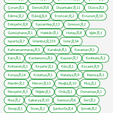
Çorum
1
Denizli
8
Diyarbakır
11
Düzce
3
Edirne
2
Elâzığ
4
Erzincan
2
Erzurum
10
Eskişehir
8
Gaziantep
13
Giresun
2
Gümüşhane
1
Hakkâri
1
Hatay
8
Iğdır
1
Isparta
7
İstanbul
233
İzmir
54
Kahramanmaraş
5
Karabük
1
Karaman
1
Kars
1
Kastamonu
1
Kayseri
7
Kırıkkale
2
Kırklareli
2
Kırşehir
1
Kilis
1
Kocaeli
9
Konya
14
Kütahya
1
Malatya
9
Manisa
3
Mardin
2
Mersin
13
Muğla
10
Muş
2
Nevşehir
3
Niğde
1
Ordu
1
Osmaniye
1
Rize
2
Sakarya
10
Samsun
6
Siirt
2
Sinop
1
Sivas
2
Şanlıurfa
4
Şırnak
2