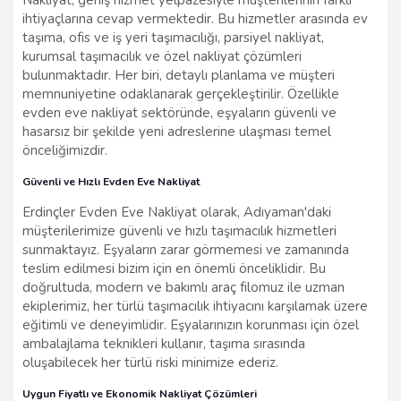
Nakliyat, geniş hizmet yelpazesiyle müşterilerinin farklı
ihtiyaçlarına cevap vermektedir. Bu hizmetler arasında ev
taşıma, ofis ve iş yeri taşımacılığı, parsiyel nakliyat,
kurumsal taşımacılık ve özel nakliyat çözümleri
bulunmaktadır. Her biri, detaylı planlama ve müşteri
memnuniyetine odaklanarak gerçekleştirilir. Özellikle
evden eve nakliyat sektöründe, eşyaların güvenli ve
hasarsız bir şekilde yeni adreslerine ulaşması temel
önceliğimizdir.
Güvenli ve Hızlı Evden Eve Nakliyat
Erdinçler Evden Eve Nakliyat olarak, Adıyaman'daki
müşterilerimize güvenli ve hızlı taşımacılık hizmetleri
sunmaktayız. Eşyaların zarar görmemesi ve zamanında
teslim edilmesi bizim için en önemli önceliklidir. Bu
doğrultuda, modern ve bakımlı araç filomuz ile uzman
ekiplerimiz, her türlü taşımacılık ihtiyacını karşılamak üzere
eğitimli ve deneyimlidir. Eşyalarınızın korunması için özel
ambalajlama teknikleri kullanır, taşıma sırasında
oluşabilecek her türlü riski minimize ederiz.
Uygun Fiyatlı ve Ekonomik Nakliyat Çözümleri