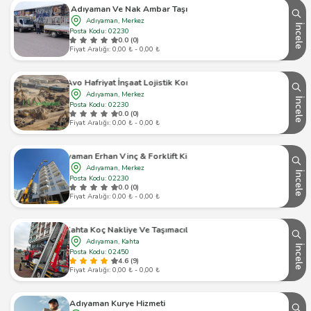
Yeni Adıyaman Ve Nak Ambar Taşımacılık
Adıyaman, Merkez
İncele
Posta Kodu: 02230
0.0 (0)
Fiyat Aralığı: 0,00 ₺ - 0,00 ₺
Avo Hafriyat İnşaat Lojistik Kom
Adıyaman, Merkez
İncele
Posta Kodu: 02230
0.0 (0)
Fiyat Aralığı: 0,00 ₺ - 0,00 ₺
Adıyaman Erhan Vinç & Forklift Kiralama
Adıyaman, Merkez
İncele
Posta Kodu: 02230
0.0 (0)
Fiyat Aralığı: 0,00 ₺ - 0,00 ₺
Kahta Koç Nakliye Ve Taşımacılık
Adıyaman, Kahta
İncele
Posta Kodu: 02450
4.6 (9)
Fiyat Aralığı: 0,00 ₺ - 0,00 ₺
Adıyaman Kurye Hizmeti