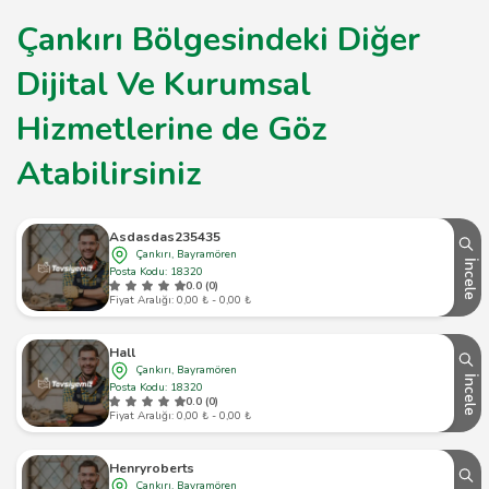
Çankırı Bölgesindeki Diğer
Dijital Ve Kurumsal
Hizmetlerine de Göz
Atabilirsiniz
Asdasdas235435
Çankırı, Bayramören
İncele
Posta Kodu: 18320
0.0 (0)
Fiyat Aralığı: 0,00 ₺ - 0,00 ₺
Hall
Çankırı, Bayramören
İncele
Posta Kodu: 18320
0.0 (0)
Fiyat Aralığı: 0,00 ₺ - 0,00 ₺
Henryroberts
Çankırı, Bayramören