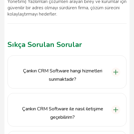
Yönetimi) Yazılımları çözümleri arayan birey ve kurumlar için
güvenilir bir adres olmayı sürdüren firma, çözüm sürecini
kolaylaştırmayı hedefler.
Sıkça Sorulan Sorular
Çankırı CRM Software hangi hizmetleri
sunmaktadır?
Çankırı CRM Software, müşteri ilişkileri yönetimi
alanında kapsamlı yazılım çözümleri sunarak
işletmelerin müşteri verilerini daha etkili bir şekilde
Çankırı CRM Software ile nasıl iletişime
yönetmelerine yardımcı olmaktadır.
geçebilirim?
Çankırı CRM Software ile iletişime geçmek için