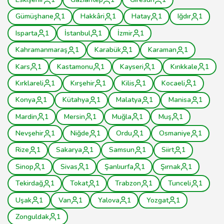
Gümüşhane
1
Hakkâri
1
Hatay
1
Iğdır
1
Isparta
1
İstanbul
1
İzmir
1
Kahramanmaraş
1
Karabük
1
Karaman
1
Kars
1
Kastamonu
1
Kayseri
1
Kırıkkale
1
Kırklareli
1
Kırşehir
1
Kilis
1
Kocaeli
1
Konya
1
Kütahya
1
Malatya
1
Manisa
1
Mardin
1
Mersin
1
Muğla
1
Muş
1
Nevşehir
1
Niğde
1
Ordu
1
Osmaniye
1
Rize
1
Sakarya
1
Samsun
1
Siirt
1
Sinop
1
Sivas
1
Şanlıurfa
1
Şırnak
1
Tekirdağ
1
Tokat
1
Trabzon
1
Tunceli
1
Uşak
1
Van
1
Yalova
1
Yozgat
1
Zonguldak
1