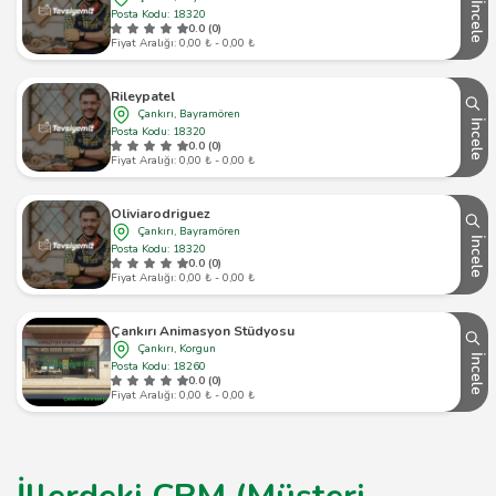
İncele
Posta Kodu: 18320
0.0 (0)
Fiyat Aralığı: 0,00 ₺ - 0,00 ₺
Rileypatel
Çankırı, Bayramören
İncele
Posta Kodu: 18320
0.0 (0)
Fiyat Aralığı: 0,00 ₺ - 0,00 ₺
Oliviarodriguez
Çankırı, Bayramören
İncele
Posta Kodu: 18320
0.0 (0)
Fiyat Aralığı: 0,00 ₺ - 0,00 ₺
Çankırı Animasyon Stüdyosu
Çankırı, Korgun
İncele
Posta Kodu: 18260
0.0 (0)
Fiyat Aralığı: 0,00 ₺ - 0,00 ₺