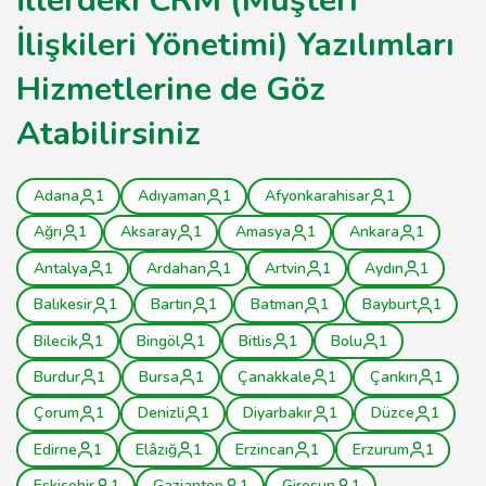
İllerdeki CRM (Müşteri
İlişkileri Yönetimi) Yazılımları
Hizmetlerine de Göz
Atabilirsiniz
Adana
1
Adıyaman
1
Afyonkarahisar
1
Ağrı
1
Aksaray
1
Amasya
1
Ankara
1
Antalya
1
Ardahan
1
Artvin
1
Aydın
1
Balıkesir
1
Bartın
1
Batman
1
Bayburt
1
Bilecik
1
Bingöl
1
Bitlis
1
Bolu
1
Burdur
1
Bursa
1
Çanakkale
1
Çankırı
1
Çorum
1
Denizli
1
Diyarbakır
1
Düzce
1
Edirne
1
Elâzığ
1
Erzincan
1
Erzurum
1
Eskişehir
1
Gaziantep
1
Giresun
1