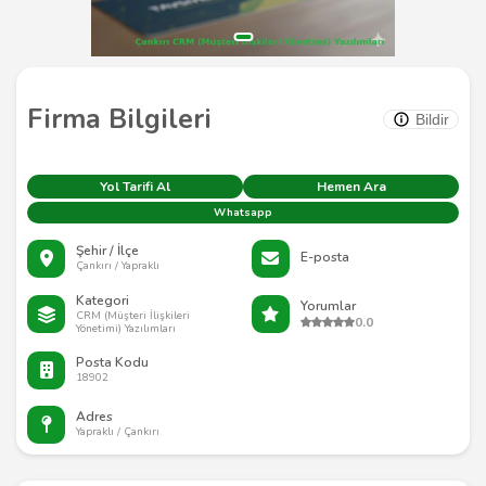
Firma Bilgileri
Bildir
Yol Tarifi Al
Hemen Ara
Whatsapp
Şehir / İlçe
E-posta
Çankırı / Yapraklı
Kategori
Yorumlar
CRM (Müşteri İlişkileri
0.0
Yönetimi) Yazılımları
Posta Kodu
18902
Adres
Yapraklı / Çankırı