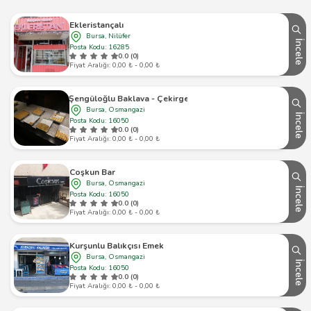
Ekleristançalı
Bursa, Nilüfer
İncele
Posta Kodu: 16285
0.0 (0)
Fiyat Aralığı: 0,00 ₺ - 0,00 ₺
Şengüloğlu Baklava - Çekirge
Bursa, Osmangazi
İncele
Posta Kodu: 16050
0.0 (0)
Fiyat Aralığı: 0,00 ₺ - 0,00 ₺
Coşkun Bar
Bursa, Osmangazi
İncele
Posta Kodu: 16050
0.0 (0)
Fiyat Aralığı: 0,00 ₺ - 0,00 ₺
Kurşunlu Balıkçısı Emek
Bursa, Osmangazi
İncele
Posta Kodu: 16050
0.0 (0)
Fiyat Aralığı: 0,00 ₺ - 0,00 ₺