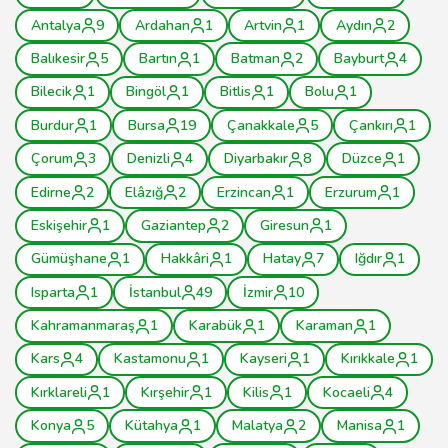
Antalya
9
Ardahan
1
Artvin
1
Aydın
2
Balıkesir
5
Bartın
1
Batman
2
Bayburt
4
Bilecik
1
Bingöl
1
Bitlis
1
Bolu
1
Burdur
1
Bursa
19
Çanakkale
5
Çankırı
1
Çorum
3
Denizli
4
Diyarbakır
8
Düzce
1
Edirne
2
Elâzığ
2
Erzincan
1
Erzurum
1
Eskişehir
1
Gaziantep
2
Giresun
1
Gümüşhane
1
Hakkâri
1
Hatay
7
Iğdır
1
Isparta
1
İstanbul
49
İzmir
10
Kahramanmaraş
1
Karabük
1
Karaman
1
Kars
4
Kastamonu
1
Kayseri
1
Kırıkkale
1
Kırklareli
1
Kırşehir
1
Kilis
1
Kocaeli
4
Konya
5
Kütahya
1
Malatya
2
Manisa
1