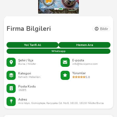
Firma Bilgileri
Bildir
Yol Tarifi Al
Hemen Ara
Whatsapp
Şehir / İlçe
E-posta
Bursa / Nilüfer
info@tavsiyemiz.com
Yorumlar
Kategori
5.0
Kahvaltı Mekanları
Posta Kodu
16285
Adres
misi köyü, Gümüştepe, Karşıyaka Cd. No:6, 16110, 16110 Ni̇lüfer/Bursa