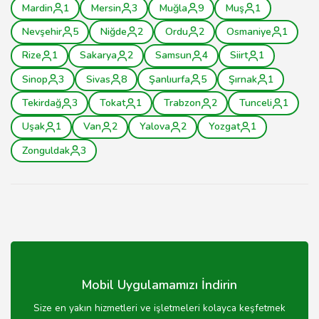
Mardin
1
Mersin
3
Muğla
9
Muş
1
Nevşehir
5
Niğde
2
Ordu
2
Osmaniye
1
Rize
1
Sakarya
2
Samsun
4
Siirt
1
Sinop
3
Sivas
8
Şanlıurfa
5
Şırnak
1
Tekirdağ
3
Tokat
1
Trabzon
2
Tunceli
1
Uşak
1
Van
2
Yalova
2
Yozgat
1
Zonguldak
3
Mobil Uygulamamızı İndirin
Size en yakın hizmetleri ve işletmeleri kolayca keşfetmek