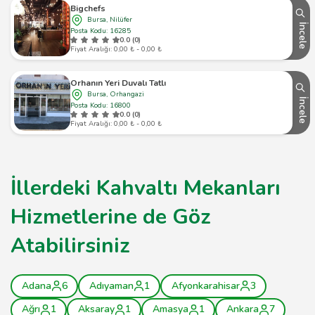
Bigchefs
Bursa, Nilüfer
İncele
Posta Kodu: 16285
0.0 (0)
Fiyat Aralığı: 0,00 ₺ - 0,00 ₺
Orhanın Yeri Duvalı Tatlı
Bursa, Orhangazi
İncele
Posta Kodu: 16800
0.0 (0)
Fiyat Aralığı: 0,00 ₺ - 0,00 ₺
İllerdeki Kahvaltı Mekanları
Hizmetlerine de Göz
Atabilirsiniz
Adana
6
Adıyaman
1
Afyonkarahisar
3
Ağrı
1
Aksaray
1
Amasya
1
Ankara
7