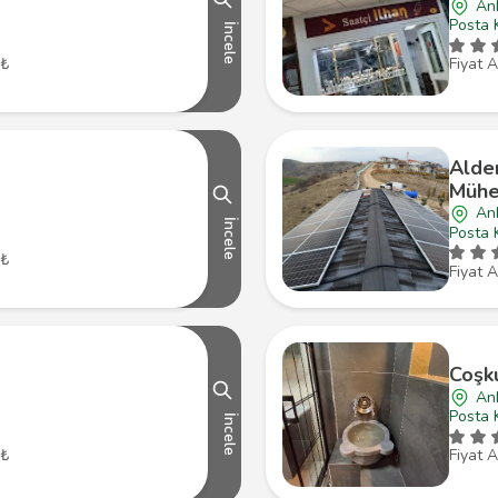
An
Posta 
İncele
 ₺
Fiyat A
Aldem
Mühen
An
İncele
Posta 
 ₺
Fiyat A
Coşk
An
Posta 
İncele
 ₺
Fiyat A