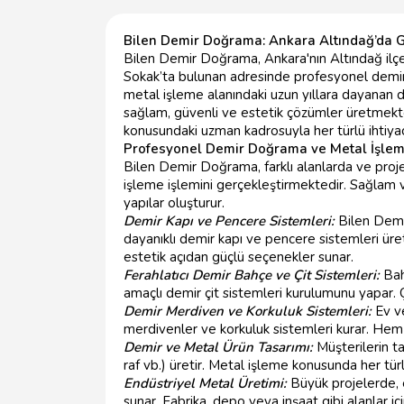
Bilen Demir Doğrama: Ankara Altındağ’da G
Bilen Demir Doğrama, Ankara'nın Altındağ ilç
Sokak’ta bulunan adresinde profesyonel demi
metal işleme alanındaki uzun yıllara dayanan d
sağlam, güvenli ve estetik çözümler üretmek
konusundaki uzman kadrosuyla her türlü ihtiyacı
Profesyonel Demir Doğrama ve Metal İşlem
Bilen Demir Doğrama, farklı alanlarda ve proj
işleme işlemini gerçekleştirmektedir. Sağlam 
yapılar oluşturur.
Demir Kapı ve Pencere Sistemleri:
Bilen Demir
dayanıklı demir kapı ve pencere sistemleri üret
estetik açıdan güçlü seçenekler sunar.
Ferahlatıcı Demir Bahçe ve Çit Sistemleri:
Bah
amaçlı demir çit sistemleri kurulumunu yapar. Çe
Demir Merdiven ve Korkuluk Sistemleri:
Ev ve
merdivenler ve korkuluk sistemleri kurar. Hem 
Demir ve Metal Ürün Tasarımı:
Müşterilerin ta
raf vb.) üretir. Metal işleme konusunda her tür
Endüstriyel Metal Üretimi:
Büyük projelerde, 
sunar. Fabrika, depo veya inşaat gibi alanlar iç