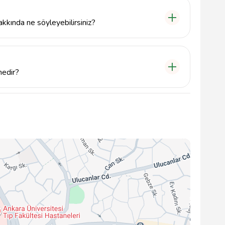
kkında ne söyleyebilirsiniz?
deneyimi ve uzman kadrosu ile güvenilir ve kaliteli
nedir?
kkında net bilgiye sahip değiliz, ancak iletişim