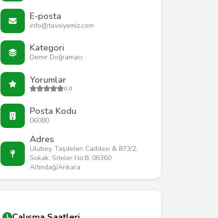
E-posta
info@tavsiyemiz.com
Kategori
Demir Doğramacı
Yorumlar
0.0
Posta Kodu
06080
Adres
Ulubey, Taşdelen Caddesi & 873/2.
Sokak, Siteler No:8, 06360
Altındağ/Ankara
Çalışma Saatleri