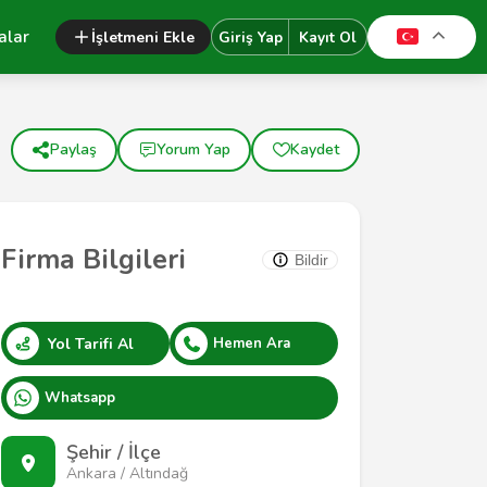
alar
İşletmeni Ekle
Giriş Yap
Kayıt Ol
Paylaş
Yorum Yap
Kaydet
Firma Bilgileri
Bildir
Yol Tarifi Al
Hemen Ara
Whatsapp
Şehir / İlçe
Ankara / Altındağ