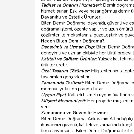
Tadilat ve Onarım Hizmetleri:
Demir doğrama v
hizmeti sunar. Eski veya hasar görmüş demir ür
Dayanıklı ve Estetik Ürünler
Bilen Demir Doğrama, dayanıklı, güvenli ve es
doğrama işlemi, özenle yapılır ve uzun ömürlü
çözümler ile mekanlarınızı güzelleştirir ve güven
Neden Bilen Demir Doğrama?
Deneyimli ve Uzman Ekip:
Bilen Demir Doğra
deneyimli ve uzman ekibiyle her türlü projeyi t
Kaliteli ve Sağlam Ürünler:
Yüksek kaliteli m
ürünler üretir.
Özel Tasarım Çözümler:
Müşterilerinin taleple
tasarımları gerçekleştirir.
Zamanında Teslimat:
Bilen Demir Doğrama, pr
memnuniyetini ön planda tutar.
Uygun Fiyat
: Kaliteli hizmeti uygun fiyatlarl
Müşteri Memnuniyeti:
Her projede müşteri me
verir.
Zamanında ve Güvenilir Hizmet
Bilen Demir Doğrama, Ankara'nın Altındağ ilç
ihtiyacınızı güvenli, kaliteli ve zamanında karş
firma arıyorsanız, Bilen Demir Doğrama ile ile