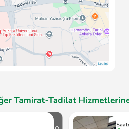
Leaflet
er Tamirat-Tadilat Hizmetlerine
Saatç