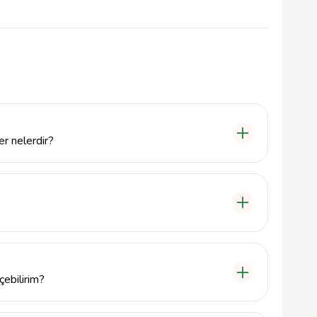
r nelerdir?
işleme, güvenlik demir kapıları, ferforje ürünler ve
etler sunmaktadır.
?
lçesinde, Ulubey Mahallesi, Taşdelen Caddesi ile
çebilirim?
ralı telefondan veya info@tavsiyemiz.com e-posta