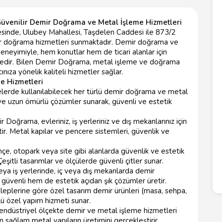
üvenilir Demir Doğrama ve Metal İşleme Hizmetleri
esinde, Ulubey Mahallesi, Taşdelen Caddesi ile 873/2
r doğrama hizmetleri sunmaktadır. Demir doğrama ve
eneyimiyle, hem konutlar hem de ticari alanlar için
tedir. Bilen Demir Doğrama, metal işleme ve doğrama
nıza yönelik kaliteli hizmetler sağlar.
e Hizmetleri
elerde kullanılabilecek her türlü demir doğrama ve metal
ve uzun ömürlü çözümler sunarak, güvenli ve estetik
 Doğrama, evleriniz, iş yerleriniz ve dış mekanlarınız için
ir. Metal kapılar ve pencere sistemleri, güvenlik ve
çe, otopark veya site gibi alanlarda güvenlik ve estetik
şitli tasarımlar ve ölçülerde güvenli çitler sunar.
ya iş yerlerinde, iç veya dış mekanlarda demir
güvenli hem de estetik açıdan şık çözümler üretir.
leplerine göre özel tasarım demir ürünleri (masa, sehpa,
lü özel yapım hizmeti sunar.
endüstriyel ölçekte demir ve metal işleme hizmetleri
in sağlam metal yapıların üretimini gerçekleştirir.