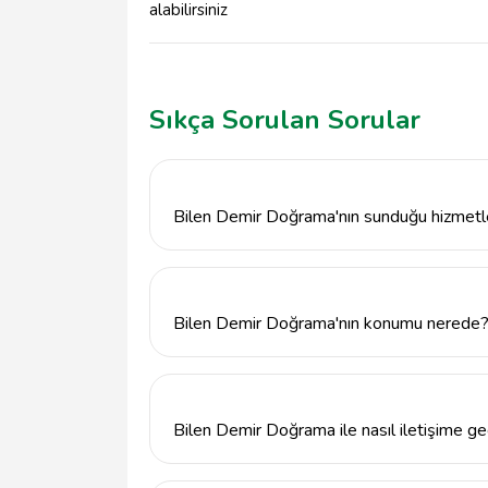
alabilirsiniz
Sıkça Sorulan Sorular
Bilen Demir Doğrama'nın sunduğu hizmetle
Bilen Demir Doğrama, demir doğrama, metal 
özel tasarım metal yapılar gibi çeşitli hizm
Bilen Demir Doğrama'nın konumu nerede
Bilen Demir Doğrama, Ankara'nın Altındağ i
873/2 Sokak'ta yer almaktadır.
Bilen Demir Doğrama ile nasıl iletişime ge
Bilen Demir Doğrama ile 5427675977 numa