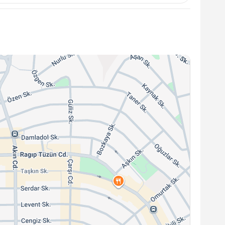
larak değişiklik göstermektedir; genellikle birkaç