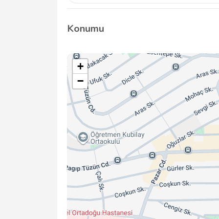
Mezar yapım süreci, tasarım onayına bağlı o
hafta içinde tamamlanmaktadır.
Konumu
+
−