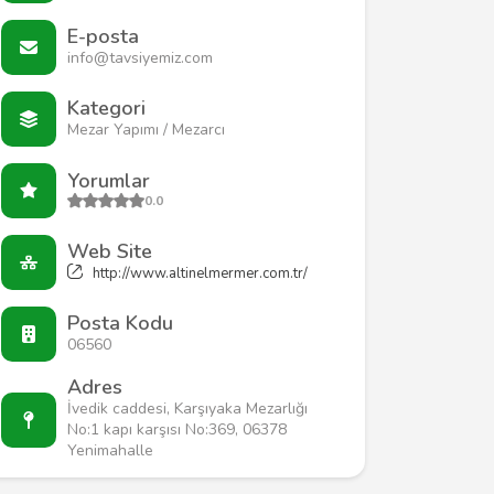
E-posta
info@tavsiyemiz.com
Kategori
Mezar Yapımı / Mezarcı
Yorumlar
0.0
Web Site
http://www.altinelmermer.com.tr/
Posta Kodu
06560
Adres
İvedik caddesi, Karşıyaka Mezarlığı
No:1 kapı karşısı No:369, 06378
Yenimahalle