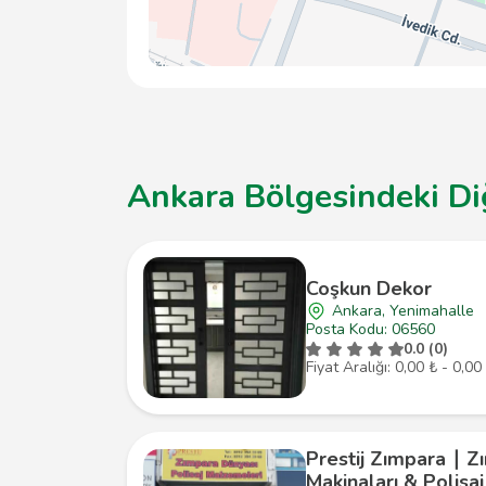
Ankara Bölgesindeki Diğ
Coşkun Dekor
Ankara, Yenimahalle
Posta Kodu: 06560
0.0 (0)
Fiyat Aralığı: 0,00 ₺ - 0,00
Prestij Zımpara ∣ Z
Makinaları & Polisaj