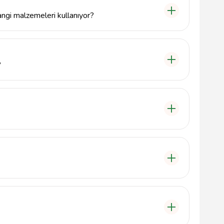
ngi malzemeleri kullanıyor?
ek kaliteli mermer ve granit taşları kullanarak
ır.
?
le ilçesinde, İvedik Caddesi üzerinde yer almaktadır.
em de modern özel mezar tasarımları sunarak her
tedir.
ime geçmek için telefon numaramız 3123347200 ve e-