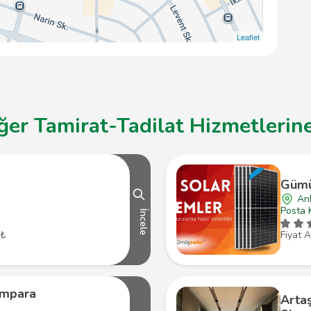
Leaflet
er Tamirat-Tadilat Hizmetlerine
Gümüş
An
Posta 
İncele
 ₺
Fiyat A
ımpara
Arta