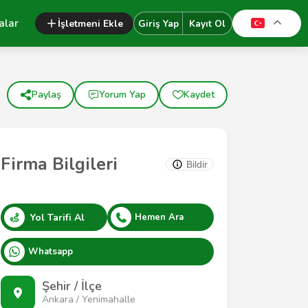
alar
İşletmeni Ekle
Giriş Yap
Kayıt Ol
Paylaş
Yorum Yap
Kaydet
Firma Bilgileri
Bildir
Yol Tarifi Al
Hemen Ara
Whatsapp
Şehir / İlçe
Ankara / Yenimahalle