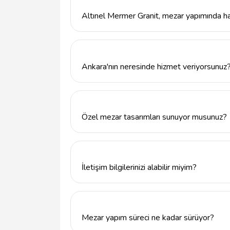
Altınel Mermer Granit, mezar yapımında ha
Altınel Mermer Granit, mezar yapımında yüks
estetik ve dayanıklı mezarlar tasarlamaktad
Ankara'nın neresinde hizmet veriyorsunuz
Altınel Mermer Granit, Ankara'nın Yenimahal
Özel mezar tasarımları sunuyor musunuz?
Evet, Altınel Mermer Granit, hem klasik h
müşterinin zevkine uygun çözümler üretmek
İletişim bilgilerinizi alabilir miyim?
Elbette! Altınel Mermer Granit ile iletiş
posta adresimiz info@tavsiyemiz.com'dur.
Mezar yapım süreci ne kadar sürüyor?