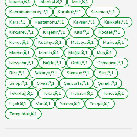
Isparta
1
İstanbul
2
İzmir
1
Kahramanmaraş
1
Karabük
1
Karaman
1
Kars
1
Kastamonu
1
Kayseri
1
Kırıkkale
1
Kırklareli
1
Kırşehir
1
Kilis
1
Kocaeli
1
Konya
1
Kütahya
1
Malatya
1
Manisa
1
Mardin
1
Mersin
1
Muğla
1
Muş
1
Nevşehir
1
Niğde
1
Ordu
1
Osmaniye
1
Rize
1
Sakarya
1
Samsun
1
Siirt
1
Sinop
1
Sivas
1
Şanlıurfa
1
Şırnak
1
Tekirdağ
1
Tokat
1
Trabzon
1
Tunceli
1
Uşak
1
Van
1
Yalova
1
Yozgat
1
Zonguldak
1