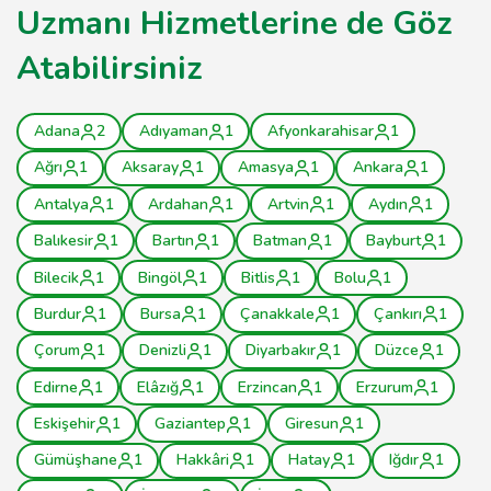
Uzmanı Hizmetlerine de Göz
Atabilirsiniz
Adana
2
Adıyaman
1
Afyonkarahisar
1
Ağrı
1
Aksaray
1
Amasya
1
Ankara
1
Antalya
1
Ardahan
1
Artvin
1
Aydın
1
Balıkesir
1
Bartın
1
Batman
1
Bayburt
1
Bilecik
1
Bingöl
1
Bitlis
1
Bolu
1
Burdur
1
Bursa
1
Çanakkale
1
Çankırı
1
Çorum
1
Denizli
1
Diyarbakır
1
Düzce
1
Edirne
1
Elâzığ
1
Erzincan
1
Erzurum
1
Eskişehir
1
Gaziantep
1
Giresun
1
Gümüşhane
1
Hakkâri
1
Hatay
1
Iğdır
1