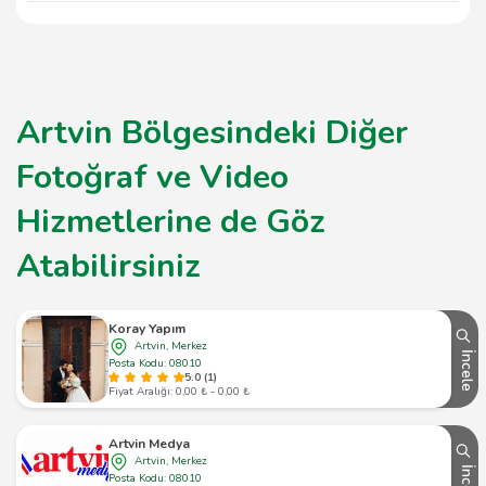
360 derece video çekim süresi, projenin kapsamına
ve özelliklerine bağlı olarak değişiklik
göstermektedir. Genellikle, hazırlık süreçleriyle
birlikte birkaç saatten bir güne kadar sürmektedir.
Artvin Bölgesindeki Diğer
Fotoğraf ve Video
Hizmetlerine de Göz
Atabilirsiniz
Koray Yapım
Artvin, Merkez
İncele
Posta Kodu: 08010
5.0 (1)
Fiyat Aralığı: 0,00 ₺ - 0,00 ₺
Artvin Medya
Artvin, Merkez
İncele
Posta Kodu: 08010