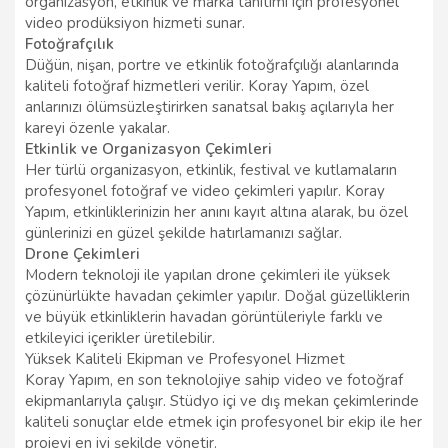
organizasyon, etkinlik ve marka tanıtımı için profesyonel
video prodüksiyon hizmeti sunar.
Fotoğrafçılık
Düğün, nişan, portre ve etkinlik fotoğrafçılığı alanlarında
kaliteli fotoğraf hizmetleri verilir. Koray Yapım, özel
anlarınızı ölümsüzleştirirken sanatsal bakış açılarıyla her
kareyi özenle yakalar.
Etkinlik ve Organizasyon Çekimleri
Her türlü organizasyon, etkinlik, festival ve kutlamaların
profesyonel fotoğraf ve video çekimleri yapılır. Koray
Yapım, etkinliklerinizin her anını kayıt altına alarak, bu özel
günlerinizi en güzel şekilde hatırlamanızı sağlar.
Drone Çekimleri
Modern teknoloji ile yapılan drone çekimleri ile yüksek
çözünürlükte havadan çekimler yapılır. Doğal güzelliklerin
ve büyük etkinliklerin havadan görüntüleriyle farklı ve
etkileyici içerikler üretilebilir.
Yüksek Kaliteli Ekipman ve Profesyonel Hizmet
Koray Yapım, en son teknolojiye sahip video ve fotoğraf
ekipmanlarıyla çalışır. Stüdyo içi ve dış mekan çekimlerinde
kaliteli sonuçlar elde etmek için profesyonel bir ekip ile her
projeyi en iyi şekilde yönetir.