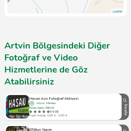
Leaflet
Artvin Bölgesindeki Diğer
Fotoğraf ve Video
Hizmetlerine de Göz
Atabilirsiniz
Hasan Avcı Fotoğraf Atölyesi
Artvin, Merkez
İncele
Posta Kodu: 08010
0.0 (0)
Fiyat Aralığı: 0,00 ₺ - 0,00 ₺
Eflâtun Yapım