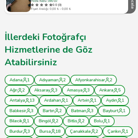
İncele
Posta Kodu: 08010
0.0 (0)
Fiyat Aralığı: 0,00 ₺ - 0,00 ₺
İllerdeki Fotoğrafçı
Hizmetlerine de Göz
Atabilirsiniz
Adana
1
Adıyaman
2
Afyonkarahisar
2
Ağrı
2
Aksaray
3
Amasya
3
Ankara
5
Antalya
13
Ardahan
1
Artvin
1
Aydın
1
Balıkesir
3
Bartın
2
Batman
3
Bayburt
1
Bilecik
1
Bingöl
2
Bitlis
2
Bolu
1
Burdur
3
Bursa
18
Çanakkale
2
Çankırı
1