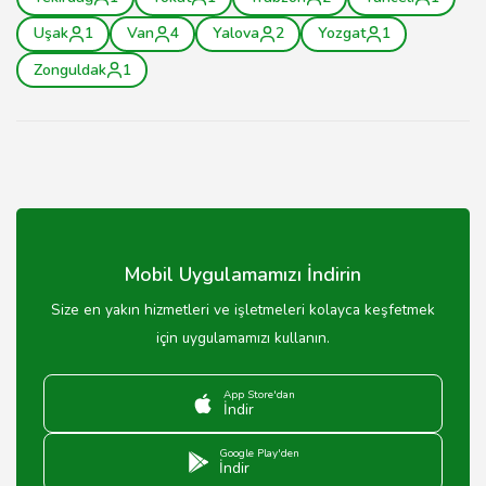
Uşak
1
Van
4
Yalova
2
Yozgat
1
Zonguldak
1
Mobil Uygulamamızı İndirin
Size en yakın hizmetleri ve işletmeleri kolayca keşfetmek
için uygulamamızı kullanın.
App Store'dan
İndir
Google Play'den
İndir