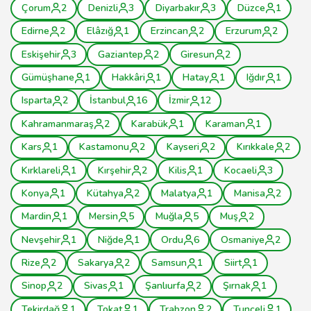
Çorum
2
Denizli
3
Diyarbakır
3
Düzce
1
Edirne
2
Elâzığ
1
Erzincan
2
Erzurum
2
Eskişehir
3
Gaziantep
2
Giresun
2
Gümüşhane
1
Hakkâri
1
Hatay
1
Iğdır
1
Isparta
2
İstanbul
16
İzmir
12
Kahramanmaraş
2
Karabük
1
Karaman
1
Kars
1
Kastamonu
2
Kayseri
2
Kırıkkale
2
Kırklareli
1
Kırşehir
2
Kilis
1
Kocaeli
3
Konya
1
Kütahya
2
Malatya
1
Manisa
2
Mardin
1
Mersin
5
Muğla
5
Muş
2
Nevşehir
1
Niğde
1
Ordu
6
Osmaniye
2
Rize
2
Sakarya
2
Samsun
1
Siirt
1
Sinop
2
Sivas
1
Şanlıurfa
2
Şırnak
1
Tekirdağ
1
Tokat
1
Trabzon
2
Tunceli
1