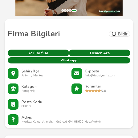
Firma Bilgileri
Bildir
Yol Tarifi Al
Hemen Ara
Whatsapp
Şehir / İlçe
E-posta
Artvin / Merkez
info@tavsiyemiz.com
Yorumlar
Kategori
5.0
Fotoğrafçı
Posta Kodu
08010
Adres
Merkez Kuledibi, mah. İnönü cad 6/4, 08600 Hopa/Artvin