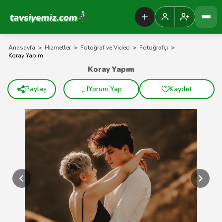
Tavsiyemiz Anasayfa
Anasayfa
>
Hizmetler
>
Fotoğraf ve Video
>
Fotoğrafçı
>
Koray Yapım
Koray Yapım
Paylaş
Yorum Yap
Kaydet