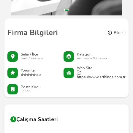
Firma Bilgileri
Bildir
Şehir / İlçe
Kategori
İzmir / Karşıyaka
Animasyon Stüdyoları
Web Site
Yorumlar
0.0
https://www.arthings.com.tr
Posta Kodu
35570
Çalışma Saatleri