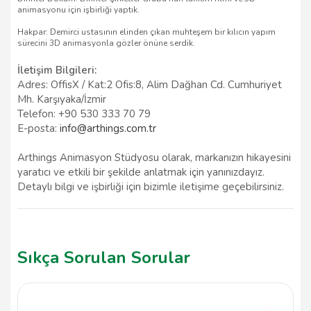
animasyonu için işbirliği yaptık.
Hakpar: Demirci ustasının elinden çıkan muhteşem bir kılıcın yapım
sürecini 3D animasyonla gözler önüne serdik.
İletişim Bilgileri:
Adres: OffisX / Kat:2 Ofis:8, Alim Dağhan Cd. Cumhuriyet
Mh. Karşıyaka/İzmir
Telefon: +90 530 333 70 79
E-posta:
info@arthings.com.tr
Arthings Animasyon Stüdyosu olarak, markanızın hikayesini
yaratıcı ve etkili bir şekilde anlatmak için yanınızdayız.
Detaylı bilgi ve işbirliği için bizimle iletişime geçebilirsiniz.
Sıkça Sorulan Sorular