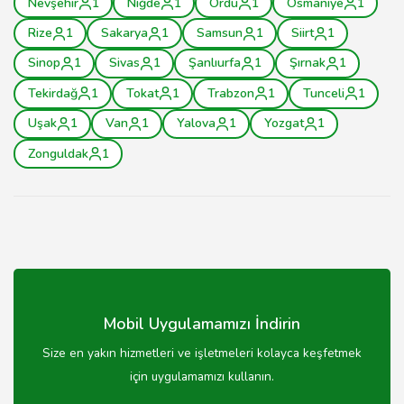
Nevşehir
1
Niğde
1
Ordu
1
Osmaniye
1
Rize
1
Sakarya
1
Samsun
1
Siirt
1
Sinop
1
Sivas
1
Şanlıurfa
1
Şırnak
1
Tekirdağ
1
Tokat
1
Trabzon
1
Tunceli
1
Uşak
1
Van
1
Yalova
1
Yozgat
1
Zonguldak
1
Mobil Uygulamamızı İndirin
Size en yakın hizmetleri ve işletmeleri kolayca keşfetmek
için uygulamamızı kullanın.