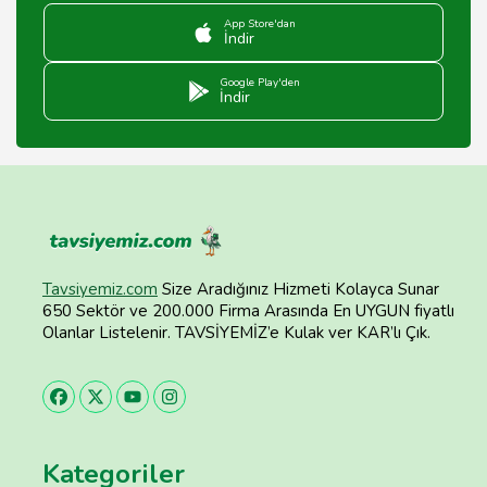
App Store'dan
İndir
Google Play'den
İndir
Tavsiyemiz.com
Size Aradığınız Hizmeti Kolayca Sunar
650 Sektör ve 200.000 Firma Arasında En UYGUN fiyatlı
Olanlar Listelenir. TAVSİYEMİZ’e Kulak ver KAR’lı Çık.
Kategoriler