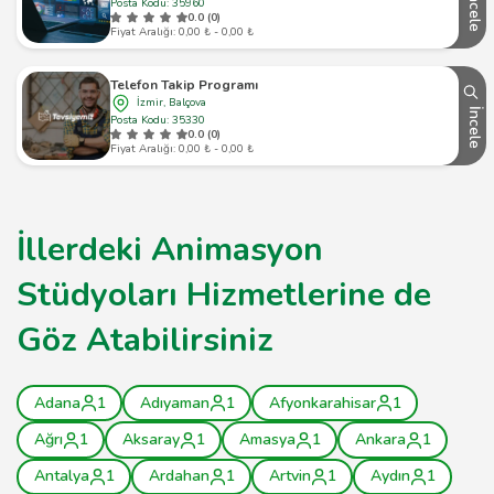
İncele
Posta Kodu: 35960
0.0 (0)
Fiyat Aralığı: 0,00 ₺ - 0,00 ₺
Telefon Takip Programı
İzmir, Balçova
İncele
Posta Kodu: 35330
0.0 (0)
Fiyat Aralığı: 0,00 ₺ - 0,00 ₺
İllerdeki Animasyon
Stüdyoları Hizmetlerine de
Göz Atabilirsiniz
Adana
1
Adıyaman
1
Afyonkarahisar
1
Ağrı
1
Aksaray
1
Amasya
1
Ankara
1
Antalya
1
Ardahan
1
Artvin
1
Aydın
1