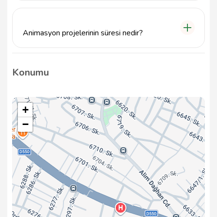
Arthings Animasyon Stüdyosu, her sektörden
müşteriye özel çözümler sunarak, markaların dijital
dünyada öne çıkmalarına yardımcı olmaktadır.
Animasyon projelerinin süresi nedir?
Animasyon projelerinin süresi, projeye özgü
gereksinimlere bağlı olarak değişiklik
Konumu
göstermektedir. Detaylı bilgi için Arthings
Animasyon Stüdyosu ile iletişime geçebilirsiniz.
+
−