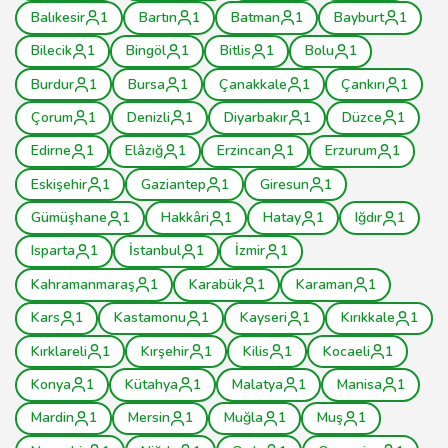
Balıkesir
1
Bartın
1
Batman
1
Bayburt
1
Bilecik
1
Bingöl
1
Bitlis
1
Bolu
1
Burdur
1
Bursa
1
Çanakkale
1
Çankırı
1
Çorum
1
Denizli
1
Diyarbakır
1
Düzce
1
Edirne
1
Elâzığ
1
Erzincan
1
Erzurum
1
Eskişehir
1
Gaziantep
1
Giresun
1
Gümüşhane
1
Hakkâri
1
Hatay
1
Iğdır
1
Isparta
1
İstanbul
1
İzmir
1
Kahramanmaraş
1
Karabük
1
Karaman
1
Kars
1
Kastamonu
1
Kayseri
1
Kırıkkale
1
Kırklareli
1
Kırşehir
1
Kilis
1
Kocaeli
1
Konya
1
Kütahya
1
Malatya
1
Manisa
1
Mardin
1
Mersin
1
Muğla
1
Muş
1