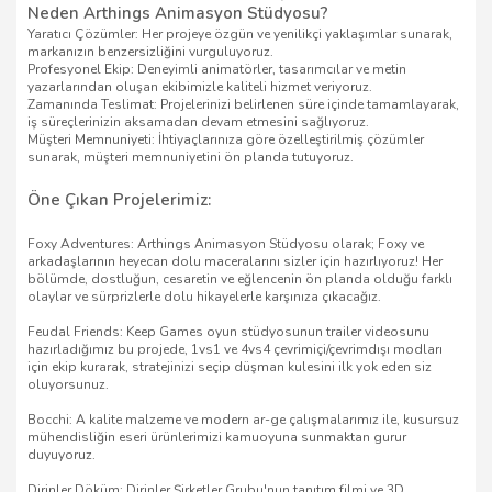
Neden Arthings Animasyon Stüdyosu?
Yaratıcı Çözümler: Her projeye özgün ve yenilikçi yaklaşımlar sunarak,
markanızın benzersizliğini vurguluyoruz.
Profesyonel Ekip: Deneyimli animatörler, tasarımcılar ve metin
yazarlarından oluşan ekibimizle kaliteli hizmet veriyoruz.
Zamanında Teslimat: Projelerinizi belirlenen süre içinde tamamlayarak,
iş süreçlerinizin aksamadan devam etmesini sağlıyoruz.
Müşteri Memnuniyeti: İhtiyaçlarınıza göre özelleştirilmiş çözümler
sunarak, müşteri memnuniyetini ön planda tutuyoruz.
Öne Çıkan Projelerimiz:
Foxy Adventures: Arthings Animasyon Stüdyosu olarak; Foxy ve
arkadaşlarının heyecan dolu maceralarını sizler için hazırlıyoruz! Her
bölümde, dostluğun, cesaretin ve eğlencenin ön planda olduğu farklı
olaylar ve sürprizlerle dolu hikayelerle karşınıza çıkacağız.
Feudal Friends: Keep Games oyun stüdyosunun trailer videosunu
hazırladığımız bu projede, 1vs1 ve 4vs4 çevrimiçi/çevrimdışı modları
için ekip kurarak, stratejinizi seçip düşman kulesini ilk yok eden siz
oluyorsunuz.
Bocchi: A kalite malzeme ve modern ar-ge çalışmalarımız ile, kusursuz
mühendisliğin eseri ürünlerimizi kamuoyuna sunmaktan gurur
duyuyoruz.
Dirinler Döküm: Dirinler Şirketler Grubu'nun tanıtım filmi ve 3D