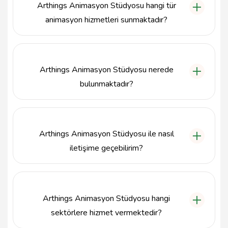
Arthings Animasyon Stüdyosu hangi tür
animasyon hizmetleri sunmaktadır?
Arthings Animasyon Stüdyosu, 2D ve 3D
animasyon, karakter tasarımı, storyboard hazırlama
ve dijital içerik üretimi gibi çeşitli animasyon
Arthings Animasyon Stüdyosu nerede
hizmetleri sunmaktadır.
bulunmaktadır?
Arthings Animasyon Stüdyosu, İzmir'in Karşıyaka
ilçesinde, Alim Dağhan Caddesi No:1/1 Kat 2 D:8
Cumhuriyet Mahallesi adresinde yer almaktadır.
Arthings Animasyon Stüdyosu ile nasıl
iletişime geçebilirim?
Arthings Animasyon Stüdyosu ile iletişime geçmek
için 530 333 70 79 numaralı telefonu arayabilir veya
info@arthings.com.tr e-posta adresine yazabilirsiniz.
Arthings Animasyon Stüdyosu hangi
sektörlere hizmet vermektedir?