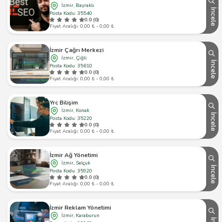
İzmir, Bayraklı
İncele
Posta Kodu: 35540
0.0 (0)
Fiyat Aralığı: 0,00 ₺ - 0,00 ₺
İzmir Çağrı Merkezi
İzmir, Çiğli
İncele
Posta Kodu: 35610
0.0 (0)
Fiyat Aralığı: 0,00 ₺ - 0,00 ₺
Yrc Bilişim
İzmir, Konak
İncele
Posta Kodu: 35220
0.0 (0)
Fiyat Aralığı: 0,00 ₺ - 0,00 ₺
İzmir Ağ Yönetimi
İzmir, Selçuk
İncele
Posta Kodu: 35920
0.0 (0)
Fiyat Aralığı: 0,00 ₺ - 0,00 ₺
İzmir Reklam Yönetimi
İzmir, Karaburun