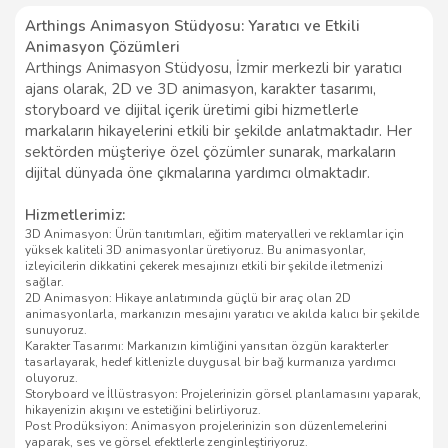
Arthings Animasyon Stüdyosu: Yaratıcı ve Etkili
Animasyon Çözümleri
Arthings Animasyon Stüdyosu, İzmir merkezli bir yaratıcı
ajans olarak, 2D ve 3D animasyon, karakter tasarımı,
storyboard ve dijital içerik üretimi gibi hizmetlerle
markaların hikayelerini etkili bir şekilde anlatmaktadır. Her
sektörden müşteriye özel çözümler sunarak, markaların
dijital dünyada öne çıkmalarına yardımcı olmaktadır.
Hizmetlerimiz:
3D Animasyon: Ürün tanıtımları, eğitim materyalleri ve reklamlar için
yüksek kaliteli 3D animasyonlar üretiyoruz. Bu animasyonlar,
izleyicilerin dikkatini çekerek mesajınızı etkili bir şekilde iletmenizi
sağlar.
2D Animasyon: Hikaye anlatımında güçlü bir araç olan 2D
animasyonlarla, markanızın mesajını yaratıcı ve akılda kalıcı bir şekilde
sunuyoruz.
Karakter Tasarımı: Markanızın kimliğini yansıtan özgün karakterler
tasarlayarak, hedef kitlenizle duygusal bir bağ kurmanıza yardımcı
oluyoruz.
Storyboard ve İllüstrasyon: Projelerinizin görsel planlamasını yaparak,
hikayenizin akışını ve estetiğini belirliyoruz.
Post Prodüksiyon: Animasyon projelerinizin son düzenlemelerini
yaparak, ses ve görsel efektlerle zenginleştiriyoruz.