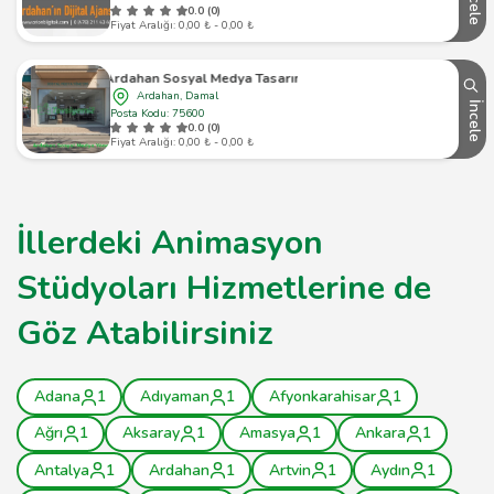
İncele
0.0 (0)
Fiyat Aralığı: 0,00 ₺ - 0,00 ₺
Ardahan Sosyal Medya Tasarımı
Ardahan, Damal
İncele
Posta Kodu: 75600
0.0 (0)
Fiyat Aralığı: 0,00 ₺ - 0,00 ₺
İllerdeki Animasyon
Stüdyoları Hizmetlerine de
Göz Atabilirsiniz
Adana
1
Adıyaman
1
Afyonkarahisar
1
Ağrı
1
Aksaray
1
Amasya
1
Ankara
1
Antalya
1
Ardahan
1
Artvin
1
Aydın
1