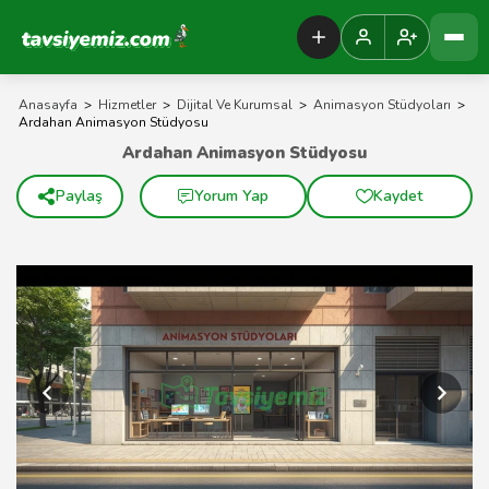
Tavsiyemiz Anasayfa
Anasayfa
>
Hizmetler
>
Dijital Ve Kurumsal
>
Animasyon Stüdyoları
>
Ardahan Animasyon Stüdyosu
Ardahan Animasyon Stüdyosu
Paylaş
Yorum Yap
Kaydet