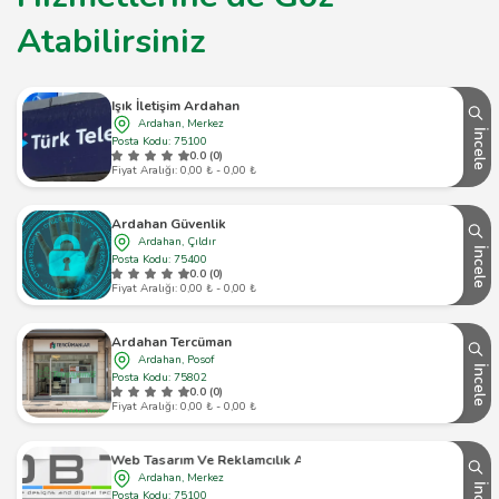
Atabilirsiniz
Işık İletişim Ardahan
Ardahan, Merkez
İncele
Posta Kodu: 75100
0.0 (0)
Fiyat Aralığı: 0,00 ₺ - 0,00 ₺
Ardahan Güvenlik
Ardahan, Çıldır
İncele
Posta Kodu: 75400
0.0 (0)
Fiyat Aralığı: 0,00 ₺ - 0,00 ₺
Ardahan Tercüman
Ardahan, Posof
İncele
Posta Kodu: 75802
0.0 (0)
Fiyat Aralığı: 0,00 ₺ - 0,00 ₺
Obt Web Tasarım Ve Reklamcılık Ardahan
Ardahan, Merkez
Posta Kodu: 75100