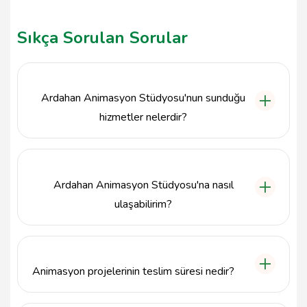
Sıkça Sorulan Sorular
Ardahan Animasyon Stüdyosu'nun sunduğu
hizmetler nelerdir?
Ardahan Animasyon Stüdyosu, animasyon film
yapımı, karakter tasarımı, hareketli grafikler ve
2D/3D animasyon hizmetleri sunmaktadır. Her
Ardahan Animasyon Stüdyosu'na nasıl
projeye özel çözümler geliştirerek müşteri
ihtiyaçlarını karşılamayı hedefliyoruz.
ulaşabilirim?
Ardahan Animasyon Stüdyosu'na ulaşmak için 500
000 0000 numaralı telefonu arayabilir veya Çıldır,
Ardahan adresinden ofisimize gelebilirsiniz.
Animasyon projelerinin teslim süresi nedir?
Animasyon projelerinin teslim süresi, projenin