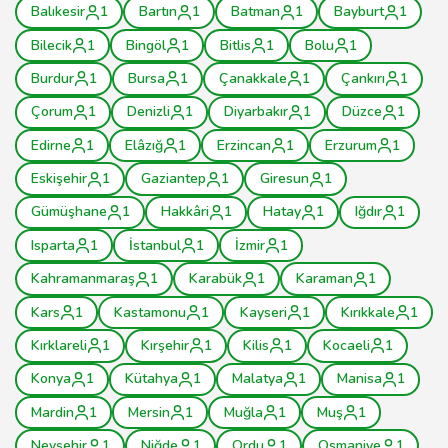
Balıkesir
1
Bartın
1
Batman
1
Bayburt
1
Bilecik
1
Bingöl
1
Bitlis
1
Bolu
1
Burdur
1
Bursa
1
Çanakkale
1
Çankırı
1
Çorum
1
Denizli
1
Diyarbakır
1
Düzce
1
Edirne
1
Elâzığ
1
Erzincan
1
Erzurum
1
Eskişehir
1
Gaziantep
1
Giresun
1
Gümüşhane
1
Hakkâri
1
Hatay
1
Iğdır
1
Isparta
1
İstanbul
1
İzmir
1
Kahramanmaraş
1
Karabük
1
Karaman
1
Kars
1
Kastamonu
1
Kayseri
1
Kırıkkale
1
Kırklareli
1
Kırşehir
1
Kilis
1
Kocaeli
1
Konya
1
Kütahya
1
Malatya
1
Manisa
1
Mardin
1
Mersin
1
Muğla
1
Muş
1
Nevşehir
1
Niğde
1
Ordu
1
Osmaniye
1