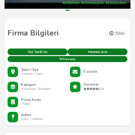
Firma Bilgileri
Bildir
Yol Tarifi Al
Hemen Ara
Whatsapp
Şehir / İlçe
E-posta
Ardahan / Çıldır
Yorumlar
Kategori
0.0
Animasyon Stüdyoları
Posta Kodu
75400
Adres
Çıldır / Ardahan