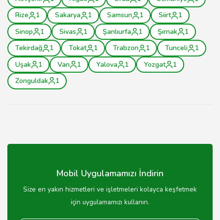
Rize
1
Sakarya
1
Samsun
1
Siirt
1
Sinop
1
Sivas
1
Şanlıurfa
1
Şırnak
1
Tekirdağ
1
Tokat
1
Trabzon
1
Tunceli
1
Uşak
1
Van
1
Yalova
1
Yozgat
1
Zonguldak
1
Mobil Uygulamamızı İndirin
Size en yakın hizmetleri ve işletmeleri kolayca keşfetmek
için uygulamamızı kullanın.