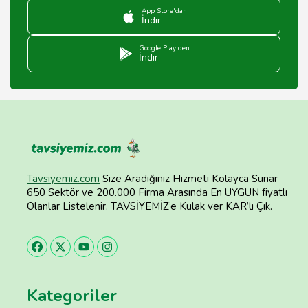
App Store'dan
İndir
Google Play'den
İndir
Tavsiyemiz.com
Size Aradığınız Hizmeti Kolayca Sunar
650 Sektör ve 200.000 Firma Arasında En UYGUN fiyatlı
Olanlar Listelenir. TAVSİYEMİZ’e Kulak ver KAR’lı Çık.
Kategoriler