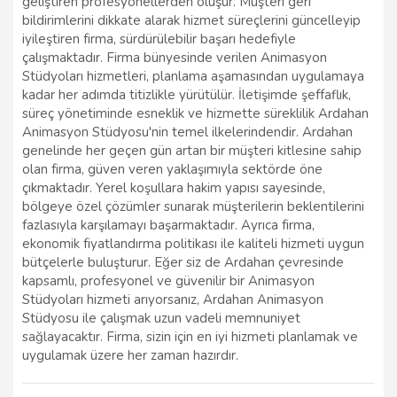
geliştiren profesyonellerden oluşur. Müşteri geri
bildirimlerini dikkate alarak hizmet süreçlerini güncelleyip
iyileştiren firma, sürdürülebilir başarı hedefiyle
çalışmaktadır. Firma bünyesinde verilen Animasyon
Stüdyoları hizmetleri, planlama aşamasından uygulamaya
kadar her adımda titizlikle yürütülür. İletişimde şeffaflık,
süreç yönetiminde esneklik ve hizmette süreklilik Ardahan
Animasyon Stüdyosu'nin temel ilkelerindendir. Ardahan
genelinde her geçen gün artan bir müşteri kitlesine sahip
olan firma, güven veren yaklaşımıyla sektörde öne
çıkmaktadır. Yerel koşullara hakim yapısı sayesinde,
bölgeye özel çözümler sunarak müşterilerin beklentilerini
fazlasıyla karşılamayı başarmaktadır. Ayrıca firma,
ekonomik fiyatlandırma politikası ile kaliteli hizmeti uygun
bütçelerle buluşturur. Eğer siz de Ardahan çevresinde
kapsamlı, profesyonel ve güvenilir bir Animasyon
Stüdyoları hizmeti arıyorsanız, Ardahan Animasyon
Stüdyosu ile çalışmak uzun vadeli memnuniyet
sağlayacaktır. Firma, sizin için en iyi hizmeti planlamak ve
uygulamak üzere her zaman hazırdır.