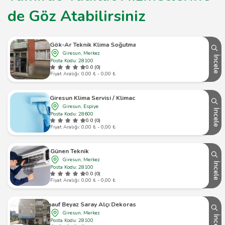
de Göz Atabilirsiniz
Gök-Ar Teknik Klima Soğutma
Giresun, Merkez
İncele
Posta Kodu: 28100
0.0 (0)
Fiyat Aralığı: 0,00 ₺ - 0,00 ₺
Giresun Klima Servisi / Klimacı
Giresun, Espiye
İncele
Posta Kodu: 28600
0.0 (0)
Fiyat Aralığı: 0,00 ₺ - 0,00 ₺
Günen Teknik
Giresun, Merkez
İncele
Posta Kodu: 28100
0.0 (0)
Fiyat Aralığı: 0,00 ₺ - 0,00 ₺
Knauf Beyaz Saray Alçı Dekorasyon
Giresun, Merkez
İncele
Posta Kodu: 28100