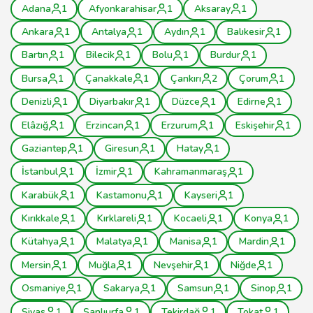
Adana
1
Afyonkarahisar
1
Aksaray
1
Ankara
1
Antalya
1
Aydın
1
Balıkesir
1
Bartın
1
Bilecik
1
Bolu
1
Burdur
1
Bursa
1
Çanakkale
1
Çankırı
2
Çorum
1
Denizli
1
Diyarbakır
1
Düzce
1
Edirne
1
Elâzığ
1
Erzincan
1
Erzurum
1
Eskişehir
1
Gaziantep
1
Giresun
1
Hatay
1
İstanbul
1
İzmir
1
Kahramanmaraş
1
Karabük
1
Kastamonu
1
Kayseri
1
Kırıkkale
1
Kırklareli
1
Kocaeli
1
Konya
1
Kütahya
1
Malatya
1
Manisa
1
Mardin
1
Mersin
1
Muğla
1
Nevşehir
1
Niğde
1
Osmaniye
1
Sakarya
1
Samsun
1
Sinop
1
Sivas
1
Şanlıurfa
1
Tekirdağ
1
Tokat
1