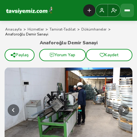
Tavsiyemiz Anasayfa
Anasayfa
>
Hizmetler
>
Tamirat-Tadilat
>
Dökümhaneler
>
Anaforoğlu Demir Sanayi
Anaforoğlu Demir Sanayi
Paylaş
Yorum Yap
Kaydet