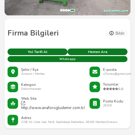
Firma Bilgileri
Bildir
Yol Tarifi Al
Hemen Ara
Whatsapp
Şehir / İlçe
E-posta
Giresun / Merkez
s7tunay@gmail.com
Yorumlar
Kategori
0.0
Dökümhaneler
Web Site
Posta Kodu
28100
http://www.anaforogludemir.com.tr/
Adres
OSB Ali Usta Cad. No:6, Gedikkaya Mahallesi, 28100 Merkez/Giresun