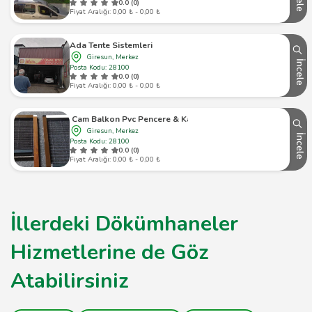
0.0 (0)
Fiyat Aralığı: 0,00 ₺ - 0,00 ₺
Ada Tente Sistemleri
Giresun, Merkez
İncele
Posta Kodu: 28100
0.0 (0)
Fiyat Aralığı: 0,00 ₺ - 0,00 ₺
Yiğitsan Cam Balkon Pvc Pencere & Kapı Sistemleri
Giresun, Merkez
İncele
Posta Kodu: 28100
0.0 (0)
Fiyat Aralığı: 0,00 ₺ - 0,00 ₺
İllerdeki Dökümhaneler
Hizmetlerine de Göz
Atabilirsiniz