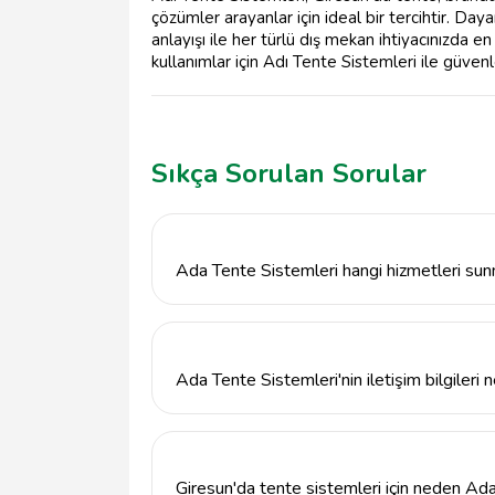
çözümler arayanlar için ideal bir tercihtir. Day
anlayışı ile her türlü dış mekan ihtiyacınızda 
kullanımlar için Adı Tente Sistemleri ile güvenle
Sıkça Sorulan Sorular
Ada Tente Sistemleri hangi hizmetleri su
Ada Tente Sistemleri, Giresun merkezde ten
koruma çözümleri sunmaktadır.
Ada Tente Sistemleri'nin iletişim bilgileri n
Ada Tente Sistemleri ile iletişime geçmek 
Isuzu servis karşısında, Gedikkaya, 28100 Gi
Giresun'da tente sistemleri için neden Ada