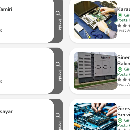
Tamiri
Kara
Gi
Posta 
İncele
 ₺
Fiyat A
Siner
Bakı
Gi
İncele
Posta 
 ₺
Fiyat A
Gires
isayar
Servi
Gi
İncele
Posta 