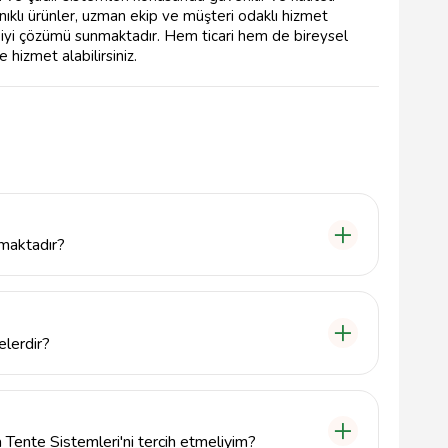
anıklı ürünler, uzman ekip ve müşteri odaklı hizmet
en iyi çözümü sunmaktadır. Hem ticari hem de bireysel
 hizmet alabilirsiniz.
nmaktadır?
te, branda ve çadır sistemleri gibi dış mekan
elerdir?
için 5058745647 numaralı telefondan ulaşabilir veya
resun Merkez'deki adresini ziyaret edebilirsiniz.
 Tente Sistemleri'ni tercih etmeliyim?