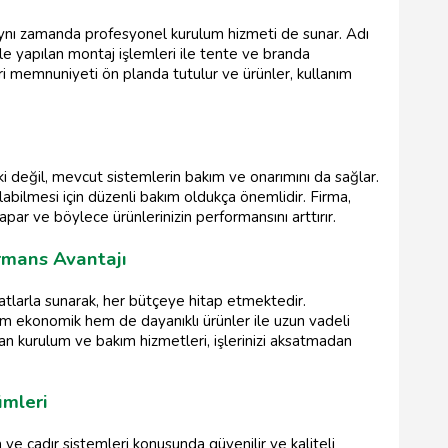
ynı zamanda profesyonel kurulum hizmeti de sunar. Adı
kle yapılan montaj işlemleri ile tente ve branda
teri memnuniyeti ön planda tutulur ve ürünler, kullanım
ki değil, mevcut sistemlerin bakım ve onarımını da sağlar.
abilmesi için düzenli bakım oldukça önemlidir. Firma,
apar ve böylece ürünlerinizin performansını arttırır.
rmans Avantajı
iyatlarla sunarak, her bütçeye hitap etmektedir.
em ekonomik hem de dayanıklı ürünler ile uzun vadeli
nan kurulum ve bakım hizmetleri, işlerinizi aksatmadan
ümleri
ve çadır sistemleri konusunda güvenilir ve kaliteli