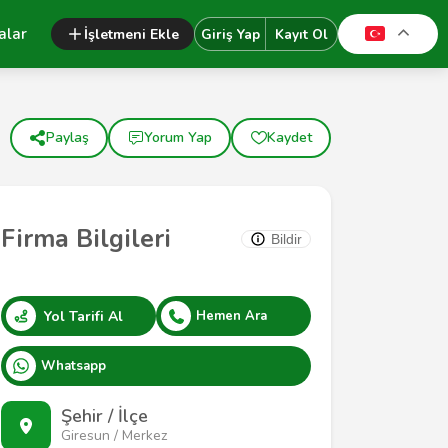
alar
İşletmeni Ekle
Giriş Yap
Kayıt Ol
Paylaş
Yorum Yap
Kaydet
Firma Bilgileri
Bildir
Yol Tarifi Al
Hemen Ara
Whatsapp
Şehir / İlçe
Giresun / Merkez