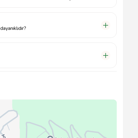
 anlayışı ve geniş ürün yelpazesi ile hem ticari hem
er sunmaktadır.
dayanıklıdır?
nda ve çadır sistemleri, her koşulda dayanıklı ve
zman ekipleri ile gerçekleştirerek, güvenli ve sağlam
yetini ön planda tutmaktadır.