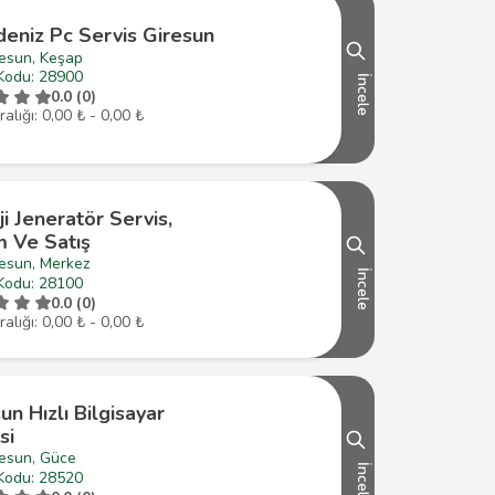
deniz Pc Servis Giresun
resun, Keşap
Kodu: 28900
İncele
0.0 (0)
ralığı: 0,00 ₺ - 0,00 ₺
ji Jeneratör Servis,
m Ve Satış
resun, Merkez
İncele
Kodu: 28100
0.0 (0)
ralığı: 0,00 ₺ - 0,00 ₺
un Hızlı Bilgisayar
si
resun, Güce
İncele
Kodu: 28520