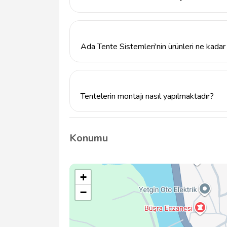
Ada Tente Sistemleri, müşteri odaklı hizmet
de bireysel kullanıma uygun kaliteli çözüml
Ada Tente Sistemleri'nin ürünleri ne kadar 
Ada Tente Sistemleri'nin sunduğu tente, bra
işlevsel olacak şekilde tasarlanmıştır.
Tentelerin montajı nasıl yapılmaktadır?
Ada Tente Sistemleri, ürünlerin montajını u
bir kurulum sağlamakta ve müşteri memnuni
Konumu
+
−