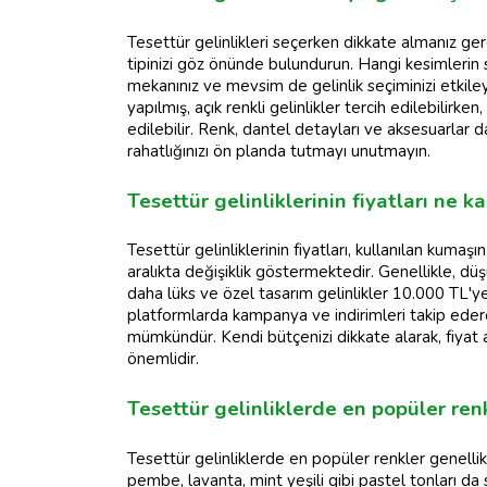
Tesettür gelinlikleri seçerken dikkate almanız gere
tipinizi göz önünde bulundurun. Hangi kesimlerin s
mekanınız ve mevsim de gelinlik seçiminizi etkiley
yapılmış, açık renkli gelinlikler tercih edilebilirk
edilebilir. Renk, dantel detayları ve aksesuarlar d
rahatlığınızı ön planda tutmayı unutmayın.
Tesettür gelinliklerinin fiyatları ne k
Tesettür gelinliklerinin fiyatları, kullanılan kumaşın
aralıkta değişiklik göstermektedir. Genellikle, dü
daha lüks ve özel tasarım gelinlikler 10.000 TL'y
platformlarda kampanya ve indirimleri takip ederek
mümkündür. Kendi bütçenizi dikkate alarak, fiyat 
önemlidir.
Tesettür gelinliklerde en popüler ren
Tesettür gelinliklerde en popüler renkler genellik
pembe, lavanta, mint yeşili gibi pastel tonları d