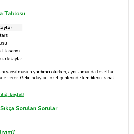
ma Tablosu
aylar
tarzı
gusu
st tasarım
tül detaylar
arzını yansıtmasına yardımcı olurken, aynı zamanda tesettür
üne serer. Gelin adayları, özel günlerinde kendilerini rahat
.
liği keşfet!
 Sıkça Sorulan Sorular
liyim?