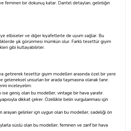
ve feminen bir dokunuş katar. Dantel detayları, gelinliğin
biye elbiseler ve diğer kıyafetlerle de uyum sağlar. Bu
liklerde şık görünmesi mümkün olur. Farklı tesettür giyim
eri gibi kutlayabilirler.
araya getirerek tesettür giyim modelleri arasında özel bir yere
e geleneksel unsurları bir arada taşımasına olanak tanır.
erini inceleyelim:
ı ise geniş olan bu modeller, vintage bir hava yaratır.
apısıyla dikkat çeker. Özellikle belin vurgulanması için
m arayan gelinler için uygun olan bu modeller, sadeliği ön
aylarla süslü olan bu modeller, feminen ve zarif bir hava