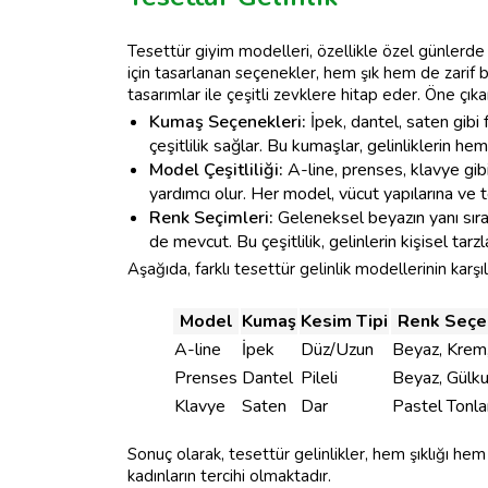
Tesettür giyim modelleri, özellikle özel günlerde
için tasarlanan seçenekler, hem şık hem de zarif bir
tasarımlar ile çeşitli zevklere hitap eder. Öne çıka
Kumaş Seçenekleri:
İpek, dantel, saten gibi f
çeşitlilik sağlar. Bu kumaşlar, gelinliklerin he
Model Çeşitliliği:
A-line, prenses, klavye gibi
yardımcı olur. Her model, vücut yapılarına ve t
Renk Seçimleri:
Geleneksel beyazın yanı sıra
de mevcut. Bu çeşitlilik, gelinlerin kişisel tarz
Aşağıda, farklı tesettür gelinlik modellerinin karşı
Model
Kumaş
Kesim Tipi
Renk Seçe
A-line
İpek
Düz/Uzun
Beyaz, Krem
Prenses
Dantel
Pileli
Beyaz, Gülk
Klavye
Saten
Dar
Pastel Tonlar
Sonuç olarak, tesettür gelinlikler, hem şıklığı he
kadınların tercihi olmaktadır.