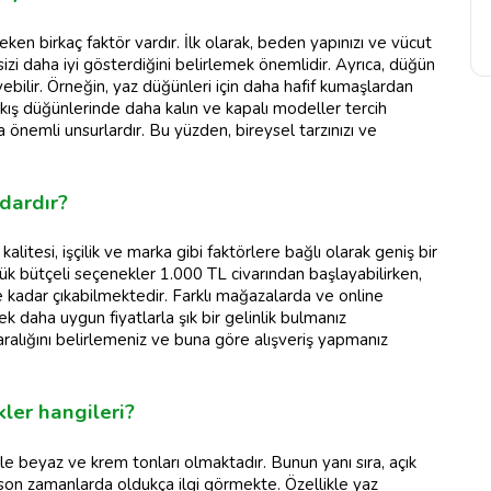
ken birkaç faktör vardır. İlk olarak, beden yapınızı ve vücut
izi daha iyi gösterdiğini belirlemek önemlidir. Ayrıca, düğün
ebilir. Örneğin, yaz düğünleri için daha hafif kumaşlardan
en, kış düğünlerinde daha kalın ve kapalı modeller tercih
a önemli unsurlardır. Bu yüzden, bireysel tarzınızı ve
adardır?
 kalitesi, işçilik ve marka gibi faktörlere bağlı olarak geniş bir
şük bütçeli seçenekler 1.000 TL civarından başlayabilirken,
e kadar çıkabilmektedir. Farklı mağazalarda ve online
 daha uygun fiyatlarla şık bir gelinlik bulmanız
aralığını belirlemeniz ve buna göre alışveriş yapmanız
kler hangileri?
le beyaz ve krem tonları olmaktadır. Bunun yanı sıra, açık
a son zamanlarda oldukça ilgi görmekte. Özellikle yaz