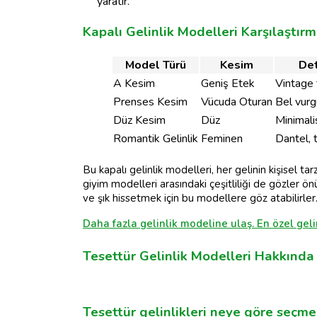
yaratır.
Kapalı Gelinlik Modelleri Karşılaştır
Model Türü
Kesim
Det
A Kesim
Geniş Etek
Vintage 
Prenses Kesim
Vücuda Oturan
Bel vur
Düz Kesim
Düz
Minimali
Romantik Gelinlik
Feminen
Dantel, 
Bu kapalı gelinlik modelleri, her gelinin kişisel t
giyim modelleri arasındaki çeşitliliği de gözler ön
ve şık hissetmek için bu modellere göz atabilirler
Daha fazla gelinlik modeline ulaş. En özel gelin
Tesettür Gelinlik Modelleri Hakkında
Tesettür gelinlikleri neye göre seçme