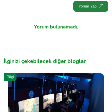
Yorum Yap
Yorum bulunamadı.
İlginizi çekebilecek diğer bloglar
Bilgi