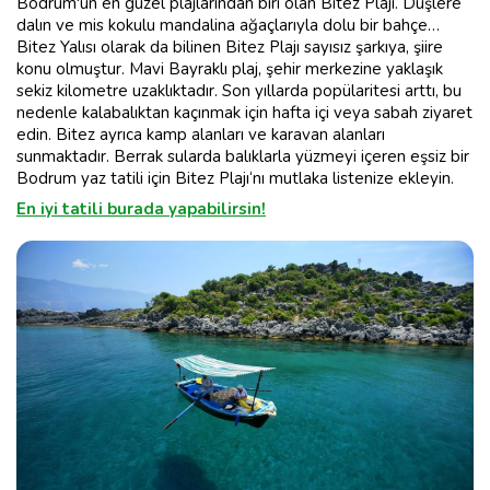
Bodrum'un en güzel plajlarından biri olan Bitez Plajı. Düşlere
dalın ve mis kokulu mandalina ağaçlarıyla dolu bir bahçe…
Bitez Yalısı olarak da bilinen Bitez Plajı sayısız şarkıya, şiire
konu olmuştur. Mavi Bayraklı plaj, şehir merkezine yaklaşık
sekiz kilometre uzaklıktadır. Son yıllarda popülaritesi arttı, bu
nedenle kalabalıktan kaçınmak için hafta içi veya sabah ziyaret
edin. Bitez ayrıca kamp alanları ve karavan alanları
sunmaktadır. Berrak sularda balıklarla yüzmeyi içeren eşsiz bir
Bodrum yaz tatili için Bitez Plajı‘nı mutlaka listenize ekleyin.
En iyi tatili burada yapabilirsin!