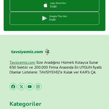
App Store'dan
İndir
Google Play'den
İndir
Tavsiyemiz.com
Size Aradığınız Hizmeti Kolayca Sunar
650 Sektör ve 200.000 Firma Arasında En UYGUN fiyatlı
Olanlar Listelenir. TAVSİYEMİZ’e Kulak ver KAR’lı Çık.
Kategoriler