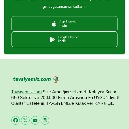
için uygulamamızı kullanın.
App Store'dan
İndir
Google Play'den
İndir
Tavsiyemiz.com
Size Aradığınız Hizmeti Kolayca Sunar
650 Sektör ve 200.000 Firma Arasında En UYGUN fiyatlı
Olanlar Listelenir. TAVSİYEMİZ’e Kulak ver KAR’lı Çık.