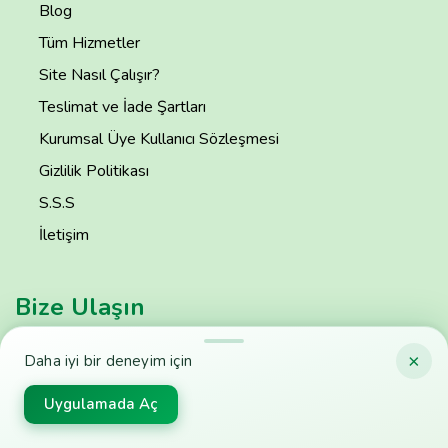
Blog
Tüm Hizmetler
Site Nasıl Çalışır?
Teslimat ve İade Şartları
Kurumsal Üye Kullanıcı Sözleşmesi
Gizlilik Politikası
S.S.S
İletişim
Bize Ulaşın
Building A1, Dubai Digital Park, Dubai Silicon Oasis,
×
Daha iyi bir deneyim için
Dubai, United Arab Emirates
Uygulamada Aç
info@tavsiyemiz.com