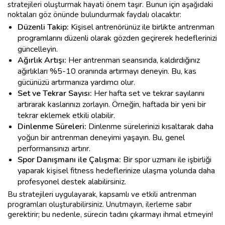
stratejileri oluşturmak hayati önem taşır. Bunun için aşağıdaki
noktaları göz önünde bulundurmak faydalı olacaktır:
Düzenli Takip:
Kişisel antrenörünüz ile birlikte antrenman
programlarını düzenli olarak gözden geçirerek hedeflerinizi
güncelleyin.
Ağırlık Artışı:
Her antrenman seansında, kaldırdığınız
ağırlıkları %5-10 oranında artırmayı deneyin. Bu, kas
gücünüzü artırmanıza yardımcı olur.
Set ve Tekrar Sayısı:
Her hafta set ve tekrar sayılarını
artırarak kaslarınızı zorlayın. Örneğin, haftada bir yeni bir
tekrar eklemek etkili olabilir.
Dinlenme Süreleri:
Dinlenme sürelerinizi kısaltarak daha
yoğun bir antrenman deneyimi yaşayın. Bu, genel
performansınızı artırır.
Spor Danışmanı ile Çalışma:
Bir spor uzmanı ile işbirliği
yaparak kişisel fitness hedeflerinize ulaşma yolunda daha
profesyonel destek alabilirsiniz.
Bu stratejileri uygulayarak, kapsamlı ve etkili antrenman
programları oluşturabilirsiniz. Unutmayın, ilerleme sabır
gerektirir; bu nedenle, sürecin tadını çıkarmayı ihmal etmeyin!