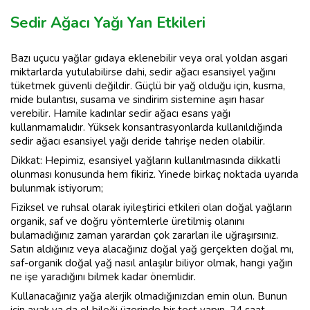
Sedir Ağacı Yağı Yan Etkileri
Bazı uçucu yağlar gıdaya eklenebilir veya oral yoldan asgari
miktarlarda yutulabilirse dahi, sedir ağacı esansiyel yağını
tüketmek güvenli değildir. Güçlü bir yağ olduğu için, kusma,
mide bulantısı, susama ve sindirim sistemine aşırı hasar
verebilir. Hamile kadınlar sedir ağacı esans yağı
kullanmamalıdır. Yüksek konsantrasyonlarda kullanıldığında
sedir ağacı esansiyel yağı deride tahrişe neden olabilir.
Dikkat: Hepimiz, esansiyel yağların kullanılmasında dikkatli
olunması konusunda hem fikiriz. Yinede birkaç noktada uyarıda
bulunmak istiyorum;
Fiziksel ve ruhsal olarak iyileştirici etkileri olan doğal yağların
organik, saf ve doğru yöntemlerle üretilmiş olanını
bulamadığınız zaman yarardan çok zararları ile uğraşırsınız.
Satın aldığınız veya alacağınız doğal yağ gerçekten doğal mı,
saf-organik doğal yağ nasıl anlaşılır biliyor olmak, hangi yağın
ne işe yaradığını bilmek kadar önemlidir.
Kullanacağınız yağa alerjik olmadığınızdan emin olun. Bunun
için ayak ya da el bileği üzerinde bir test yapın. 24 saat