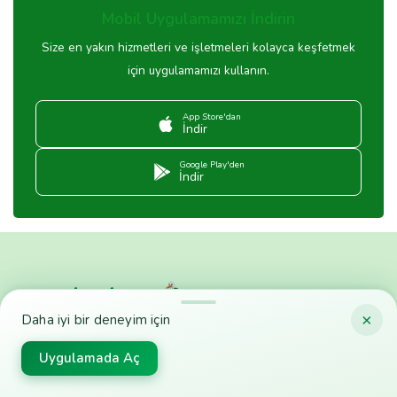
Mobil Uygulamamızı İndirin
Size en yakın hizmetleri ve işletmeleri kolayca keşfetmek
için uygulamamızı kullanın.
App Store'dan
İndir
Google Play'den
İndir
×
Daha iyi bir deneyim için
Tavsiyemiz.com
Size Aradığınız Hizmeti Kolayca Sunar
650 Sektör ve 200.000 Firma Arasında En UYGUN fiyatlı
Uygulamada Aç
Olanlar Listelenir. TAVSİYEMİZ’e Kulak ver KAR’lı Çık.