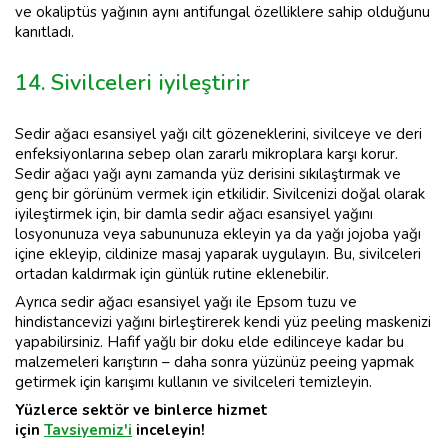
ve okaliptüs yağının aynı antifungal özelliklere sahip olduğunu
kanıtladı.
14. Sivilceleri iyileştirir
Sedir ağacı esansiyel yağı cilt gözeneklerini, sivilceye ve deri
enfeksiyonlarına sebep olan zararlı mikroplara karşı korur.
Sedir ağacı yağı aynı zamanda yüz derisini sıkılaştırmak ve
genç bir görünüm vermek için etkilidir. Sivilcenizi doğal olarak
iyileştirmek için, bir damla sedir ağacı esansiyel yağını
losyonunuza veya sabununuza ekleyin ya da yağı jojoba yağı
içine ekleyip, cildinize masaj yaparak uygulayın. Bu, sivilceleri
ortadan kaldırmak için günlük rutine eklenebilir.
Ayrıca sedir ağacı esansiyel yağı ile Epsom tuzu ve
hindistancevizi yağını birleştirerek kendi yüz peeling maskenizi
yapabilirsiniz. Hafif yağlı bir doku elde edilinceye kadar bu
malzemeleri karıştırın – daha sonra yüzünüz peeing yapmak
getirmek için karışımı kullanın ve sivilceleri temizleyin.
Yüzlerce sektör ve binlerce hizmet
için
Tavsiyemiz'i
inceleyin!