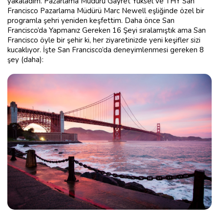
yakaladım. Pazarlama Müdürü Gayret Yüksel ve THY San
Francisco Pazarlama Müdürü Marc Newell eşliğinde özel bir
programla şehri yeniden keşfettim. Daha önce San
Francisco’da Yapmanız Gereken 16 Şeyi sıralamıştık ama San
Francisco öyle bir şehir ki, her ziyaretinizde yeni keşifler sizi
kucaklıyor. İşte San Francisco’da deneyimlenmesi gereken 8
şey (daha):