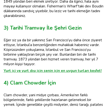
1849 yılından beri ekmek üretiyor. Daha da ilginci, hala aynı
mayayı kullanıyor olmaları. Fisherman’s Wharf’taki dev Boudin
dükkanında sandviç yiyebilir, bu leziz ve tarihi ekmeğin tadını
çıkarabilirsiniz.
3) Tarihi Tramvay İle Şehri Gezin
Eğer siz ya da bir yakınınız San Francisco’yu daha önce ziyaret
ettiyse, İstanbul’a benzerliğinden muhakkak haberiniz vardır.
Köprüsünden yokuşlarına, İstanbul ve San Francisco’yu
birbirine yaklaştıran birçok şey var. Bunlardan biri de tarihi
tramvay. 1873 yılından beri hizmet veren tramvay, her yıl 7
milyon kişiyi taşıyor.
Yurt içi ve yurt dışı için senin için en uygun turları keşfet!
4) Clam Chowder İçin
Clam chowder, yani midye çorbası, Amerika’nın farklı
bölgelerinde, farklı şekillerde hazırlanan geleneksel bir
yemek. İçinde genellikle çeşitli midyeler, deniz tarağı, patates