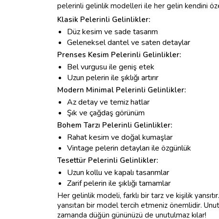
pelerinli gelinlik modelleri ile her gelin kendini öz
Klasik Pelerinli Gelinlikler:
Düz kesim ve sade tasarım
Geleneksel dantel ve saten detaylar
Prenses Kesim Pelerinli Gelinlikler:
Bel vurgusu ile geniş etek
Uzun pelerin ile şıklığı artırır
Modern Minimal Pelerinli Gelinlikler:
Az detay ve temiz hatlar
Şık ve çağdaş görünüm
Bohem Tarzı Pelerinli Gelinlikler:
Rahat kesim ve doğal kumaşlar
Vintage pelerin detayları ile özgünlük
Tesettür Pelerinli Gelinlikler:
Uzun kollu ve kapalı tasarımlar
Zarif pelerin ile şıklığı tamamlar
Her gelinlik modeli, farklı bir tarz ve kişilik yansıtı
yansıtan bir model tercih etmeniz önemlidir. Unut
zamanda düğün gününüzü de unutulmaz kılar!