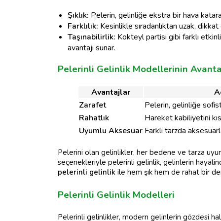
Şıklık:
Pelerin, gelinliğe ekstra bir hava kat
Farklılık:
Kesinlikle sıradanlıktan uzak, dikkat ç
Taşınabilirlik:
Kokteyl partisi gibi farklı etkinl
avantajı sunar.
Pelerinli Gelinlik Modellerinin Avanta
Avantajlar
A
Zarafet
Pelerin, gelinliğe sofis
Rahatlık
Hareket kabiliyetini kıs
Uyumlu Aksesuar
Farklı tarzda aksesuarl
Pelerini olan gelinlikler, her bedene ve tarza uyum
seçenekleriyle pelerinli gelinlik, gelinlerin haya
pelerinli gelinlik
ile hem şık hem de rahat bir d
Pelerinli Gelinlik Modelleri
Pelerinli gelinlikler, modern gelinlerin gözdesi hal