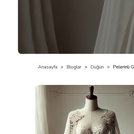
Anasayfa
>
Bloglar
>
Düğün
>
Pelerinli G