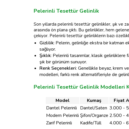
Pelerinli Tesettür Gelinlik
Son yıllarda pelerinli tesettür gelinlikler, şık ve 
arasında ön plana çıktı. Bu gelinlikler, hem gele
çekiyor. Pelerinli tesettür gelinliklerin bazı özellikl
Gizlilik
: Pelerin, gelinliğe ekstra bir katman
sağlıyor.
Şıklık
: Pelerinli tasarımlar, klasik gelinlikler
şık bir görünüm sunuyor.
Renk Seçenekleri
: Genellikle beyaz, krem ve 
modelleri, farklı renk alternatifleriyle de gelin
Pelerinli Tesettür Gelinlik Modelleri
Model
Kumaş
Fiyat A
Dantel Pelerinli
Dantel/Saten
3.000 - 
Modern Pelerinli
Şifon/Organze
2.500 - 
Zarif Pelerinli
Kadife/Tüll
4.000 - 