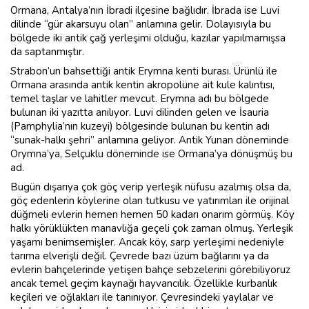
Ormana, Antalya’nın İbradi ilçesine bağlıdır. İbrada ise Luvi
dilinde “gür akarsuyu olan” anlamına gelir. Dolayısıyla bu
bölgede iki antik çağ yerleşimi olduğu, kazılar yapılmamışsa
da saptanmıştır.
Strabon’un bahsettiği antik Erymna kenti burası. Ürünlü ile
Ormana arasında antik kentin akropolüne ait kule kalıntısı,
temel taşlar ve lahitler mevcut. Erymna adı bu bölgede
bulunan iki yazıtta anılıyor. Luvi dilinden gelen ve İsauria
(Pamphylia’nın kuzeyi) bölgesinde bulunan bu kentin adı
“sunak-halkı şehri” anlamına geliyor. Antik Yunan döneminde
Orymna’ya, Selçuklu döneminde ise Ormana’ya dönüşmüş bu
ad.
Bugün dışarıya çok göç verip yerleşik nüfusu azalmış olsa da,
göç edenlerin köylerine olan tutkusu ve yatırımları ile orijinal
düğmeli evlerin hemen hemen 50 kadarı onarım görmüş. Köy
halkı yörüklükten manavlığa geçeli çok zaman olmuş. Yerleşik
yaşamı benimsemişler. Ancak köy, sarp yerleşimi nedeniyle
tarıma elverişli değil. Çevrede bazı üzüm bağlarını ya da
evlerin bahçelerinde yetişen bahçe sebzelerini görebiliyoruz
ancak temel geçim kaynağı hayvancılık. Özellikle kurbanlık
keçileri ve oğlakları ile tanınıyor. Çevresindeki yaylalar ve