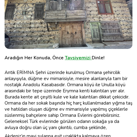
Aradığın Her Konuda, Önce
Tavsiyemizi
Dinle!
Antik ERİMNA Şehri üzerinde kurulmuş Ormana şehircilik
anlayışıyla, düğme ev mimarisiyle, mesire alanlarıyla tam bir
nostaljik Anadolu Kasabasıdır. Ormana köyü ile Unulla köyü
arasındaki bir tepe üzerinde Erymna kenti kalıntıları yer alır.
Burada kente ait çeşitli kule ve kale kalıntıları dikkat çekicidir.
Ormana da her sokak başında hiç harç kullanılmadan yığma taş
ve hatıldan oluşan düğme ev mimarisiyle yapılmış çiçeklerle
süslenmiş bahçelere sahip Ormana Evlerini görebilirsiniz.
Geleneksel Türk evlerinde görülen odanın sokağa ya da
avluya doğru olan üç yanı çıkıntılı, cumba şeklinde,
Akdeniz’in mavi sularına eşit uzaklıkta kalmaya özen