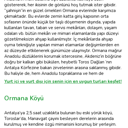
göstererek, her ikisinin de gönlünü hoş tutmak ister gibidir.
“şahnişin”in en güzel örnekleri Ormana evlerinde karşımıza
çıkmaktadır. Bu evlerde zemin katta giriş kapısının orta
sofasının önünde küçük bir taşlı döşemenin dışında, yapıda
kullanılan tavan, taban ve servis mekânları, dolaşım, yaşam
odaları vb. bütün mekân ve mimari elamanlarda yapı düzeyi
gözetilmeksizin ahşap kullanılmıştır. İç mekânlarda ahşap
oyma tekniğiyle yapılan mimari elamanlar değişimlerden en
az düzeyde etkilenerek günümüze ulaşmıştır. Ormana mağrur
Anadolu düzlüklerini korumak istercesine, Akdeniz’in böğrüne
doğru bir kalkan gibi bükülen, heybetli Toros Dağlan ‘nın
Antalya Körfezine bakan zirvelerinin arasına saklanmış gibidir.
Bu haliyle de, hem Anadolu topraklarına ve hem de
Yurt içi ve yurt dışı için senin için en uygun turları keşfet!
Ormana Köyü
Antalya’ya 2,5 saat uzaklıkta bulunan bu eski yörük köyü,
Toroslar’da, Manavgat çayını besleyen derelerin arasında
kurulmuş ve kendine özgü mimarisini korumuş bir yerleşim.