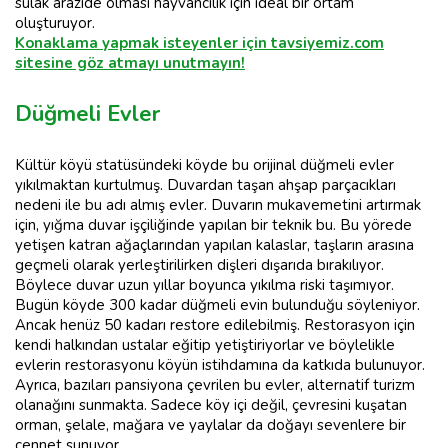
sulak arazide olması hayvancılık için ideal bir ortam
oluşturuyor.
Konaklama yapmak isteyenler için tavsiyemiz.com
sitesine göz atmayı unutmayın!
Düğmeli Evler
Kültür köyü statüsündeki köyde bu orijinal düğmeli evler
yıkılmaktan kurtulmuş. Duvardan taşan ahşap parçacıkları
nedeni ile bu adı almış evler. Duvarın mukavemetini artırmak
için, yığma duvar işçiliğinde yapılan bir teknik bu. Bu yörede
yetişen katran ağaçlarından yapılan kalaslar, taşların arasına
geçmeli olarak yerleştirilirken dişleri dışarıda bırakılıyor.
Böylece duvar uzun yıllar boyunca yıkılma riski taşımıyor.
Bugün köyde 300 kadar düğmeli evin bulunduğu söyleniyor.
Ancak henüz 50 kadarı restore edilebilmiş. Restorasyon için
kendi halkından ustalar eğitip yetiştiriyorlar ve böylelikle
evlerin restorasyonu köyün istihdamına da katkıda bulunuyor.
Ayrıca, bazıları pansiyona çevrilen bu evler, alternatif turizm
olanağını sunmakta. Sadece köy içi değil, çevresini kuşatan
orman, şelale, mağara ve yaylalar da doğayı sevenlere bir
cennet sunuyor.