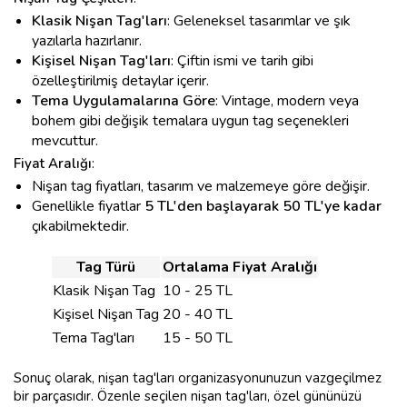
Klasik Nişan Tag'ları
: Geleneksel tasarımlar ve şık
yazılarla hazırlanır.
Kişisel Nişan Tag'ları
: Çiftin ismi ve tarih gibi
özelleştirilmiş detaylar içerir.
Tema Uygulamalarına Göre
: Vintage, modern veya
bohem gibi değişik temalara uygun tag seçenekleri
mevcuttur.
Fiyat Aralığı
:
Nişan tag fiyatları, tasarım ve malzemeye göre değişir.
Genellikle fiyatlar
5 TL'den başlayarak
50 TL'ye kadar
çıkabilmektedir.
Tag Türü
Ortalama Fiyat Aralığı
Klasik Nişan Tag
10 - 25 TL
Kişisel Nişan Tag
20 - 40 TL
Tema Tag'ları
15 - 50 TL
Sonuç olarak, nişan tag'ları organizasyonunuzun vazgeçilmez
bir parçasıdır. Özenle seçilen nişan tag'ları, özel gününüzü