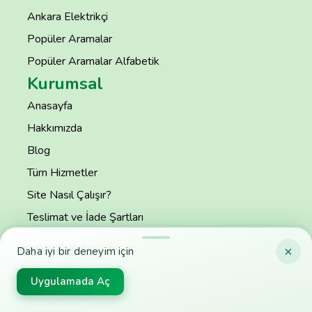
Ankara Elektrikçi
Popüler Aramalar
Popüler Aramalar Alfabetik
Kurumsal
Anasayfa
Hakkımızda
Blog
Tüm Hizmetler
Site Nasıl Çalışır?
Teslimat ve İade Şartları
Kurumsal Üye Kullanıcı Sözleşmesi
×
Daha iyi bir deneyim için
Gizlilik Politikası
Uygulamada Aç
S.S.S
İletişim